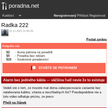
poradna.net
Neregistrovaný
Přihlásit
Registrovat
Radka 222
22.11.2022 21:56:34
Poslat zprávu
Podpořte nás
$2
- Ikona patrona na poradně
$5
- Poradna bez reklam
$10
- Soukromé poradenství
STAŇTE SE PATRONEM
Alarm bez jediného kábla — väčšina ľudí nevie že to existuje
Vedeli ste o tom, ze mozete mat doma zabezpecovacie zariaenie bez
natahovania kablov, vrtania a nevzhladnych list? Pravdepodobne nie a
toto video odhaluje pricinu, ze preco
Přejít na článek