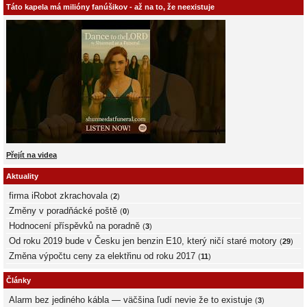
Táto kapela má milióny fanúšikov - až na to, že neexistuje
Přejít na videa
Aktuality
firma iRobot zkrachovala
(
2
)
Změny v poradňácké poště
(
0
)
Hodnocení příspěvků na poradně
(
3
)
Od roku 2019 bude v Česku jen benzin E10, který ničí staré motory
(
29
)
Změna výpočtu ceny za elektřinu od roku 2017
(
11
)
Články
Alarm bez jediného kábla — väčšina ľudí nevie že to existuje
(
3
)