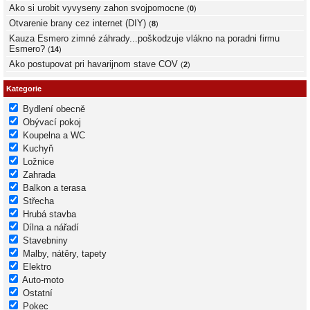
Ako si urobit vyvyseny zahon svojpomocne
(
0
)
Otvarenie brany cez internet (DIY)
(
8
)
Kauza Esmero zimné záhrady...poškodzuje vlákno na poradni firmu
Esmero?
(
14
)
Ako postupovat pri havarijnom stave COV
(
2
)
Kategorie
Bydlení obecně
Obývací pokoj
Koupelna a WC
Kuchyň
Ložnice
Zahrada
Balkon a terasa
Střecha
Hrubá stavba
Dílna a nářadí
Stavebniny
Malby, nátěry, tapety
Elektro
Auto-moto
Ostatní
Pokec