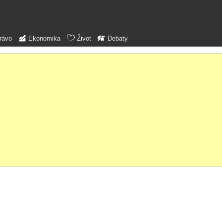
rávo
Ekonomika
Život
Debaty