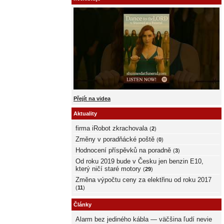
Přejít na videa
Aktuality
firma iRobot zkrachovala
(
2
)
Změny v poradňácké poště
(
0
)
Hodnocení příspěvků na poradně
(
3
)
Od roku 2019 bude v Česku jen benzin E10,
který ničí staré motory
(
29
)
Změna výpočtu ceny za elektřinu od roku 2017
(
11
)
Články
Alarm bez jediného kábla — väčšina ľudí nevie