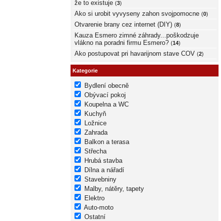
že to existuje
(
3
)
Ako si urobit vyvyseny zahon svojpomocne
(
0
)
Otvarenie brany cez internet (DIY)
(
8
)
Kauza Esmero zimné záhrady...poškodzuje
vlákno na poradni firmu Esmero?
(
14
)
Ako postupovat pri havarijnom stave COV
(
2
)
Kategorie
Bydlení obecně
Obývací pokoj
Koupelna a WC
Kuchyň
Ložnice
Zahrada
Balkon a terasa
Střecha
Hrubá stavba
Dílna a nářadí
Stavebniny
Malby, nátěry, tapety
Elektro
Auto-moto
Ostatní