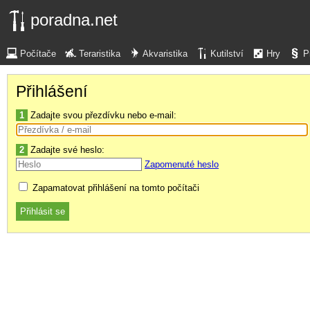
poradna.net
Počítače
Teraristika
Akvaristika
Kutilství
Hry
P
Přihlášení
1
Zadajte svou přezdívku nebo e-mail:
2
Zadajte své heslo:
Zapomenuté heslo
Zapamatovat přihlášení na tomto počítači