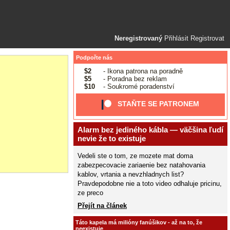
Neregistrovaný
Přihlásit
Registrovat
Podpořte nás
$2
- Ikona patrona na poradně
$5
- Poradna bez reklam
$10
- Soukromé poradenství
STAŇTE SE PATRONEM
Alarm bez jediného kábla — väčšina ľudí
nevie že to existuje
Vedeli ste o tom, ze mozete mat doma
zabezpecovacie zariaenie bez natahovania
kablov, vrtania a nevzhladnych list?
Pravdepodobne nie a toto video odhaluje pricinu,
ze preco
Přejít na článek
Táto kapela má milióny fanúšikov - až na to, že
neexistuje