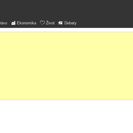
rávo
Ekonomika
Život
Debaty