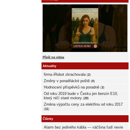
Přejít na videa
Aktuality
firma iRobot zkrachovala
(
2
)
Změny v poradňácké poště
(
0
)
Hodnocení příspěvků na poradně
(
3
)
Od roku 2019 bude v Česku jen benzin E10,
který ničí staré motory
(
29
)
Změna výpočtu ceny za elektřinu od roku 2017
(
11
)
Články
Alarm bez jediného kábla — väčšina ľudí nevie