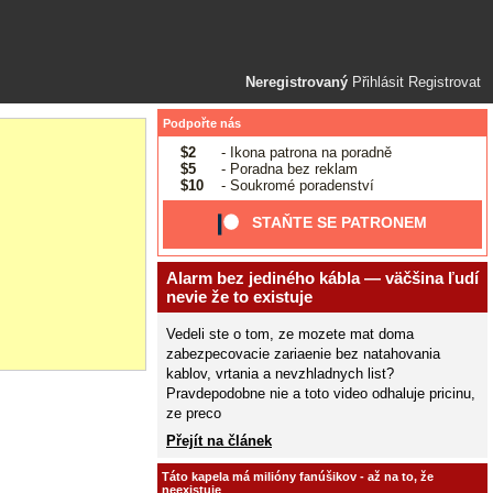
Neregistrovaný
Přihlásit
Registrovat
Podpořte nás
$2
- Ikona patrona na poradně
$5
- Poradna bez reklam
$10
- Soukromé poradenství
STAŇTE SE PATRONEM
Alarm bez jediného kábla — väčšina ľudí
nevie že to existuje
Vedeli ste o tom, ze mozete mat doma
zabezpecovacie zariaenie bez natahovania
kablov, vrtania a nevzhladnych list?
Pravdepodobne nie a toto video odhaluje pricinu,
ze preco
Přejít na článek
Táto kapela má milióny fanúšikov - až na to, že
neexistuje