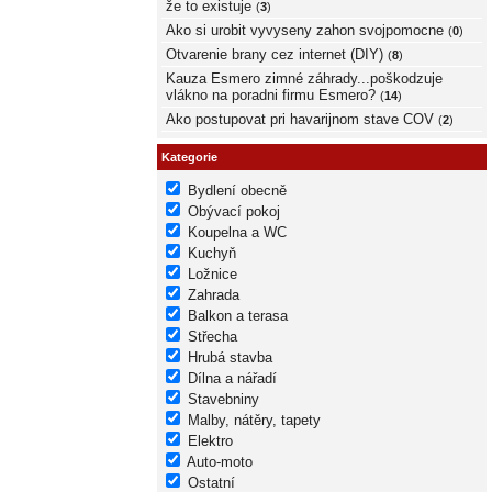
že to existuje
(
3
)
Ako si urobit vyvyseny zahon svojpomocne
(
0
)
Otvarenie brany cez internet (DIY)
(
8
)
Kauza Esmero zimné záhrady...poškodzuje
vlákno na poradni firmu Esmero?
(
14
)
Ako postupovat pri havarijnom stave COV
(
2
)
Kategorie
Bydlení obecně
Obývací pokoj
Koupelna a WC
Kuchyň
Ložnice
Zahrada
Balkon a terasa
Střecha
Hrubá stavba
Dílna a nářadí
Stavebniny
Malby, nátěry, tapety
Elektro
Auto-moto
Ostatní