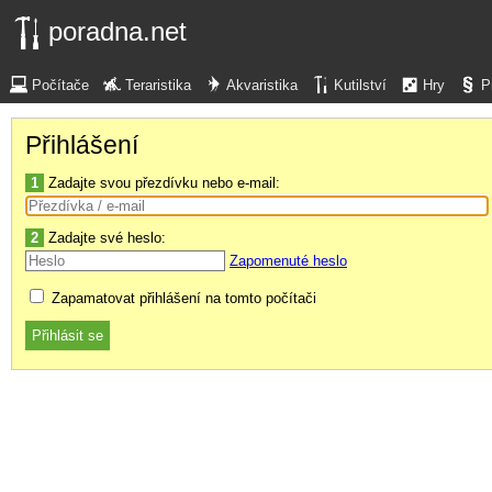
poradna.net
Počítače
Teraristika
Akvaristika
Kutilství
Hry
P
Přihlášení
1
Zadajte svou přezdívku nebo e-mail:
2
Zadajte své heslo:
Zapomenuté heslo
Zapamatovat přihlášení na tomto počítači