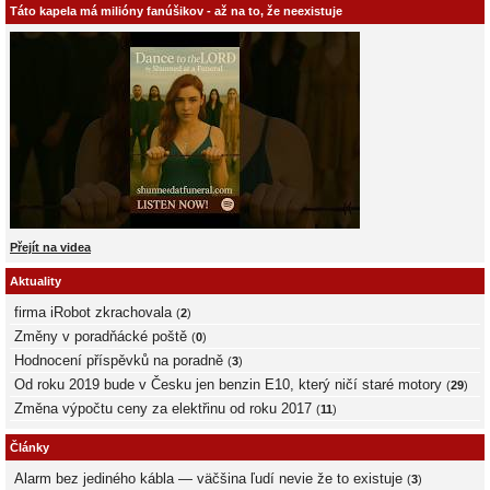
Táto kapela má milióny fanúšikov - až na to, že neexistuje
Přejít na videa
Aktuality
firma iRobot zkrachovala
(
2
)
Změny v poradňácké poště
(
0
)
Hodnocení příspěvků na poradně
(
3
)
Od roku 2019 bude v Česku jen benzin E10, který ničí staré motory
(
29
)
Změna výpočtu ceny za elektřinu od roku 2017
(
11
)
Články
Alarm bez jediného kábla — väčšina ľudí nevie že to existuje
(
3
)