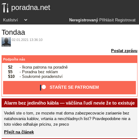
poradna.net
Neregistrovaný
Přihlásit
Registrovat
Tondaa
02.01.2021 13:36:10
Poslat zprávu
Podpořte nás
$2
- Ikona patrona na poradně
$5
- Poradna bez reklam
$10
- Soukromé poradenství
STAŇTE SE PATRONEM
Alarm bez jediného kábla — väčšina ľudí nevie že to existuje
Vedeli ste o tom, ze mozete mat doma zabezpecovacie zariaenie bez
natahovania kablov, vrtania a nevzhladnych list? Pravdepodobne nie a
toto video odhaluje pricinu, ze preco
Přejít na článek