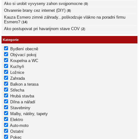
Ako si urobit vyvyseny zahon svojpomocne
(
0
)
Otvarenie brany cez internet (DIY)
(
8
)
Kauza Esmero zimné záhrady...poškodzuje vlákno na poradni firmu
Esmero?
(
14
)
Ako postupovat pri havarijnom stave COV
(
2
)
Kategorie
Bydlení obecně
Obývací pokoj
Koupelna a WC
Kuchyň
Ložnice
Zahrada
Balkon a terasa
Střecha
Hrubá stavba
Dílna a nářadí
Stavebniny
Malby, nátěry, tapety
Elektro
Auto-moto
Ostatní
Pokec