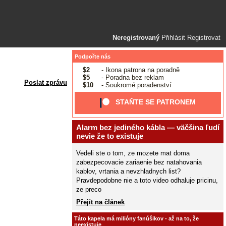
Neregistrovaný
Přihlásit
Registrovat
Podpořte nás
$2
- Ikona patrona na poradně
$5
- Poradna bez reklam
Poslat zprávu
$10
- Soukromé poradenství
STAŇTE SE PATRONEM
Alarm bez jediného kábla — väčšina ľudí
nevie že to existuje
Vedeli ste o tom, ze mozete mat doma
zabezpecovacie zariaenie bez natahovania
kablov, vrtania a nevzhladnych list?
Pravdepodobne nie a toto video odhaluje pricinu,
ze preco
Přejít na článek
Táto kapela má milióny fanúšikov - až na to, že
neexistuje