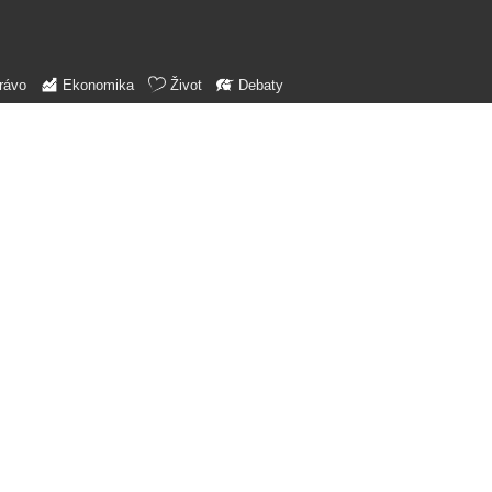
rávo
Ekonomika
Život
Debaty