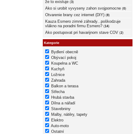
že to existuje
(
3
)
Ako si urobit vyvyseny zahon svojpomocne
(
0
)
Otvarenie brany cez internet (DIY)
(
8
)
Kauza Esmero zimné záhrady...poškodzuje
vlákno na poradni firmu Esmero?
(
14
)
Ako postupovat pri havarijnom stave COV
(
2
)
Kategorie
Bydlení obecně
Obývací pokoj
Koupelna a WC
Kuchyň
Ložnice
Zahrada
Balkon a terasa
Střecha
Hrubá stavba
Dílna a nářadí
Stavebniny
Malby, nátěry, tapety
Elektro
Auto-moto
Ostatní