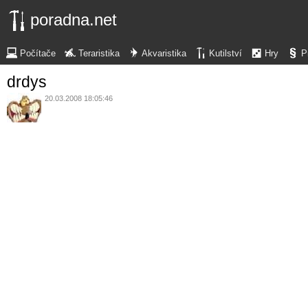
poradna.net
Počítače
Teraristika
Akvaristika
Kutilství
Hry
P
drdys
20.03.2008 18:05:46