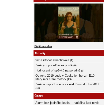
Přejít na videa
Aktuality
firma iRobot zkrachovala
(
2
)
Změny v poradňácké poště
(
0
)
Hodnocení příspěvků na poradně
(
3
)
Od roku 2019 bude v Česku jen benzin E10,
který ničí staré motory
(
29
)
Změna výpočtu ceny za elektřinu od roku 2017
(
11
)
Články
Alarm bez jediného kábla — väčšina ľudí nevie