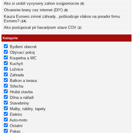
Ako si urobit vyvyseny zahon svojpomocne
(
0
)
Otvarenie brany cez internet (DIY)
(
8
)
Kauza Esmero zimné záhrady...poškodzuje vlákno na poradni firmu
Esmero?
(
14
)
Ako postupovat pri havarijnom stave COV
(
2
)
Kategorie
Bydlení obecně
Obývací pokoj
Koupelna a WC
Kuchyň
Ložnice
Zahrada
Balkon a terasa
Střecha
Hrubá stavba
Dílna a nářadí
Stavebniny
Malby, nátěry, tapety
Elektro
Auto-moto
Ostatní
Pokec