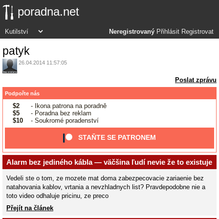
poradna.net
Neregistrovaný
Přihlásit
Registrovat
patyk
26.04.2014 11:57:05
Poslat zprávu
Podpořte nás
$2
- Ikona patrona na poradně
$5
- Poradna bez reklam
$10
- Soukromé poradenství
STAŇTE SE PATRONEM
Alarm bez jediného kábla — väčšina ľudí nevie že to existuje
Vedeli ste o tom, ze mozete mat doma zabezpecovacie zariaenie bez
natahovania kablov, vrtania a nevzhladnych list? Pravdepodobne nie a
toto video odhaluje pricinu, ze preco
Přejít na článek