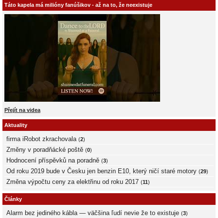
Táto kapela má milióny fanúšikov - až na to, že neexistuje
Přejít na videa
Aktuality
firma iRobot zkrachovala
(
2
)
Změny v poradňácké poště
(
0
)
Hodnocení příspěvků na poradně
(
3
)
Od roku 2019 bude v Česku jen benzin E10, který ničí staré motory
(
29
)
Změna výpočtu ceny za elektřinu od roku 2017
(
11
)
Články
Alarm bez jediného kábla — väčšina ľudí nevie že to existuje
(
3
)