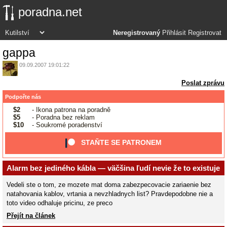
poradna.net
Neregistrovaný
Přihlásit
Registrovat
gappa
09.09.2007 19:01:22
Poslat zprávu
Podpořte nás
$2
- Ikona patrona na poradně
$5
- Poradna bez reklam
$10
- Soukromé poradenství
STAŇTE SE PATRONEM
Alarm bez jediného kábla — väčšina ľudí nevie že to existuje
Vedeli ste o tom, ze mozete mat doma zabezpecovacie zariaenie bez
natahovania kablov, vrtania a nevzhladnych list? Pravdepodobne nie a
toto video odhaluje pricinu, ze preco
Přejít na článek