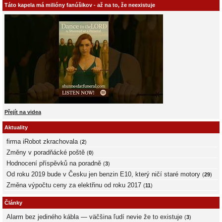
Táto kapela má milióny fanúšikov - až na to, že neexistuje
Přejít na videa
Aktuality
firma iRobot zkrachovala
(
2
)
Změny v poradňácké poště
(
0
)
Hodnocení příspěvků na poradně
(
3
)
Od roku 2019 bude v Česku jen benzin E10, který ničí staré motory
(
29
)
Změna výpočtu ceny za elektřinu od roku 2017
(
11
)
Články
Alarm bez jediného kábla — väčšina ľudí nevie že to existuje
(
3
)