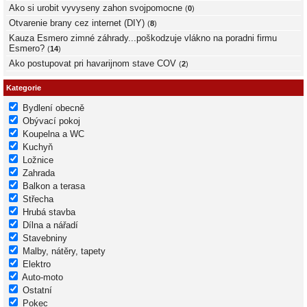
Ako si urobit vyvyseny zahon svojpomocne
(
0
)
Otvarenie brany cez internet (DIY)
(
8
)
Kauza Esmero zimné záhrady...poškodzuje vlákno na poradni firmu
Esmero?
(
14
)
Ako postupovat pri havarijnom stave COV
(
2
)
Kategorie
Bydlení obecně
Obývací pokoj
Koupelna a WC
Kuchyň
Ložnice
Zahrada
Balkon a terasa
Střecha
Hrubá stavba
Dílna a nářadí
Stavebniny
Malby, nátěry, tapety
Elektro
Auto-moto
Ostatní
Pokec