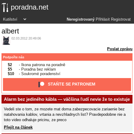
poradna.net
Neregistrovaný
Přihlásit
Registrovat
albert
02.03.2012 20:49:06
Poslat zprávu
Podpořte nás
$2
- Ikona patrona na poradně
$5
- Poradna bez reklam
$10
- Soukromé poradenství
STAŇTE SE PATRONEM
Alarm bez jediného kábla — väčšina ľudí nevie že to existuje
Vedeli ste o tom, ze mozete mat doma zabezpecovacie zariaenie bez
natahovania kablov, vrtania a nevzhladnych list? Pravdepodobne nie a
toto video odhaluje pricinu, ze preco
Přejít na článek