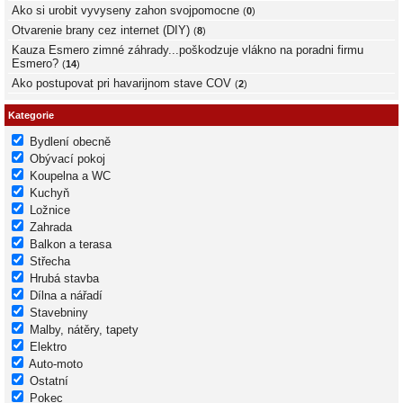
Ako si urobit vyvyseny zahon svojpomocne
(
0
)
Otvarenie brany cez internet (DIY)
(
8
)
Kauza Esmero zimné záhrady...poškodzuje vlákno na poradni firmu
Esmero?
(
14
)
Ako postupovat pri havarijnom stave COV
(
2
)
Kategorie
Bydlení obecně
Obývací pokoj
Koupelna a WC
Kuchyň
Ložnice
Zahrada
Balkon a terasa
Střecha
Hrubá stavba
Dílna a nářadí
Stavebniny
Malby, nátěry, tapety
Elektro
Auto-moto
Ostatní
Pokec