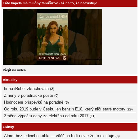
Táto kapela má milióny fanúšikov - až na to, že neexistuje
Přejít na videa
Aktuality
firma iRobot zkrachovala
(
2
)
Změny v poradňácké poště
(
0
)
Hodnocení příspěvků na poradně
(
3
)
Od roku 2019 bude v Česku jen benzin E10, který ničí staré motory
(
29
)
Změna výpočtu ceny za elektřinu od roku 2017
(
11
)
Články
Alarm bez jediného kábla — väčšina ľudí nevie že to existuje
(
3
)