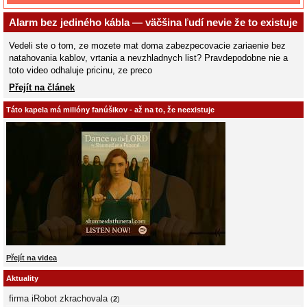
Alarm bez jediného kábla — väčšina ľudí nevie že to existuje
Vedeli ste o tom, ze mozete mat doma zabezpecovacie zariaenie bez
natahovania kablov, vrtania a nevzhladnych list? Pravdepodobne nie a
toto video odhaluje pricinu, ze preco
Přejít na článek
Táto kapela má milióny fanúšikov - až na to, že neexistuje
Přejít na videa
Aktuality
firma iRobot zkrachovala
(
2
)