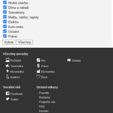
Hrubá stavba
Dílna a nářadí
Stavebniny
Malby, nátěry, tapety
Elektro
Auto-moto
Ostatní
Pokec
Všechny poradny
Počítače
Hry
Debaty
Teraristika
Právo
Akvaristika
Ekonomika
Kutilství
Život
Sociální sítě
Ostatní odkazy
Pravidla
Facebook
Reklama
Twitter
Podpořte nás
FAQ
Kontakt