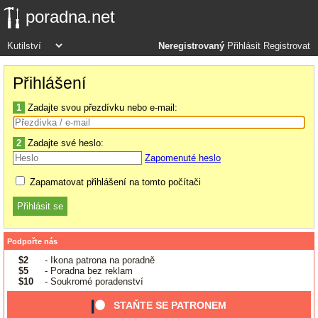
poradna.net
Neregistrovaný
Přihlásit
Registrovat
Přihlášení
1
Zadajte svou přezdívku nebo e-mail:
2
Zadajte své heslo:
Zapomenuté heslo
Zapamatovat přihlášení na tomto počítači
Podpořte nás
$2
- Ikona patrona na poradně
$5
- Poradna bez reklam
$10
- Soukromé poradenství
STAŇTE SE PATRONEM