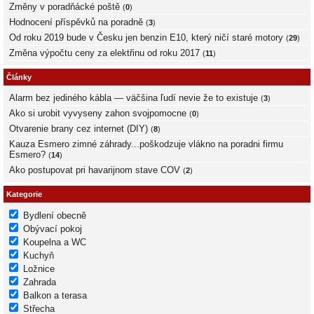
Změny v poradňácké poště
(
0
)
Hodnocení příspěvků na poradně
(
3
)
Od roku 2019 bude v Česku jen benzin E10, který ničí staré motory
(
29
)
Změna výpočtu ceny za elektřinu od roku 2017
(
11
)
Články
Alarm bez jediného kábla — väčšina ľudí nevie že to existuje
(
3
)
Ako si urobit vyvyseny zahon svojpomocne
(
0
)
Otvarenie brany cez internet (DIY)
(
8
)
Kauza Esmero zimné záhrady...poškodzuje vlákno na poradni firmu
Esmero?
(
14
)
Ako postupovat pri havarijnom stave COV
(
2
)
Kategorie
Bydlení obecně
Obývací pokoj
Koupelna a WC
Kuchyň
Ložnice
Zahrada
Balkon a terasa
Střecha