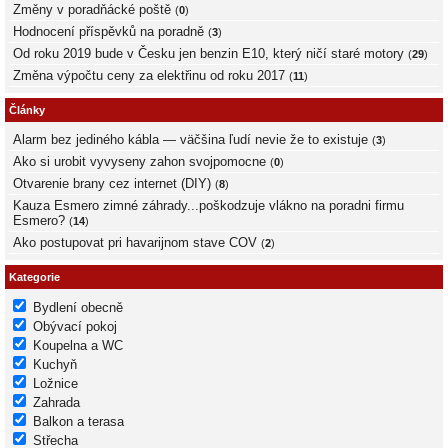
Změny v poradňácké poště
(
0
)
Hodnocení příspěvků na poradně
(
3
)
Od roku 2019 bude v Česku jen benzin E10, který ničí staré motory
(
29
)
Změna výpočtu ceny za elektřinu od roku 2017
(
11
)
Články
Alarm bez jediného kábla — väčšina ľudí nevie že to existuje
(
3
)
Ako si urobit vyvyseny zahon svojpomocne
(
0
)
Otvarenie brany cez internet (DIY)
(
8
)
Kauza Esmero zimné záhrady...poškodzuje vlákno na poradni firmu
Esmero?
(
14
)
Ako postupovat pri havarijnom stave COV
(
2
)
Kategorie
Bydlení obecně
Obývací pokoj
Koupelna a WC
Kuchyň
Ložnice
Zahrada
Balkon a terasa
Střecha