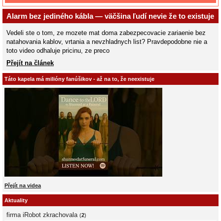
Alarm bez jediného kábla — väčšina ľudí nevie že to existuje
Vedeli ste o tom, ze mozete mat doma zabezpecovacie zariaenie bez
natahovania kablov, vrtania a nevzhladnych list? Pravdepodobne nie a
toto video odhaluje pricinu, ze preco
Přejít na článek
Táto kapela má milióny fanúšikov - až na to, že neexistuje
Přejít na videa
Aktuality
firma iRobot zkrachovala
(
2
)