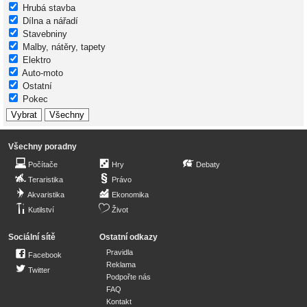
Hrubá stavba
Dílna a nářadí
Stavebniny
Malby, nátěry, tapety
Elektro
Auto-moto
Ostatní
Pokec
Všechny poradny
Počítače
Hry
Debaty
Teraristika
Právo
Akvaristika
Ekonomika
Kutilství
Život
Sociální sítě
Ostatní odkazy
Pravidla
Facebook
Reklama
Twitter
Podpořte nás
FAQ
Kontakt