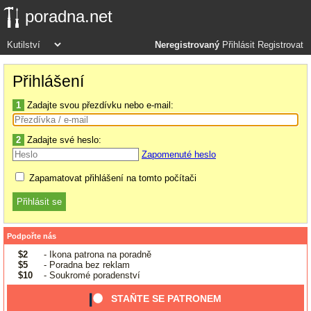
poradna.net
Neregistrovaný
Přihlásit
Registrovat
Přihlášení
1
Zadajte svou přezdívku nebo e-mail:
2
Zadajte své heslo:
Zapomenuté heslo
Zapamatovat přihlášení na tomto počítači
Podpořte nás
$2
- Ikona patrona na poradně
$5
- Poradna bez reklam
$10
- Soukromé poradenství
STAŇTE SE PATRONEM