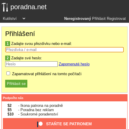
poradna.net
Neregistrovaný
Přihlásit
Registrovat
Přihlášení
1
Zadajte svou přezdívku nebo e-mail:
2
Zadajte své heslo:
Zapomenuté heslo
Zapamatovat přihlášení na tomto počítači
Podpořte nás
$2
- Ikona patrona na poradně
$5
- Poradna bez reklam
$10
- Soukromé poradenství
STAŇTE SE PATRONEM