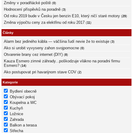
Změny v poradňácké poště
(
0
)
Hodnocení příspěvků na poradně
(
3
)
Od roku 2019 bude v Česku jen benzin E10, který ničí staré motory
(
29
)
Změna výpočtu ceny za elektřinu od roku 2017
(
11
)
Články
Alarm bez jediného kábla — väčšina ľudí nevie že to existuje
(
3
)
Ako si urobit vyvyseny zahon svojpomocne
(
0
)
Otvarenie brany cez internet (DIY)
(
8
)
Kauza Esmero zimné záhrady...poškodzuje vlákno na poradni firmu
Esmero?
(
14
)
Ako postupovat pri havarijnom stave COV
(
2
)
Kategorie
Bydlení obecně
Obývací pokoj
Koupelna a WC
Kuchyň
Ložnice
Zahrada
Balkon a terasa
Střecha