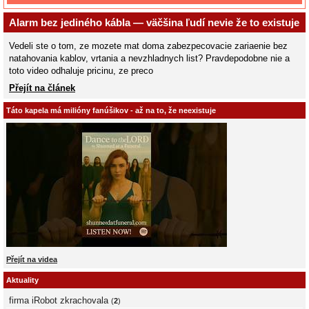
Alarm bez jediného kábla — väčšina ľudí nevie že to existuje
Vedeli ste o tom, ze mozete mat doma zabezpecovacie zariaenie bez
natahovania kablov, vrtania a nevzhladnych list? Pravdepodobne nie a
toto video odhaluje pricinu, ze preco
Přejít na článek
Táto kapela má milióny fanúšikov - až na to, že neexistuje
Přejít na videa
Aktuality
firma iRobot zkrachovala
(
2
)