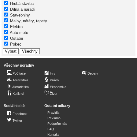
Hrubá stavba
Dílna a nářadí
Stavebniny
Malby, nátěry, tapety
Elektro
Auto-moto
Ostatní
Pokec
Všechny poradny
Počítače
Hry
Debaty
Teraristika
Právo
Akvaristika
Ekonomika
Kutilství
Život
Sociální sítě
Ostatní odkazy
Pravidla
Facebook
Reklama
Twitter
Podpořte nás
FAQ
Kontakt