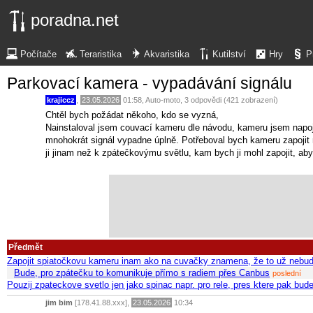
poradna.net
Počítače
Teraristika
Akvaristika
Kutilství
Hry
P
Parkovací kamera - vypadávání signálu
krajiccz
,
23.05.2026
01:58
,
Auto-moto
, 3 odpovědi (421 zobrazení)
Chtěl bych požádat někoho, kdo se vyzná,
Nainstaloval jsem couvací kameru dle návodu, kameru jsem napojil
mnohokrát signál vypadne úplně. Potřeboval bych kameru zapojit 
ji jinam než k zpátečkovýmu světlu, kam bych ji mohl zapojit, ab
Předmět
Zapojit spiatočkovu kameru inam ako na cuvačky znamena, že to už nebu
Bude, pro zpátečku to komunikuje přímo s radiem přes Canbus
poslední
Pouzij zpateckove svetlo jen jako spinac napr. pro rele, pres ktere pak bu
jim bim
[178.41.88.xxx],
23.05.2026
10:34