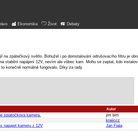
rávo
Ekonomika
Život
Debaty
 na zpátečkový světlo. Bohužel i po doinstalování odrušovacího filtru je obr
na stabilní napájení 12V, nevím ale vůbec kam. Mohu se zeptat, kdo instalov
y to konečně normálně fungovalo. Díky za rady.
Autor
de spiatočkova kamera.
jim bim
krajiccz
des napajet kameru z 12V
Jan Fiala