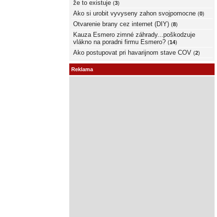
že to existuje
(
3
)
Ako si urobit vyvyseny zahon svojpomocne
(
0
)
Otvarenie brany cez internet (DIY)
(
8
)
Kauza Esmero zimné záhrady...poškodzuje
vlákno na poradni firmu Esmero?
(
14
)
Ako postupovat pri havarijnom stave COV
(
2
)
Reklama