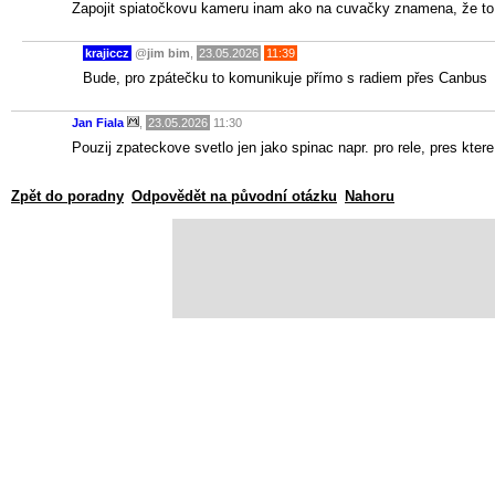
Zapojit spiatočkovu kameru inam ako na cuvačky znamena, že to
krajiccz
@
jim bim
,
23.05.2026
11:39
Bude, pro zpátečku to komunikuje přímo s radiem přes Canbus
Jan Fiala
,
23.05.2026
11:30
Pouzij zpateckove svetlo jen jako spinac napr. pro rele, pres kte
Zpět do poradny
Odpovědět na původní otázku
Nahoru