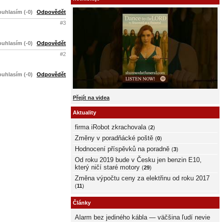
uhlasím (-0)
Odpovědět
#3
uhlasím (-0)
Odpovědět
#2
uhlasím (-0)
Odpovědět
Přejít na videa
Aktuality
firma iRobot zkrachovala
(
2
)
Změny v poradňácké poště
(
0
)
Hodnocení příspěvků na poradně
(
3
)
Od roku 2019 bude v Česku jen benzin E10,
který ničí staré motory
(
29
)
Změna výpočtu ceny za elektřinu od roku 2017
(
11
)
Články
Alarm bez jediného kábla — väčšina ľudí nevie