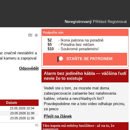
Neregistrovaný
Přihlásit
Registrovat
Podpořte nás
$2
- Ikona patrona na poradně
$5
- Poradna bez reklam
$10
- Soukromé poradenství
az značně nestabilní a
al kameru a zapojoval
STAŇTE SE PATRONEM
Odpovědět
Alarm bez jediného kábla — väčšina ľudí
nevie že to existuje
Vedeli ste o tom, ze mozete mat doma
zabezpecovacie zariaenie bez natahovania
kablov, vrtania a nevzhladnych list?
Datum
Pravdepodobne nie a toto video odhaluje pricinu,
23.05.2026 10:34
ze preco
23.05.2026 11:39
Přejít na článek
23.05.2026 11:30
#1
Táto kapela má milióny fanúšikov - až na to, že
neexistuje