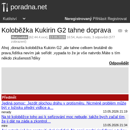
poradna.net
Neregistrovaný
Přihlásit
Registrovat
Koloběžka Kukirin G2 tahne doprava
Matysekkk
[62.44.4.xxx],
13.05.2026
16:54
,
Auto-moto
, 3 odpovědi (577
zobrazení)
Ahoj ,dorazila koloběžka Kukirin G2 ,ale tahne celkem brutálně do
prava,řidítka nevím jak seřídit ,vypada to že je vše natvrdo.Máte s tím
někdo zkušenosti?díky
Odpovědět
Předmět
Jediná pomoc: Jezdit plochou dráhu v protisměru. Nicméně problém může
být v ložisku přední vidlice a…
13.05.2026 21:19
nerady
Na té koloběžce toho asi k seřizování moc nebude, takže bych začal tím,
že ji dát na záda a zkontrol…
13.05.2026 21:34
mire