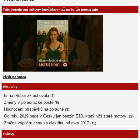
Táto kapela má milióny fanúšikov - až na to, že neexistuje
Přejít na videa
Aktuality
firma iRobot zkrachovala
(
2
)
Změny v poradňácké poště
(
0
)
Hodnocení příspěvků na poradně
(
3
)
Od roku 2019 bude v Česku jen benzin E10, který ničí staré motory
(
29
)
Změna výpočtu ceny za elektřinu od roku 2017
(
11
)
Články