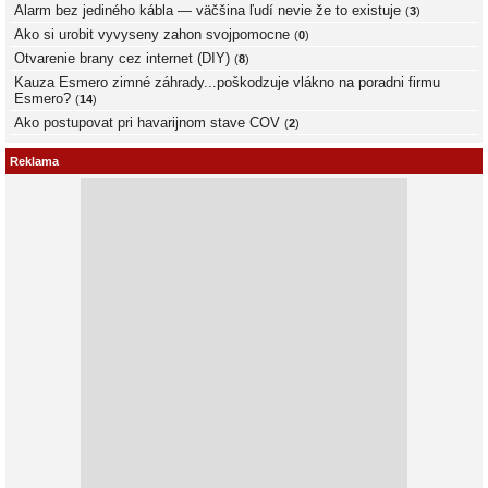
Alarm bez jediného kábla — väčšina ľudí nevie že to existuje
(
3
)
Ako si urobit vyvyseny zahon svojpomocne
(
0
)
Otvarenie brany cez internet (DIY)
(
8
)
Kauza Esmero zimné záhrady...poškodzuje vlákno na poradni firmu
Esmero?
(
14
)
Ako postupovat pri havarijnom stave COV
(
2
)
Reklama