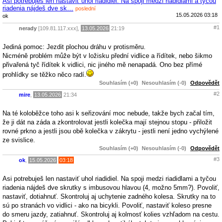
Asi potrebuješ len nastaviť uhol riadidiel. Na spoji medzi riadidlami a tyčou
riadenia nájdeš dve sk…
poslední
15.05.2026 03:18
ok
#1
nerady
[109.81.117.xxx],
13.05.2026
21:19
Jediná pomoc: Jezdit plochou dráhu v protisměru.
Nicméně problém může být v ložisku přední vidlice a řídítek, nebo šikmo
přivařená tyč řídítek k vidlici, nic jiného mě nenapadá. Ono bez přímé
prohlídky se těžko něco radí.
Souhlasím (+0)
Nesouhlasím (-0)
Odpovědět
#2
mire
,
13.05.2026
21:34
Na té koloběžce toho asi k seřizování moc nebude, takže bych začal tím,
že ji dát na záda a zkontrolovat jestli kolečka mají stejnou stopu - přiložit
rovné prkno a jestli jsou obě kolečka v zákrytu - jestli není jedno vychýlené
ze svislice.
Souhlasím (+0)
Nesouhlasím (-0)
Odpovědět
#3
ok
,
15.05.2026
03:18
Asi potrebuješ len nastaviť uhol riadidiel. Na spoji medzi riadidlami a tyčou
riadenia nájdeš dve skrutky s imbusovou hlavou (4, možno 5mm?). Povoliť,
nastaviť, dotiahnuť. Skontroluj aj uchytenie zadného kolesa. Skrutky na to
sú po stranách vo vidlici - ako na bicykli. Povoliť, nastaviť koleso presne
do smeru jazdy, zatiahnuť. Skontroluj aj kolmosť kolies vzhľadom na cestu.