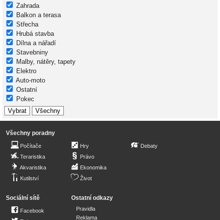
Zahrada
Balkon a terasa
Střecha
Hrubá stavba
Dílna a nářadí
Stavebniny
Malby, nátěry, tapety
Elektro
Auto-moto
Ostatní
Pokec
Všechny poradny
Počítače
Hry
Debaty
Teraristika
Právo
Akvaristika
Ekonomika
Kutilství
Život
Sociální sítě
Ostatní odkazy
Pravidla
Facebook
Reklama