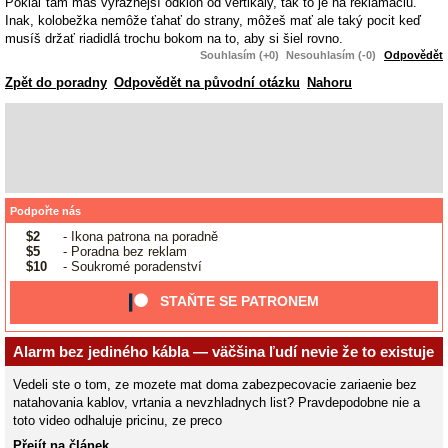
Pokiaľ tam máš výraznejší odklon od vertikály, tak to je na reklamáciu.
Inak, kolobežka nemôže ťahať do strany, môžeš mať ale taký pocit keď
musíš držať riadidlá trochu bokom na to, aby si šiel rovno.
Souhlasím (+0)
Nesouhlasím (-0)
Odpovědět
Zpět do poradny
Odpovědět na původní otázku
Nahoru
Podpořte nás
$2
- Ikona patrona na poradně
$5
- Poradna bez reklam
$10
- Soukromé poradenství
STAŇTE SE PATRONEM
Alarm bez jediného kábla — väčšina ľudí nevie že to existuje
Vedeli ste o tom, ze mozete mat doma zabezpecovacie zariaenie bez
natahovania kablov, vrtania a nevzhladnych list? Pravdepodobne nie a
toto video odhaluje pricinu, ze preco
Přejít na článek