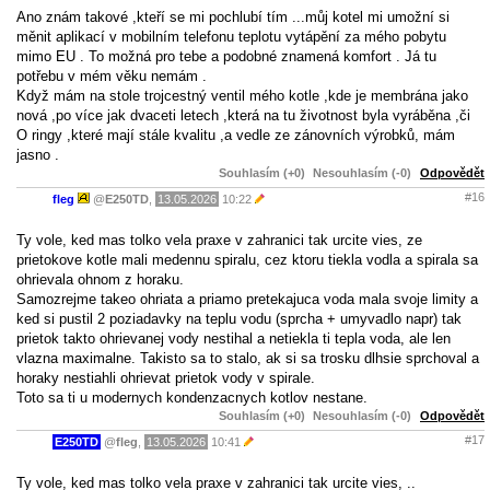
Ano znám takové ,kteří se mi pochlubí tím ...můj kotel mi umožní si
měnit aplikací v mobilním telefonu teplotu vytápění za mého pobytu
mimo EU . To možná pro tebe a podobné znamená komfort . Já tu
potřebu v mém věku nemám .
Když mám na stole trojcestný ventil mého kotle ,kde je membrána jako
nová ,po více jak dvaceti letech ,která na tu životnost byla vyráběna ,či
O ringy ,které mají stále kvalitu ,a vedle ze zánovních výrobků, mám
jasno .
Souhlasím (+0)
Nesouhlasím (-0)
Odpovědět
#16
fleg
@
E250TD
,
13.05.2026
10:22
Ty vole, ked mas tolko vela praxe v zahranici tak urcite vies, ze
prietokove kotle mali medennu spiralu, cez ktoru tiekla vodla a spirala sa
ohrievala ohnom z horaku.
Samozrejme takeo ohriata a priamo pretekajuca voda mala svoje limity a
ked si pustil 2 poziadavky na teplu vodu (sprcha + umyvadlo napr) tak
prietok takto ohrievanej vody nestihal a netiekla ti tepla voda, ale len
vlazna maximalne. Takisto sa to stalo, ak si sa trosku dlhsie sprchoval a
horaky nestiahli ohrievat prietok vody v spirale.
Toto sa ti u modernych kondenzacnych kotlov nestane.
Souhlasím (+0)
Nesouhlasím (-0)
Odpovědět
#17
E250TD
@
fleg
,
13.05.2026
10:41
Ty vole, ked mas tolko vela praxe v zahranici tak urcite vies, ..