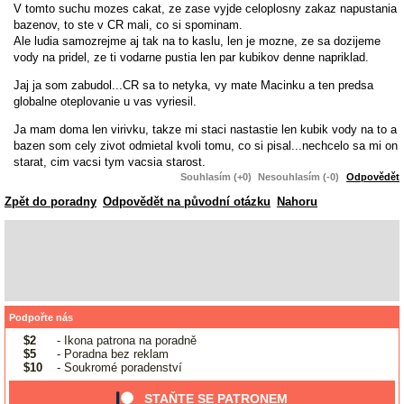
V tomto suchu mozes cakat, ze zase vyjde celoplosny zakaz napustania
bazenov, to ste v CR mali, co si spominam.
Ale ludia samozrejme aj tak na to kaslu, len je mozne, ze sa dozijeme
vody na pridel, ze ti vodarne pustia len par kubikov denne napriklad.
Jaj ja som zabudol...CR sa to netyka, vy mate Macinku a ten predsa
globalne oteplovanie u vas vyriesil.
Ja mam doma len virivku, takze mi staci nastastie len kubik vody na to a
bazen som cely zivot odmietal kvoli tomu, co si pisal...nechcelo sa mi on
starat, cim vacsi tym vacsia starost.
Souhlasím (+0)
Nesouhlasím (-0)
Odpovědět
Zpět do poradny
Odpovědět na původní otázku
Nahoru
Podpořte nás
$2
- Ikona patrona na poradně
$5
- Poradna bez reklam
$10
- Soukromé poradenství
STAŇTE SE PATRONEM