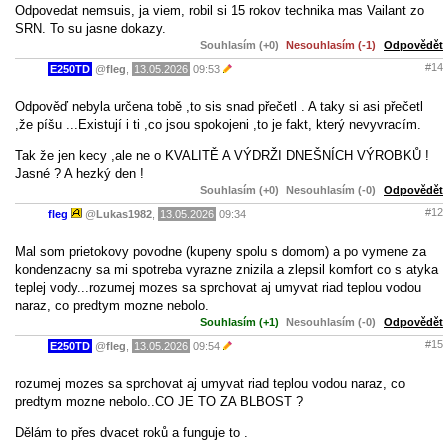
Odpovedat nemsuis, ja viem, robil si 15 rokov technika mas Vailant zo
SRN. To su jasne dokazy.
Souhlasím (+0)
Nesouhlasím (-1)
Odpovědět
#14
E250TD
@
fleg
,
13.05.2026
09:53
Odpověď nebyla určena tobě ,to sis snad přečetl . A taky si asi přečetl
,že píšu ...Existují i ti ,co jsou spokojeni ,to je fakt, který nevyvracím.
Tak že jen kecy ,ale ne o KVALITĚ A VÝDRŽI DNEŠNÍCH VÝROBKŮ !
Jasné ? A hezký den !
Souhlasím (+0)
Nesouhlasím (-0)
Odpovědět
#12
fleg
@
Lukas1982
,
13.05.2026
09:34
Mal som prietokovy povodne (kupeny spolu s domom) a po vymene za
kondenzacny sa mi spotreba vyrazne znizila a zlepsil komfort co s atyka
teplej vody...rozumej mozes sa sprchovat aj umyvat riad teplou vodou
naraz, co predtym mozne nebolo.
Souhlasím (+1)
Nesouhlasím (-0)
Odpovědět
#15
E250TD
@
fleg
,
13.05.2026
09:54
rozumej mozes sa sprchovat aj umyvat riad teplou vodou naraz, co
predtym mozne nebolo..CO JE TO ZA BLBOST ?
Dělám to přes dvacet roků a funguje to .