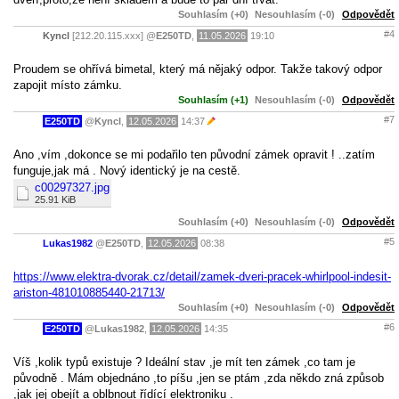
Souhlasím (+0)
Nesouhlasím (-0)
Odpovědět
#4
Kyncl
[212.20.115.xxx]
@
E250TD
,
11.05.2026
19:10
Proudem se ohřívá bimetal, který má nějaký odpor. Takže takový odpor
zapojit místo zámku.
Souhlasím (+1)
Nesouhlasím (-0)
Odpovědět
#7
E250TD
@
Kyncl
,
12.05.2026
14:37
Ano ,vím ,dokonce se mi podařilo ten původní zámek opravit ! ..zatím
funguje,jak má . Nový identický je na cestě.
c00297327.jpg
25.91 KiB
Souhlasím (+0)
Nesouhlasím (-0)
Odpovědět
#5
Lukas1982
@
E250TD
,
12.05.2026
08:38
https://www.elektra-dvorak.cz/detail/zamek-dveri-pracek-whirlpool-indesit-
ariston-481010885440-21713/
Souhlasím (+0)
Nesouhlasím (-0)
Odpovědět
#6
E250TD
@
Lukas1982
,
12.05.2026
14:35
Víš ,kolik typů existuje ? Ideální stav ,je mít ten zámek ,co tam je
původně . Mám objednáno ,to píšu ,jen se ptám ,zda někdo zná způsob
,jak jej obejít a oblbnout řídící elektroniku .