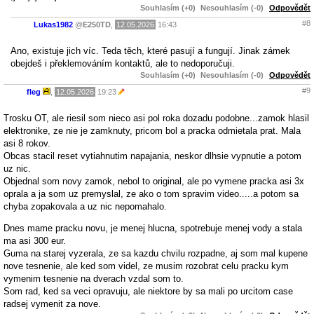
Souhlasím (+0)
Nesouhlasím (-0)
Odpovědět
#8
Lukas1982
@
E250TD
,
12.05.2026
16:43
Ano, existuje jich víc. Teda těch, které pasují a fungují. Jinak zámek
obejdeš i překlemováním kontaktů, ale to nedoporučuji.
Souhlasím (+0)
Nesouhlasím (-0)
Odpovědět
#9
fleg
,
12.05.2026
19:23
Trosku OT, ale riesil som nieco asi pol roka dozadu podobne...zamok hlasil
elektronike, ze nie je zamknuty, pricom bol a pracka odmietala prat. Mala
asi 8 rokov.
Obcas stacil reset vytiahnutim napajania, neskor dlhsie vypnutie a potom
uz nic.
Objednal som novy zamok, nebol to original, ale po vymene pracka asi 3x
oprala a ja som uz premyslal, ze ako o tom spravim video.....a potom sa
chyba zopakovala a uz nic nepomahalo.
Dnes mame pracku novu, je menej hlucna, spotrebuje menej vody a stala
ma asi 300 eur.
Guma na starej vyzerala, ze sa kazdu chvilu rozpadne, aj som mal kupene
nove tesnenie, ale ked som videl, ze musim rozobrat celu pracku kym
vymenim tesnenie na dverach vzdal som to.
Som rad, ked sa veci opravuju, ale niektore by sa mali po urcitom case
radsej vymenit za nove.