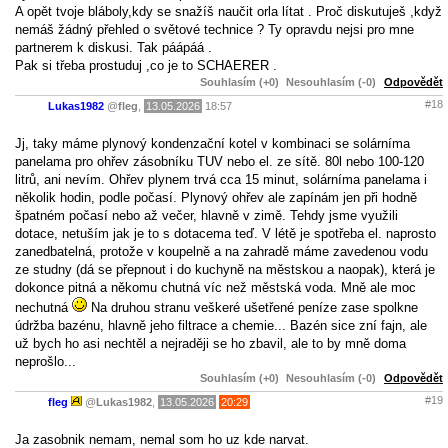
A opět tvoje bláboly,kdy se snažíš naučit orla lítat . Proč diskutuješ ,když
nemáš žádný přehled o světové technice ? Ty opravdu nejsi pro mne
partnerem k diskusi. Tak páápáá .
Pak si třeba prostuduj ,co je to SCHAERER .
Souhlasím (+0)
Nesouhlasím (-0)
Odpovědět
#18
Lukas1982
@
fleg
,
13.05.2026
18:57
Jj, taky máme plynový kondenzační kotel v kombinaci se solárníma
panelama pro ohřev zásobníku TUV nebo el. ze sítě. 80l nebo 100-120
litrů, ani nevím. Ohřev plynem trvá cca 15 minut, solárníma panelama i
několik hodin, podle počasí. Plynový ohřev ale zapínám jen při hodně
špatném počasí nebo až večer, hlavně v zimě. Tehdy jsme využili
dotace, netuším jak je to s dotacema teď. V létě je spotřeba el. naprosto
zanedbatelná, protože v koupelně a na zahradě máme zavedenou vodu
ze studny (dá se přepnout i do kuchyně na městskou a naopak), která je
dokonce pitná a někomu chutná víc než městská voda. Mně ale moc
nechutná
Na druhou stranu veškeré ušetřené peníze zase spolkne
údržba bazénu, hlavně jeho filtrace a chemie... Bazén sice zní fajn, ale
už bych ho asi nechtěl a nejraději se ho zbavil, ale to by mně doma
neprošlo...
Souhlasím (+0)
Nesouhlasím (-0)
Odpovědět
#19
fleg
@
Lukas1982
,
13.05.2026
20:29
Ja zasobnik nemam, nemal som ho uz kde narvat.