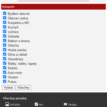
Kategorie
Bydlení obecně
Obývací pokoj
Koupelna a WC
Kuchyň
Ložnice
Zahrada
Balkon a terasa
Střecha
Hrubá stavba
Dílna a nářadí
Stavebniny
Malby, nátěry, tapety
Elektro
Auto-moto
Ostatní
Pokec
Všechny poradny
Počítače
Hry
Debaty