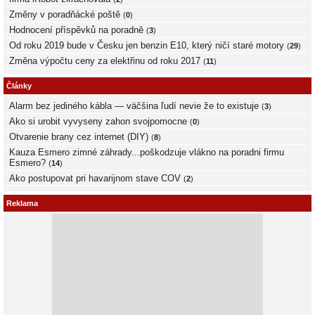
Změny v poradňácké poště
(
0
)
Hodnocení příspěvků na poradně
(
3
)
Od roku 2019 bude v Česku jen benzin E10, který ničí staré motory
(
29
)
Změna výpočtu ceny za elektřinu od roku 2017
(
11
)
Články
Alarm bez jediného kábla — väčšina ľudí nevie že to existuje
(
3
)
Ako si urobit vyvyseny zahon svojpomocne
(
0
)
Otvarenie brany cez internet (DIY)
(
8
)
Kauza Esmero zimné záhrady...poškodzuje vlákno na poradni firmu
Esmero?
(
14
)
Ako postupovat pri havarijnom stave COV
(
2
)
Reklama