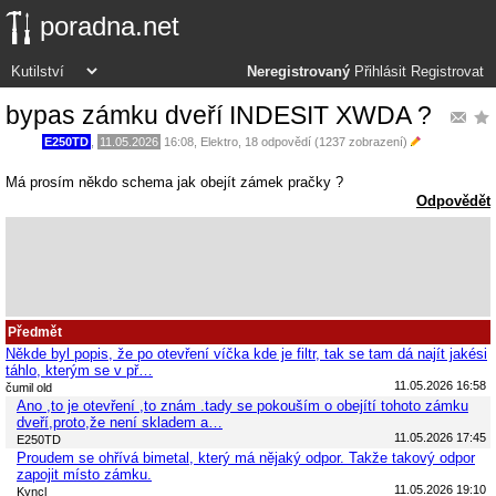
poradna.net
Neregistrovaný
Přihlásit
Registrovat
bypas zámku dveří INDESIT XWDA ?
E250TD
,
11.05.2026
16:08
,
Elektro
, 18 odpovědí (1237 zobrazení)
Má prosím někdo schema jak obejít zámek pračky ?
Odpovědět
Předmět
Někde byl popis, že po otevření víčka kde je filtr, tak se tam dá najít jakési
táhlo, kterým se v př…
11.05.2026 16:58
čumil old
Ano ,to je otevření ,to znám .tady se pokouším o obejítí tohoto zámku
dveří,proto,že není skladem a…
11.05.2026 17:45
E250TD
Proudem se ohřívá bimetal, který má nějaký odpor. Takže takový odpor
zapojit místo zámku.
11.05.2026 19:10
Kyncl