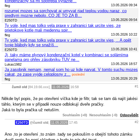
kondenzacny sa mi spotreba vyrazne…
13.05.2026 09:34
fleg
rozumej mozes sa sprchovat aj umyvat riad teplou vodou naraz, co
predtym mozne nebolo..CO JE TO ZA B…
13.05.2026 09:54
E250TD
Ty vole, ked mas tolko vela praxe v zahranici tak urcite vies, ze
prietokove kotle mali medennu spir…
13.05.2026 10:22
fleg
Ty vole, ked mas tolko vela praxe v zahranici tak urcite vies, .. A opět
tvoje bláboly,kdy se snažíš…
13.05.2026 10:41
E250TD
Jj, taky máme plynový kondenzační kotel v kombinaci se solárníma
panelama pro ohřev zásobníku TUV ne…
13.05.2026 18:57
Lukas1982
Ja zasobnik nemam, nemal som ho uz kde narvat. V tomto suchu mozes
cakat, ze zase vyjde celoplosny z…
poslední
13.05.2026 20:29
fleg
#1
čumil old
[84.19.66.xxx],
11.05.2026
16:58
Někde byl popis, že po otevření víčka kde je filtr, tak se tam dá najít jakési
táhlo, kterým se v případě nouze odblokují dveře pračky.
Jaká to byla pračka už netuším.
Souhlasím (+0)
Nesouhlasím (-0)
Odpovědět
#2
E250TD
@
čumil old
,
11.05.2026
17:45
Ano ,to je otevření ,to znám .tady se pokouším o obejítí tohoto zámku
dveří,proto,že není skladem a bude to pár dní trvat.