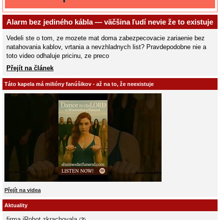
Alarm bez jediného kábla — väčšina ľudí nevie že to existuje
Vedeli ste o tom, ze mozete mat doma zabezpecovacie zariaenie bez
natahovania kablov, vrtania a nevzhladnych list? Pravdepodobne nie a
toto video odhaluje pricinu, ze preco
Přejít na článek
Táto kapela má milióny fanúšikov - až na to, že neexistuje
Přejít na videa
Aktuality
firma iRobot zkrachovala
(
2
)