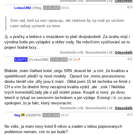
Souhlasím (+0)
Nesouhlasím (-0)
Odpovědět
#10
Lukas1982
@
fleg
,
13.05.2026
08:01
Som rad, ked sa veci opravuju, ale niektore by sa mali po urcitom
case radsej vymenit za nove.
Jj, u pračky a lednice s mrazákem to platí dvojnásobně. Za úvahu stojí i
výměna kotle pro výtápění a ohřev vody. Na měsíčním vyúčtování se to
projeví hodně brzy...
Souhlasím (+0)
Nesouhlasím (-0)
Odpovědět
#11
E250TD
@
Lukas1982
,
13.05.2026
09:19
Blábole ,mám Vaillant kotel ,origo SRN ,dvacet let ,a vím ,že kvalitou a
spolehlivostí předčí ty nové modely . Opravit lze ,mimo procesorovou
desku téměř vše ,díly jsou k mání . Dělal jsem 15 let technika ve firmě z
CH a vím že dnešní firmy nezajímá kvalita výdrž ,ale ..zisk ! Netřeba
tvých komentářů,tady jde o půl století praxe. Koupili si nový ,po dvou
letech si tykají se servisním technikem a jen výdaje. Existují i ti ,co jsou
spokojeni ,to je fakt, který nevyvracím. .
Souhlasím (+0)
Nesouhlasím (-0)
Odpovědět
#13
fleg
@
E250TD
,
13.05.2026
09:37
No vidis, ja mam novy kotol 8 rokov a ziaden s tebou popisovanych
problemov nemam, cim to asi bude?