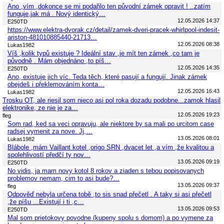
Ano ,vím ,dokonce se mi podařilo ten původní zámek opravit ! ..zatím
funguje,jak má . Nový identický…
12.05.2026 14:37
E250TD
https://www.elektra-dvorak.cz/detail/zamek-dveri-pracek-whirlpool-indesit-
ariston-481010885440-21713…
12.05.2026 08:38
Lukas1982
Víš ,kolik typů existuje ? Ideální stav ,je mít ten zámek ,co tam je
původně . Mám objednáno ,to píš…
12.05.2026 14:35
E250TD
Ano, existuje jich víc. Teda těch, které pasují a fungují. Jinak zámek
obejdeš i překlemováním konta…
12.05.2026 16:43
Lukas1982
Trosku OT, ale riesil som nieco asi pol roka dozadu podobne...zamok hlasil
elektronike, ze nie je za…
12.05.2026 19:23
fleg
Som rad, ked sa veci opravuju, ale niektore by sa mali po urcitom case
radsej vymenit za nove. Jj,…
13.05.2026 08:01
Lukas1982
Blábole ,mám Vaillant kotel ,origo SRN ,dvacet let ,a vím ,že kvalitou a
spolehlivostí předčí ty nov…
13.05.2026 09:19
E250TD
No vidis, ja mam novy kotol 8 rokov a ziaden s tebou popisovanych
problemov nemam, cim to asi bude?…
13.05.2026 09:37
fleg
Odpověď nebyla určena tobě ,to sis snad přečetl . A taky si asi přečetl
,že píšu ...Existují i ti ,c…
13.05.2026 09:53
E250TD
Mal som prietokovy povodne (kupeny spolu s domom) a po vymene za