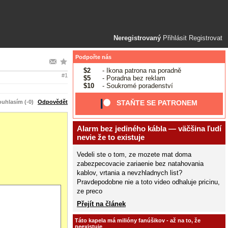
Neregistrovaný
Přihlásit
Registrovat
Podpořte nás
$2
- Ikona patrona na poradně
#1
$5
- Poradna bez reklam
$10
- Soukromé poradenství
uhlasím (-0)
Odpovědět
STAŇTE SE PATRONEM
Alarm bez jediného kábla — väčšina ľudí
nevie že to existuje
Vedeli ste o tom, ze mozete mat doma
zabezpecovacie zariaenie bez natahovania
kablov, vrtania a nevzhladnych list?
Pravdepodobne nie a toto video odhaluje pricinu,
ze preco
Přejít na článek
Táto kapela má milióny fanúšikov - až na to, že
neexistuje