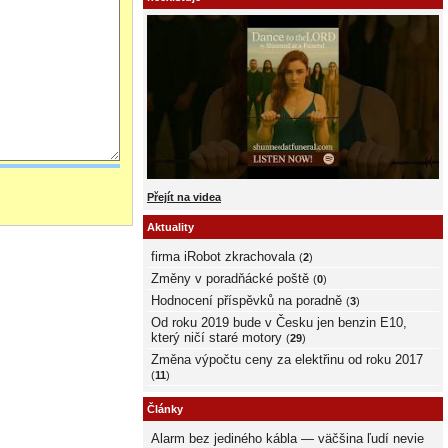
Přejít na videa
Aktuality
firma iRobot zkrachovala
(
2
)
Změny v poradňácké poště
(
0
)
Hodnocení příspěvků na poradně
(
3
)
Od roku 2019 bude v Česku jen benzin E10,
který ničí staré motory
(
29
)
Změna výpočtu ceny za elektřinu od roku 2017
(
11
)
Články
Alarm bez jediného kábla — väčšina ľudí nevie