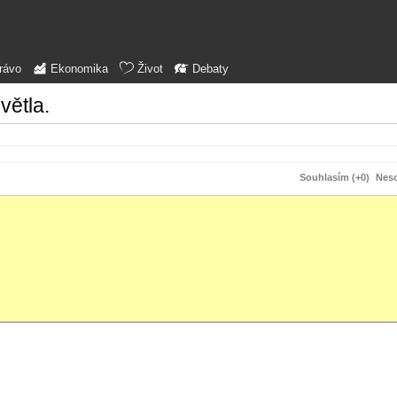
rávo
Ekonomika
Život
Debaty
větla.
Souhlasím (+0)
Neso