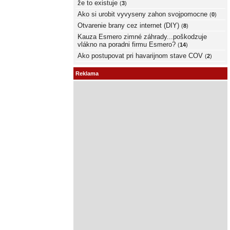
že to existuje
(
3
)
Ako si urobit vyvyseny zahon svojpomocne
(
0
)
Otvarenie brany cez internet (DIY)
(
8
)
Kauza Esmero zimné záhrady...poškodzuje
vlákno na poradni firmu Esmero?
(
14
)
Ako postupovat pri havarijnom stave COV
(
2
)
Reklama