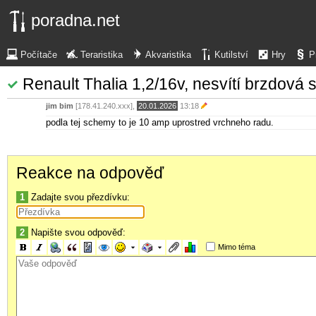
poradna.net
Počítače
Teraristika
Akvaristika
Kutilství
Hry
P
Renault Thalia 1,2/16v, nesvítí brzdová s
jim bim
[178.41.240.xxx],
20.01.2026
13:18
podla tej schemy to je 10 amp uprostred vrchneho radu.
Reakce na odpověď
1
Zadajte svou přezdívku:
2
Napište svou odpověď:
Mimo téma