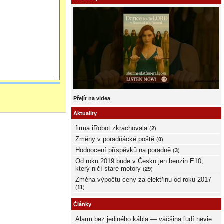
Přejít na videa
Aktuality
firma iRobot zkrachovala
(
2
)
Změny v poradňácké poště
(
0
)
Hodnocení příspěvků na poradně
(
3
)
Od roku 2019 bude v Česku jen benzin E10,
který ničí staré motory
(
29
)
Změna výpočtu ceny za elektřinu od roku 2017
(
11
)
Články
Alarm bez jediného kábla — väčšina ľudí nevie