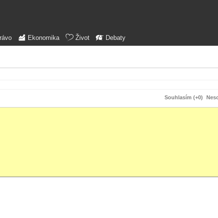
rávo
Ekonomika
Život
Debaty
Souhlasím (+0)
Neso