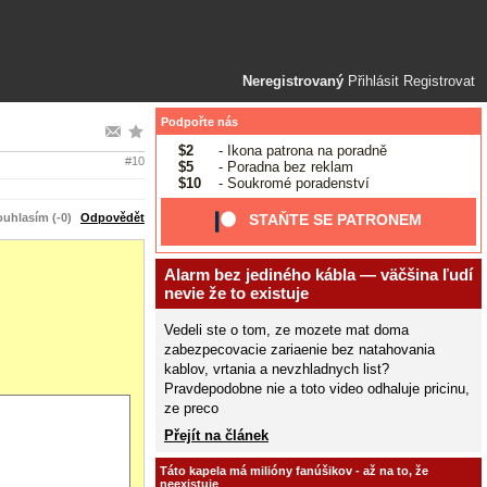
Neregistrovaný
Přihlásit
Registrovat
Podpořte nás
$2
- Ikona patrona na poradně
#10
$5
- Poradna bez reklam
$10
- Soukromé poradenství
uhlasím (-0)
Odpovědět
STAŇTE SE PATRONEM
Alarm bez jediného kábla — väčšina ľudí
nevie že to existuje
Vedeli ste o tom, ze mozete mat doma
zabezpecovacie zariaenie bez natahovania
kablov, vrtania a nevzhladnych list?
Pravdepodobne nie a toto video odhaluje pricinu,
ze preco
Přejít na článek
Táto kapela má milióny fanúšikov - až na to, že
neexistuje