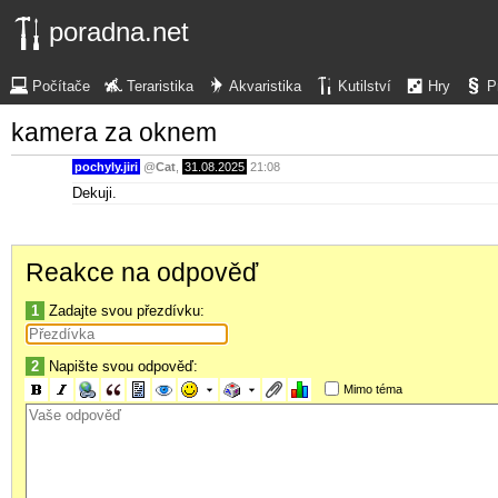
poradna.net
Počítače
Teraristika
Akvaristika
Kutilství
Hry
P
kamera za oknem
pochyly.jiri
@
Cat
,
31.08.2025
21:08
Dekuji.
Reakce na odpověď
1
Zadajte svou přezdívku:
2
Napište svou odpověď:
Mimo téma