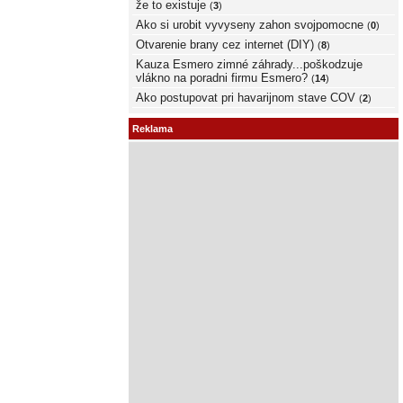
že to existuje
(
3
)
Ako si urobit vyvyseny zahon svojpomocne
(
0
)
Otvarenie brany cez internet (DIY)
(
8
)
Kauza Esmero zimné záhrady...poškodzuje
vlákno na poradni firmu Esmero?
(
14
)
Ako postupovat pri havarijnom stave COV
(
2
)
Reklama