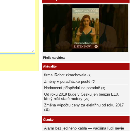
Přejít na videa
Aktuality
firma iRobot zkrachovala
(
2
)
Změny v poradňácké poště
(
0
)
Hodnocení příspěvků na poradně
(
3
)
Od roku 2019 bude v Česku jen benzin E10,
který ničí staré motory
(
29
)
Změna výpočtu ceny za elektřinu od roku 2017
(
11
)
Články
Alarm bez jediného kábla — väčšina ľudí nevie