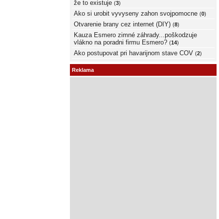
že to existuje
(
3
)
Ako si urobit vyvyseny zahon svojpomocne
(
0
)
Otvarenie brany cez internet (DIY)
(
8
)
Kauza Esmero zimné záhrady...poškodzuje
vlákno na poradni firmu Esmero?
(
14
)
Ako postupovat pri havarijnom stave COV
(
2
)
Reklama