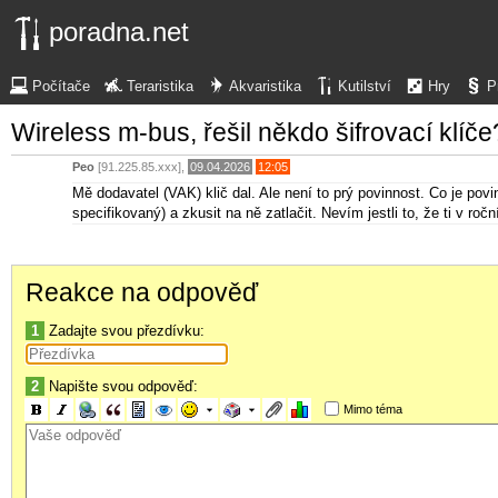
poradna.net
Počítače
Teraristika
Akvaristika
Kutilství
Hry
P
Wireless m-bus, řešil někdo šifrovací klíče
Peo
[91.225.85.xxx],
09.04.2026
12:05
Mě dodavatel (VAK) klič dal. Ale není to prý povinnost. Co je pov
specifikovaný) a zkusit na ně zatlačit. Nevím jestli to, že ti v ro
Reakce na odpověď
1
Zadajte svou přezdívku:
2
Napište svou odpověď:
Mimo téma