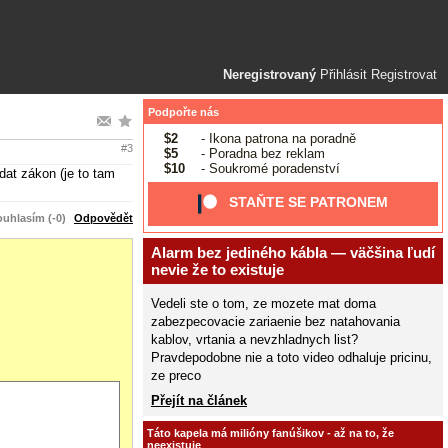
Neregistrovaný
Přihlásit
Registrovat
Podpořte nás
$2
- Ikona patrona na poradně
#3
$5
- Poradna bez reklam
$10
- Soukromé poradenství
dat zákon (je to tam
STAŇTE SE PATRONEM
uhlasím (-0)
Odpovědět
Alarm bez jediného kábla — väčšina ľudí
nevie že to existuje
Vedeli ste o tom, ze mozete mat doma
zabezpecovacie zariaenie bez natahovania
kablov, vrtania a nevzhladnych list?
Pravdepodobne nie a toto video odhaluje pricinu,
ze preco
Přejít na článek
Táto kapela má milióny fanúšikov - až na to, že
neexistuje