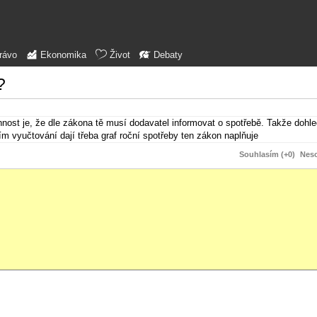
rávo
Ekonomika
Život
Debaty
?
innost je, že dle zákona tě musí dodavatel informovat o spotřebě. Takže dohle
čním vyučtování dají třeba graf roční spotřeby ten zákon naplňuje
Souhlasím (+0)
Neso