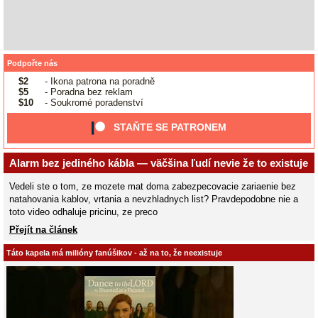
Podpořte nás
$2
- Ikona patrona na poradně
$5
- Poradna bez reklam
$10
- Soukromé poradenství
STAŇTE SE PATRONEM
Alarm bez jediného kábla — väčšina ľudí nevie že to existuje
Vedeli ste o tom, ze mozete mat doma zabezpecovacie zariaenie bez
natahovania kablov, vrtania a nevzhladnych list? Pravdepodobne nie a
toto video odhaluje pricinu, ze preco
Přejít na článek
Táto kapela má milióny fanúšikov - až na to, že neexistuje