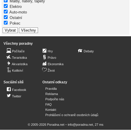
Malby, nátěry, tapety
Elektro
Auto-moto
Ostatní
Pokec
Všechny poradny
Počítače
Hry
Debaty
Teraristika
Právo
Akvaristika
Ekonomika
Kutilství
Život
Sociální sítě
Ostatní odkazy
Pravidla
Facebook
Reklama
Twitter
Podpořte nás
FAQ
Kontakt
Prohlášení o ochraně osobních údajů
© 2005-2026 Poradna.net –
info@poradna.net
,
27 ms