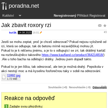
poradna.net
Neregistrovaný
Přihlásit
Registrovat
Jak zbavit roxory rzi
#3
kuťák
,
14.08.2025
16:01
Jestli se mohu zeptat, proč je chceš odrezovat? Pokud nejsou vyloženě od
rzi, která se odlupuje, tak do betonu mírně rezavé(liška) mohou jít.
Pokud to je k něčemu jinému, a je to s odlupující se zri, tak drátěný kartáč
na rozbrušku(něco takového
https://www.kaufland.cz/product/364214818/
)
.Ale u toho bacha na odlétající drátky. Jednou jsem dopadl takto.
Pokud to je jen liška, tak odrezovač, ale ten je možná drahý. Pepsikola v
akci nestojí moc a má kyselinu fosforečnou taky v sobě na odrezování.
11892.jpg
1.72 MiB
Souhlasím (+0)
Nesouhlasím (-0)
Odpovědět
Reakce na odpověď
1
Zadajte svou přezdívku: