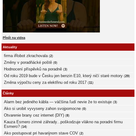
Přejít na videa
Aktuality
firma iRobot zkrachovala
(
2
)
Změny v poradňácké poště
(
0
)
Hodnocení příspěvků na poradně
(
3
)
Od roku 2019 bude v Česku jen benzin E10, který ničí staré motory
(
29
)
Změna výpočtu ceny za elektřinu od roku 2017
(
11
)
Články
Alarm bez jediného kábla — väčšina ľudí nevie že to existuje
(
3
)
Ako si urobit vyvyseny zahon svojpomocne
(
0
)
Otvarenie brany cez internet (DIY)
(
8
)
Kauza Esmero zimné záhrady...poškodzuje vlákno na poradni firmu
Esmero?
(
14
)
Ako postupovat pri havarijnom stave COV
(
2
)