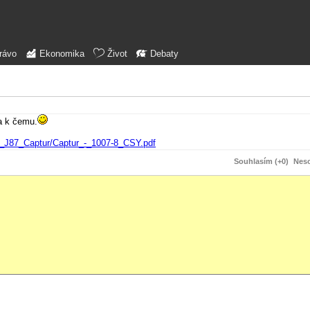
rávo
Ekonomika
Život
Debaty
a k čemu.
7_8_J87_Captur/Captur_-_1007-8_CSY.pdf
Souhlasím (+0)
Neso