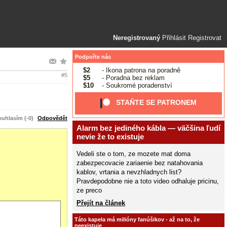
Neregistrovaný
Přihlásit
Registrovat
Podpořte nás
$2
- Ikona patrona na poradně
#5
$5
- Poradna bez reklam
$10
- Soukromé poradenství
STAŇTE SE PATRONEM
uhlasím (-0)
Odpovědět
Alarm bez jediného kábla — väčšina ľudí
nevie že to existuje
Vedeli ste o tom, ze mozete mat doma
zabezpecovacie zariaenie bez natahovania
kablov, vrtania a nevzhladnych list?
Pravdepodobne nie a toto video odhaluje pricinu,
ze preco
Přejít na článek
Táto kapela má milióny fanúšikov - až na to, že
neexistuje