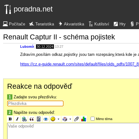
poradna.net
Počítače
Teraristika
Akvaristika
Kutilství
Hry
P
Renault Captur II - schéma pojistek
Lubomír
,
30.12.2024
13:27
Zdravím,posílám odkaz,pojistky jsou tam rozepsány,která kde je 
https://cz.e-guide.renault.com/sites/default/files/olds_pdfs/100
Reakce na odpověď
1
Zadajte svou přezdívku:
2
Napište svou odpověď:
Mimo téma