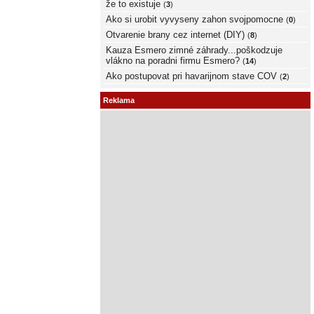
že to existuje
(
3
)
Ako si urobit vyvyseny zahon svojpomocne
(
0
)
Otvarenie brany cez internet (DIY)
(
8
)
Kauza Esmero zimné záhrady...poškodzuje
vlákno na poradni firmu Esmero?
(
14
)
Ako postupovat pri havarijnom stave COV
(
2
)
Reklama