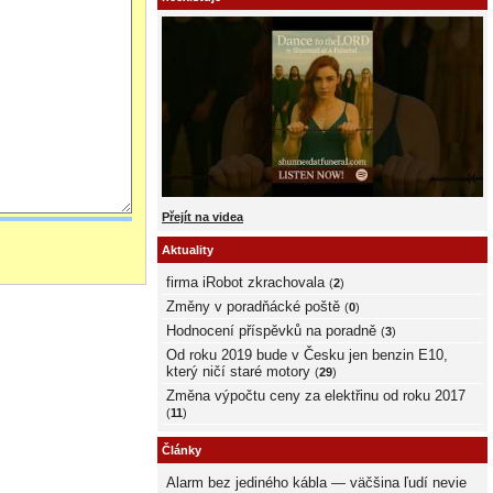
Přejít na videa
Aktuality
firma iRobot zkrachovala
(
2
)
Změny v poradňácké poště
(
0
)
Hodnocení příspěvků na poradně
(
3
)
Od roku 2019 bude v Česku jen benzin E10,
který ničí staré motory
(
29
)
Změna výpočtu ceny za elektřinu od roku 2017
(
11
)
Články
Alarm bez jediného kábla — väčšina ľudí nevie