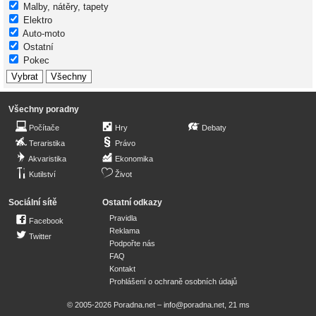
Malby, nátěry, tapety
Elektro
Auto-moto
Ostatní
Pokec
Všechny poradny
Počítače
Hry
Debaty
Teraristika
Právo
Akvaristika
Ekonomika
Kutilství
Život
Sociální sítě
Ostatní odkazy
Pravidla
Facebook
Reklama
Twitter
Podpořte nás
FAQ
Kontakt
Prohlášení o ochraně osobních údajů
© 2005-2026 Poradna.net –
info@poradna.net
,
21 ms