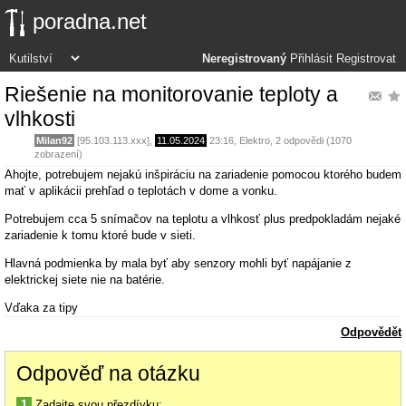
poradna.net
Neregistrovaný
Přihlásit
Registrovat
Riešenie na monitorovanie teploty a
vlhkosti
Milan92
[95.103.113.xxx],
11.05.2024
23:16
,
Elektro
, 2 odpovědi (1070
zobrazení)
Ahojte, potrebujem nejakú inšpiráciu na zariadenie pomocou ktorého budem
mať v aplikácii prehľad o teplotách v dome a vonku.
Potrebujem cca 5 snímačov na teplotu a vlhkosť plus predpokladám nejaké
zariadenie k tomu ktoré bude v sieti.
Hlavná podmienka by mala byť aby senzory mohli byť napájanie z
elektrickej siete nie na batérie.
Vďaka za tipy
Odpovědět
Odpověď na otázku
1
Zadajte svou přezdívku: