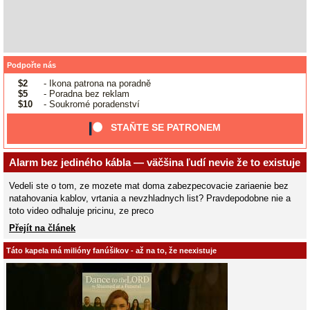
Podpořte nás
$2
- Ikona patrona na poradně
$5
- Poradna bez reklam
$10
- Soukromé poradenství
STAŇTE SE PATRONEM
Alarm bez jediného kábla — väčšina ľudí nevie že to existuje
Vedeli ste o tom, ze mozete mat doma zabezpecovacie zariaenie bez
natahovania kablov, vrtania a nevzhladnych list? Pravdepodobne nie a
toto video odhaluje pricinu, ze preco
Přejít na článek
Táto kapela má milióny fanúšikov - až na to, že neexistuje