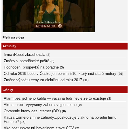
Přejít na videa
Aktuality
firma iRobot zkrachovala
(
2
)
Změny v poradňácké poště
(
0
)
Hodnocení příspěvků na poradně
(
3
)
Od roku 2019 bude v Česku jen benzin E10, který ničí staré motory
(
29
)
Změna výpočtu ceny za elektřinu od roku 2017
(
11
)
Články
Alarm bez jediného kábla — väčšina ľudí nevie že to existuje
(
3
)
Ako si urobit vyvyseny zahon svojpomocne
(
0
)
Otvarenie brany cez internet (DIY)
(
8
)
Kauza Esmero zimné záhrady...poškodzuje vlákno na poradni firmu
Esmero?
(
14
)
Ako postupovat pri havarijnom stave COV
(
2
)