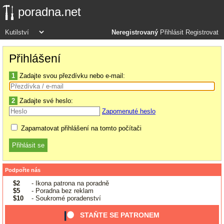
poradna.net
Neregistrovaný
Přihlásit
Registrovat
Přihlášení
1
Zadajte svou přezdívku nebo e-mail:
2
Zadajte své heslo:
Zapomenuté heslo
Zapamatovat přihlášení na tomto počítači
Podpořte nás
$2
- Ikona patrona na poradně
$5
- Poradna bez reklam
$10
- Soukromé poradenství
STAŇTE SE PATRONEM