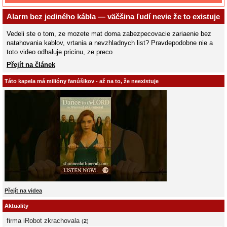
Alarm bez jediného kábla — väčšina ľudí nevie že to existuje
Vedeli ste o tom, ze mozete mat doma zabezpecovacie zariaenie bez
natahovania kablov, vrtania a nevzhladnych list? Pravdepodobne nie a
toto video odhaluje pricinu, ze preco
Přejít na článek
Táto kapela má milióny fanúšikov - až na to, že neexistuje
Přejít na videa
Aktuality
firma iRobot zkrachovala
(
2
)