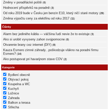
Změny v poradňácké poště
(
0
)
Hodnocení příspěvků na poradně
(
3
)
Od roku 2019 bude v Česku jen benzin E10, který ničí staré motory
(
29
)
Změna výpočtu ceny za elektřinu od roku 2017
(
11
)
Články
Alarm bez jediného kábla — väčšina ľudí nevie že to existuje
(
3
)
Ako si urobit vyvyseny zahon svojpomocne
(
0
)
Otvarenie brany cez internet (DIY)
(
8
)
Kauza Esmero zimné záhrady...poškodzuje vlákno na poradni firmu
Esmero?
(
14
)
Ako postupovat pri havarijnom stave COV
(
2
)
Kategorie
Bydlení obecně
Obývací pokoj
Koupelna a WC
Kuchyň
Ložnice
Zahrada
Balkon a terasa
Střecha