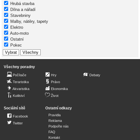
Hrubá stavba
Dílna a nářadí
Stavebniny
Malby, nátěry, tapety
Elektro
Auto-moto
Ostatní
Pokec
Všechny poradny
Počítače
Hry
Debaty
Teraristika
Právo
Akvaristika
Ekonomika
Kutilství
Život
Sociální sítě
Ostatní odkazy
Pravidla
Facebook
Reklama
Twitter
Podpořte nás
FAQ
Kontakt