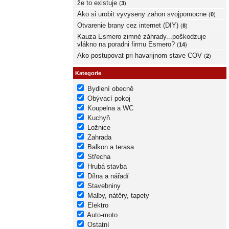
že to existuje
(
3
)
Ako si urobit vyvyseny zahon svojpomocne
(
0
)
Otvarenie brany cez internet (DIY)
(
8
)
Kauza Esmero zimné záhrady...poškodzuje
vlákno na poradni firmu Esmero?
(
14
)
Ako postupovat pri havarijnom stave COV
(
2
)
Kategorie
Bydlení obecně
Obývací pokoj
Koupelna a WC
Kuchyň
Ložnice
Zahrada
Balkon a terasa
Střecha
Hrubá stavba
Dílna a nářadí
Stavebniny
Malby, nátěry, tapety
Elektro
Auto-moto
Ostatní