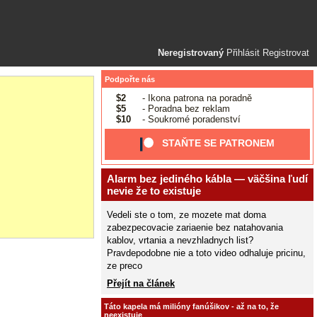
Neregistrovaný
Přihlásit
Registrovat
Podpořte nás
$2
- Ikona patrona na poradně
$5
- Poradna bez reklam
$10
- Soukromé poradenství
STAŇTE SE PATRONEM
Alarm bez jediného kábla — väčšina ľudí
nevie že to existuje
Vedeli ste o tom, ze mozete mat doma
zabezpecovacie zariaenie bez natahovania
kablov, vrtania a nevzhladnych list?
Pravdepodobne nie a toto video odhaluje pricinu,
ze preco
Přejít na článek
Táto kapela má milióny fanúšikov - až na to, že
neexistuje