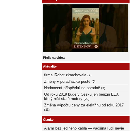
Přejít na videa
Aktuality
firma iRobot zkrachovala
(
2
)
Změny v poradňácké poště
(
0
)
Hodnocení příspěvků na poradně
(
3
)
Od roku 2019 bude v Česku jen benzin E10,
který ničí staré motory
(
29
)
Změna výpočtu ceny za elektřinu od roku 2017
(
11
)
Články
Alarm bez jediného kábla — väčšina ľudí nevie