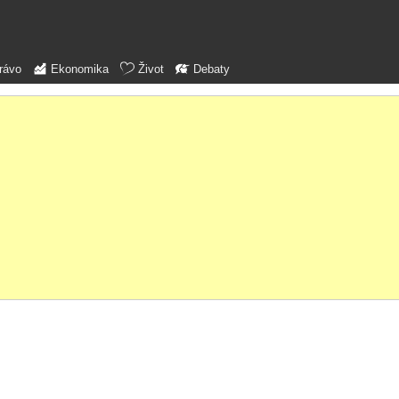
rávo
Ekonomika
Život
Debaty