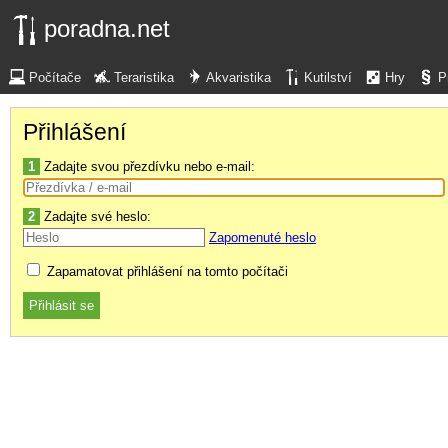
poradna.net
Počítače
Teraristika
Akvaristika
Kutilství
Hry
P
Přihlášení
1
Zadajte svou přezdívku nebo e-mail:
2
Zadajte své heslo:
Zapomenuté heslo
Zapamatovat přihlášení na tomto počítači