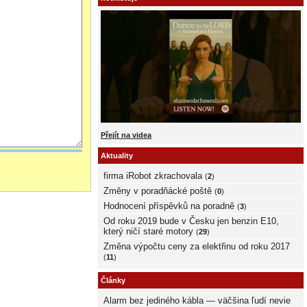
Přejít na videa
Aktuality
firma iRobot zkrachovala
(
2
)
Změny v poradňácké poště
(
0
)
Hodnocení příspěvků na poradně
(
3
)
Od roku 2019 bude v Česku jen benzin E10,
který ničí staré motory
(
29
)
Změna výpočtu ceny za elektřinu od roku 2017
(
11
)
Články
Alarm bez jediného kábla — väčšina ľudí nevie