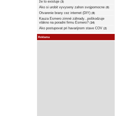
že to existuje
(
3
)
Ako si urobit vyvyseny zahon svojpomocne
(
0
)
Otvarenie brany cez internet (DIY)
(
8
)
Kauza Esmero zimné záhrady...poškodzuje
vlákno na poradni firmu Esmero?
(
14
)
Ako postupovat pri havarijnom stave COV
(
2
)
Reklama