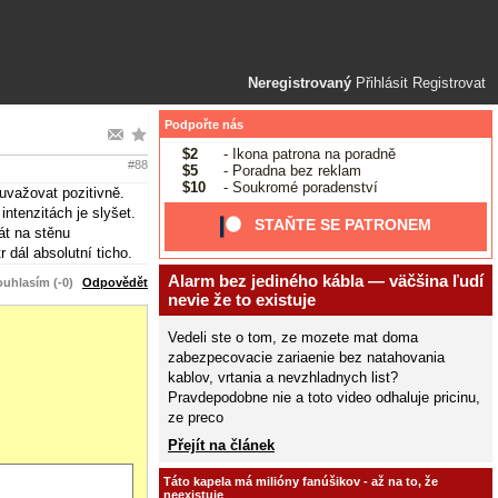
Neregistrovaný
Přihlásit
Registrovat
Podpořte nás
$2
- Ikona patrona na poradně
#88
$5
- Poradna bez reklam
$10
- Soukromé poradenství
 uvažovat pozitivně.
ntenzitách je slyšet.
STAŇTE SE PATRONEM
át na stěnu
 dál absolutní ticho.
Alarm bez jediného kábla — väčšina ľudí
uhlasím (-0)
Odpovědět
nevie že to existuje
Vedeli ste o tom, ze mozete mat doma
zabezpecovacie zariaenie bez natahovania
kablov, vrtania a nevzhladnych list?
Pravdepodobne nie a toto video odhaluje pricinu,
ze preco
Přejít na článek
Táto kapela má milióny fanúšikov - až na to, že
neexistuje