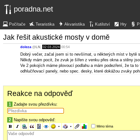
poradna.net
Počítače
Teraristika
Akvaristika
Kutilství
Hry
P
Jak řešit akustické mosty v domě
doleza
@
LN
,
02.03.2024
00:54
Dobrý večer, začal jsem si to nevšímat, u některých míst v bytě s
Někdy mám pocit, že zvuk je šířen z venku přes okna a stěny jsou
Ve 2 pokojích máme plovoucí podlahu a mám podezření, že ta to v
odhlučňovací panely, nebo spec. desky, které dokážou zvuky pohlc
Reakce na odpověď
1
Zadajte svou přezdívku:
2
Napište svou odpověď:
Mimo téma