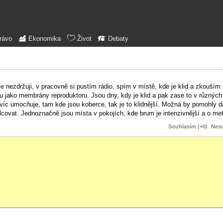
rávo
Ekonomika
Život
Debaty
e nezdržuji, v pracovně si pustím rádio, spím v místě, kde je klid a zkouším
 jako membrány reproduktoru. Jsou dny, kdy je klid a pak zase to v různých i
íc umocňuje, tam kde jsou koberce, tak je to klidnější. Možná by pomohly d
ovat. Jednoznačně jsou místa v pokojích, kde brum je intenzivnější a o metr
Souhlasím (+0)
Neso