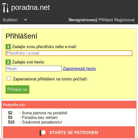
poradna.net
Neregistrovaný
Přihlásit
Registrovat
Přihlášení
1
Zadajte svou přezdívku nebo e-mail:
2
Zadajte své heslo:
Zapomenuté heslo
Zapamatovat přihlášení na tomto počítači
Podpořte nás
$2
- Ikona patrona na poradně
$5
- Poradna bez reklam
$10
- Soukromé poradenství
STAŇTE SE PATRONEM