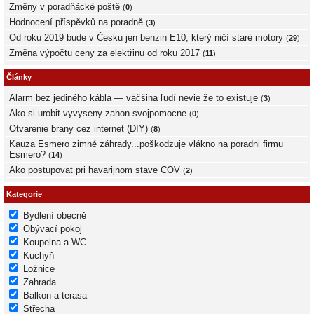
Změny v poradňácké poště
(
0
)
Hodnocení příspěvků na poradně
(
3
)
Od roku 2019 bude v Česku jen benzin E10, který ničí staré motory
(
29
)
Změna výpočtu ceny za elektřinu od roku 2017
(
11
)
Články
Alarm bez jediného kábla — väčšina ľudí nevie že to existuje
(
3
)
Ako si urobit vyvyseny zahon svojpomocne
(
0
)
Otvarenie brany cez internet (DIY)
(
8
)
Kauza Esmero zimné záhrady...poškodzuje vlákno na poradni firmu
Esmero?
(
14
)
Ako postupovat pri havarijnom stave COV
(
2
)
Kategorie
Bydlení obecně
Obývací pokoj
Koupelna a WC
Kuchyň
Ložnice
Zahrada
Balkon a terasa
Střecha