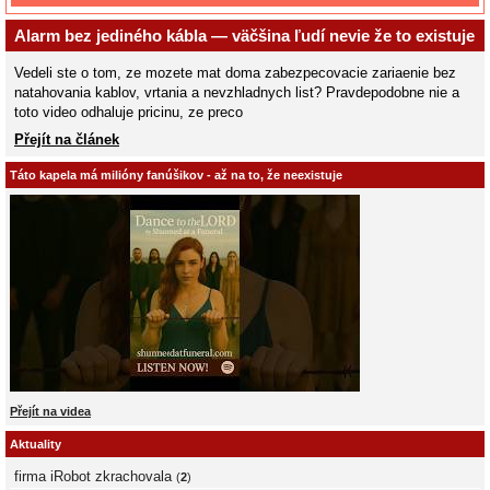
Alarm bez jediného kábla — väčšina ľudí nevie že to existuje
Vedeli ste o tom, ze mozete mat doma zabezpecovacie zariaenie bez
natahovania kablov, vrtania a nevzhladnych list? Pravdepodobne nie a
toto video odhaluje pricinu, ze preco
Přejít na článek
Táto kapela má milióny fanúšikov - až na to, že neexistuje
Přejít na videa
Aktuality
firma iRobot zkrachovala
(
2
)