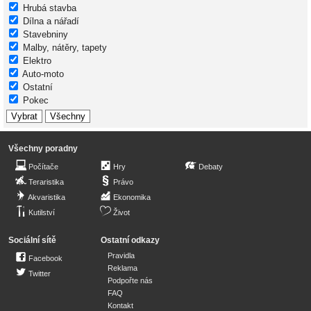
Hrubá stavba
Dílna a nářadí
Stavebniny
Malby, nátěry, tapety
Elektro
Auto-moto
Ostatní
Pokec
Všechny poradny
Počítače
Hry
Debaty
Teraristika
Právo
Akvaristika
Ekonomika
Kutilství
Život
Sociální sítě
Ostatní odkazy
Pravidla
Facebook
Reklama
Twitter
Podpořte nás
FAQ
Kontakt