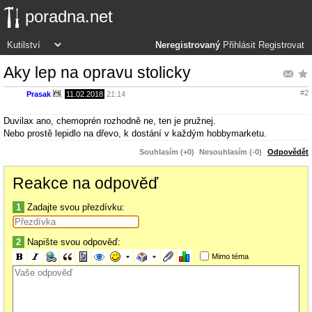
poradna.net
Neregistrovaný
Přihlásit
Registrovat
Aky lep na opravu stolicky
#2
Prasak
,
11.02.2018
21:14
Duvilax ano, chemoprén rozhodně ne, ten je pružnej.
Nebo prostě lepidlo na dřevo, k dostání v každým hobbymarketu.
Souhlasím (+0)
Nesouhlasím (-0)
Odpovědět
Reakce na odpověď
1
Zadajte svou přezdívku:
2
Napište svou odpověď:
Mimo téma