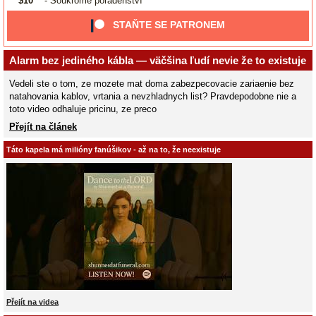
$10
- Soukromé poradenství
STAŇTE SE PATRONEM
Alarm bez jediného kábla — väčšina ľudí nevie že to existuje
Vedeli ste o tom, ze mozete mat doma zabezpecovacie zariaenie bez
natahovania kablov, vrtania a nevzhladnych list? Pravdepodobne nie a
toto video odhaluje pricinu, ze preco
Přejít na článek
Táto kapela má milióny fanúšikov - až na to, že neexistuje
Přejít na videa