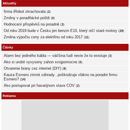
Aktuality
firma iRobot zkrachovala
(
2
)
Změny v poradňácké poště
(
0
)
Hodnocení příspěvků na poradně
(
3
)
Od roku 2019 bude v Česku jen benzin E10, který ničí staré motory
(
29
)
Změna výpočtu ceny za elektřinu od roku 2017
(
11
)
Články
Alarm bez jediného kábla — väčšina ľudí nevie že to existuje
(
3
)
Ako si urobit vyvyseny zahon svojpomocne
(
0
)
Otvarenie brany cez internet (DIY)
(
8
)
Kauza Esmero zimné záhrady...poškodzuje vlákno na poradni firmu
Esmero?
(
14
)
Ako postupovat pri havarijnom stave COV
(
2
)
Reklama