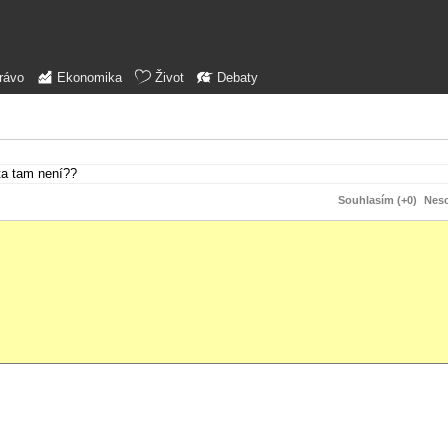
rávo
Ekonomika
Život
Debaty
ta tam není??
Souhlasím (+0)
Neso