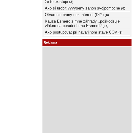
že to existuje
(
3
)
Ako si urobit vyvyseny zahon svojpomocne
(
0
)
Otvarenie brany cez internet (DIY)
(
8
)
Kauza Esmero zimné záhrady...poškodzuje
vlákno na poradni firmu Esmero?
(
14
)
Ako postupovat pri havarijnom stave COV
(
2
)
Reklama