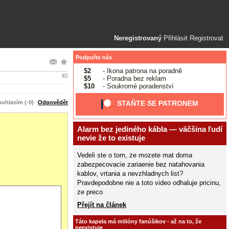
Neregistrovaný
Přihlásit
Registrovat
Podpořte nás
$2
- Ikona patrona na poradně
#2
$5
- Poradna bez reklam
$10
- Soukromé poradenství
uhlasím (-0)
Odpovědět
STAŇTE SE PATRONEM
Alarm bez jediného kábla — väčšina ľudí
nevie že to existuje
Vedeli ste o tom, ze mozete mat doma
zabezpecovacie zariaenie bez natahovania
kablov, vrtania a nevzhladnych list?
Pravdepodobne nie a toto video odhaluje pricinu,
ze preco
Přejít na článek
Táto kapela má milióny fanúšikov - až na to, že
neexistuje