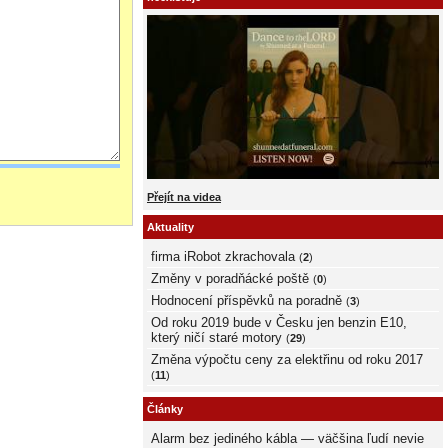
Přejít na videa
Aktuality
firma iRobot zkrachovala
(
2
)
Změny v poradňácké poště
(
0
)
Hodnocení příspěvků na poradně
(
3
)
Od roku 2019 bude v Česku jen benzin E10,
který ničí staré motory
(
29
)
Změna výpočtu ceny za elektřinu od roku 2017
(
11
)
Články
Alarm bez jediného kábla — väčšina ľudí nevie