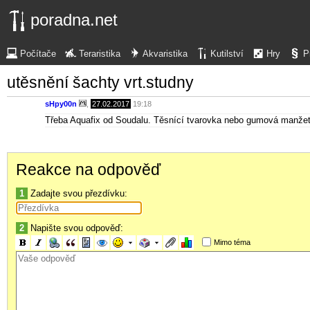
poradna.net
Počítače
Teraristika
Akvaristika
Kutilství
Hry
P
utěsnění šachty vrt.studny
sHpy00n
,
27.02.2017
19:18
Třeba Aquafix od Soudalu. Těsnící tvarovka nebo gumová manže
Reakce na odpověď
1
Zadajte svou přezdívku:
2
Napište svou odpověď:
Mimo téma