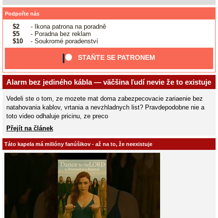
Podpořte nás
$2
- Ikona patrona na poradně
$5
- Poradna bez reklam
$10
- Soukromé poradenství
STAŇTE SE PATRONEM
Alarm bez jediného kábla — väčšina ľudí nevie že to existuje
Vedeli ste o tom, ze mozete mat doma zabezpecovacie zariaenie bez
natahovania kablov, vrtania a nevzhladnych list? Pravdepodobne nie a
toto video odhaluje pricinu, ze preco
Přejít na článek
Táto kapela má milióny fanúšikov - až na to, že neexistuje