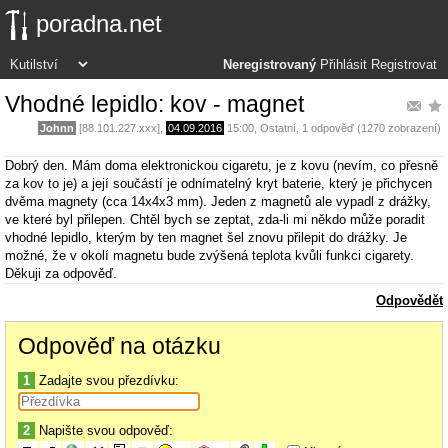
poradna.net
Neregistrovaný
Přihlásit
Registrovat
Vhodné lepidlo: kov - magnet
Johnn
[88.101.227.xxx],
04.09.2016
15:00
,
Ostatní
, 1 odpověď (1270 zobrazení)
Dobrý den. Mám doma elektronickou cigaretu, je z kovu (nevím, co přesně
za kov to je) a její součástí je odnímatelný kryt baterie, který je přichycen
dvěma magnety (cca 14x4x3 mm). Jeden z magnetů ale vypadl z drážky,
ve které byl přilepen. Chtěl bych se zeptat, zda-li mi někdo může poradit
vhodné lepidlo, kterým by ten magnet šel znovu přilepit do drážky. Je
možné, že v okolí magnetu bude zvýšená teplota kvůli funkci cigarety.
Děkuji za odpověď.
Odpovědět
Odpověď na otázku
1
Zadajte svou přezdívku:
2
Napište svou odpověď: