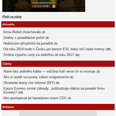
Přejít na videa
Aktuality
firma iRobot zkrachovala
(
2
)
Změny v poradňácké poště
(
0
)
Hodnocení příspěvků na poradně
(
3
)
Od roku 2019 bude v Česku jen benzin E10, který ničí staré motory
(
29
)
Změna výpočtu ceny za elektřinu od roku 2017
(
11
)
Články
Alarm bez jediného kábla — väčšina ľudí nevie že to existuje
(
3
)
Ako si urobit vyvyseny zahon svojpomocne
(
0
)
Otvarenie brany cez internet (DIY)
(
8
)
Kauza Esmero zimné záhrady...poškodzuje vlákno na poradni firmu
Esmero?
(
14
)
Ako postupovat pri havarijnom stave COV
(
2
)
Reklama