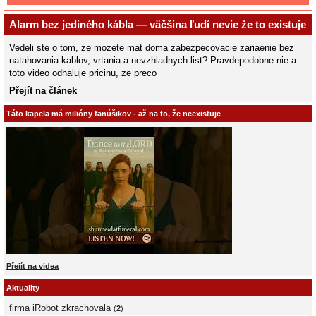
Alarm bez jediného kábla — väčšina ľudí nevie že to existuje
Vedeli ste o tom, ze mozete mat doma zabezpecovacie zariaenie bez
natahovania kablov, vrtania a nevzhladnych list? Pravdepodobne nie a
toto video odhaluje pricinu, ze preco
Přejít na článek
Táto kapela má milióny fanúšikov - až na to, že neexistuje
Přejít na videa
Aktuality
firma iRobot zkrachovala
(
2
)