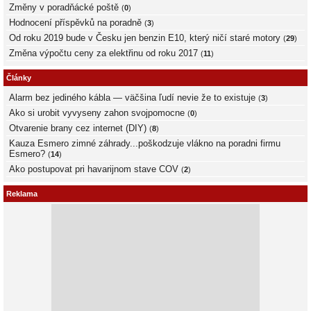
Změny v poradňácké poště
(
0
)
Hodnocení příspěvků na poradně
(
3
)
Od roku 2019 bude v Česku jen benzin E10, který ničí staré motory
(
29
)
Změna výpočtu ceny za elektřinu od roku 2017
(
11
)
Články
Alarm bez jediného kábla — väčšina ľudí nevie že to existuje
(
3
)
Ako si urobit vyvyseny zahon svojpomocne
(
0
)
Otvarenie brany cez internet (DIY)
(
8
)
Kauza Esmero zimné záhrady...poškodzuje vlákno na poradni firmu
Esmero?
(
14
)
Ako postupovat pri havarijnom stave COV
(
2
)
Reklama