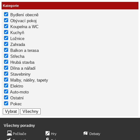
Kategorie
Bydlení obecně
Obývací pokoj
Koupelna a WC
Kuchyň
Ložnice
Zahrada
Balkon a terasa
Střecha
Hrubá stavba
Dílna a nářadí
Stavebniny
Malby, nátěry, tapety
Elektro
Auto-moto
Ostatní
Pokec
Všechny poradny
Počítače
Hry
Debaty