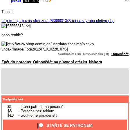
#3
jirka44
,
18.11.2015
10:33
Tenhle:
http://stroje.bazos.sk/inzerat/53666313/Stroj-na-v yrobu-pletiva.php
nebo tenhle?
Souhlasím (+0)
Nesouhlasím (-0)
Odpovědět
Zpět do poradny
Odpovědět na původní otázku
Nahoru
Podpořte nás
$2
- Ikona patrona na poradně
$5
- Poradna bez reklam
$10
- Soukromé poradenství
STAŇTE SE PATRONEM