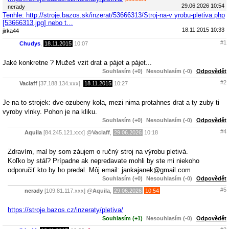
29.06.2026 10:54
nerady
Tenhle: http://stroje.bazos.sk/inzerat/53666313/Stroj-na-v yrobu-pletiva.php
[53666313.jpg] nebo t…
18.11.2015 10:33
jirka44
#1
Chudys
,
18.11.2015
10:07
Jaké konkretne ? Mužeš vzit drat a pájet a pájet...
Souhlasím (+0)
Nesouhlasím (-0)
Odpovědět
#2
Vaclaff
[37.188.134.xxx],
18.11.2015
10:27
Je na to strojek: dve ozubeny kola, mezi nima protahnes drat a ty zuby ti
vyroby vlnky. Pohon je na kliku.
Souhlasím (+0)
Nesouhlasím (-0)
Odpovědět
#4
Aquila
[84.245.121.xxx]
@
Vaclaff
,
29.06.2026
10:18
Zdravím, mal by som záujem o ručný stroj na výrobu pletivá.
Koľko by stál? Prípadne ak nepredavate mohli by ste mi niekoho
odporučiť kto by ho predal. Môj email: jankajanek@gmail.com
Souhlasím (+0)
Nesouhlasím (-0)
Odpovědět
#5
nerady
[109.81.117.xxx]
@
Aquila
,
29.06.2026
10:54
https://stroje.bazos.cz/inzeraty/pletiva/
Souhlasím (+1)
Nesouhlasím (-0)
Odpovědět