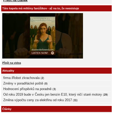
Přejít na článek
Táto kapela má milióny fanúšikov - až na to, že neexistuje
Přejít na videa
Aktuality
firma iRobot zkrachovala
(
2
)
Změny v poradňácké poště
(
0
)
Hodnocení příspěvků na poradně
(
3
)
Od roku 2019 bude v Česku jen benzin E10, který ničí staré motory
(
29
)
Změna výpočtu ceny za elektřinu od roku 2017
(
11
)
Články