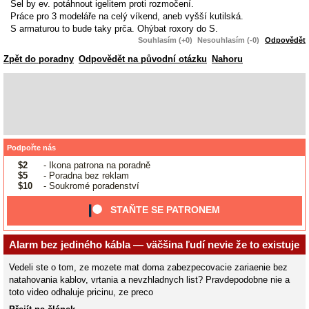
Šel by ev. potáhnout igelitem proti rozmočení.
Práce pro 3 modeláře na celý víkend, aneb vyšší kutilská.
S armaturou to bude taky prča. Ohýbat roxory do S.
Souhlasím (+0)
Nesouhlasím (-0)
Odpovědět
Zpět do poradny
Odpovědět na původní otázku
Nahoru
Podpořte nás
$2
- Ikona patrona na poradně
$5
- Poradna bez reklam
$10
- Soukromé poradenství
STAŇTE SE PATRONEM
Alarm bez jediného kábla — väčšina ľudí nevie že to existuje
Vedeli ste o tom, ze mozete mat doma zabezpecovacie zariaenie bez
natahovania kablov, vrtania a nevzhladnych list? Pravdepodobne nie a
toto video odhaluje pricinu, ze preco