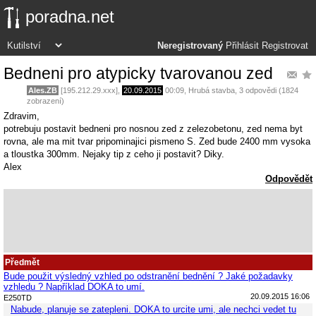
poradna.net
Neregistrovaný
Přihlásit
Registrovat
Bedneni pro atypicky tvarovanou zed
Ales.ZB
[195.212.29.xxx],
20.09.2015
00:09
,
Hrubá stavba
, 3 odpovědi (1824
zobrazení)
Zdravim,
potrebuju postavit bedneni pro nosnou zed z zelezobetonu, zed nema byt
rovna, ale ma mit tvar pripominajici pismeno S. Zed bude 2400 mm vysoka
a tloustka 300mm. Nejaky tip z ceho ji postavit? Diky.
Alex
Odpovědět
Předmět
Bude použit výsledný vzhled po odstranění bednění ? Jaké požadavky
vzhledu ? Například DOKA to umí.
20.09.2015 16:06
E250TD
Nabude, planuje se zatepleni. DOKA to urcite umi, ale nechci vedet tu