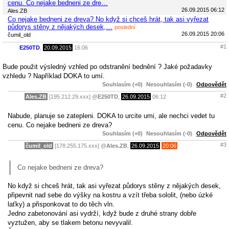
cenu. Co nejake bedneni ze dre…
26.09.2015 06:12
Ales.ZB
Co nejake bedneni ze dreva? No když si chceš hrát, tak asi vyřezat
půdorys stěny z nějakých desek,…
poslední
26.09.2015 20:06
čumil_old
#1
E250TD
,
20.09.2015
16:06
Bude použit výsledný vzhled po odstranění bednění ? Jaké požadavky
vzhledu ? Například DOKA to umí.
Souhlasím (+0)
Nesouhlasím (-0)
Odpovědět
#2
Ales.ZB
[195.212.29.xxx]
@
E250TD
,
26.09.2015
06:12
Nabude, planuje se zatepleni. DOKA to urcite umi, ale nechci vedet tu
cenu. Co nejake bedneni ze dreva?
Souhlasím (+0)
Nesouhlasím (-0)
Odpovědět
#3
čumil_old
[178.255.175.xxx]
@
Ales.ZB
,
26.09.2015
20:06
Co nejake bedneni ze dreva?
No když si chceš hrát, tak asi vyřezat půdorys stěny z nějakých desek,
připevnit nad sebe do výšky na kostru a vzít třeba sololit, (nebo úzké
laťky) a přisponkovat to do těch vln.
Jedno zabetonování asi vydrží, když bude z druhé strany dobře
vyztužen, aby se tlakem betonu nevyvalil.