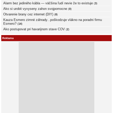
Alarm bez jediného kábla — väčšina ľudí nevie že to existuje
(
3
)
Ako si urobit vyvyseny zahon svojpomocne
(
0
)
Otvarenie brany cez internet (DIY)
(
8
)
Kauza Esmero zimné záhrady...poškodzuje vlákno na poradni firmu
Esmero?
(
14
)
Ako postupovat pri havarijnom stave COV
(
2
)
Reklama