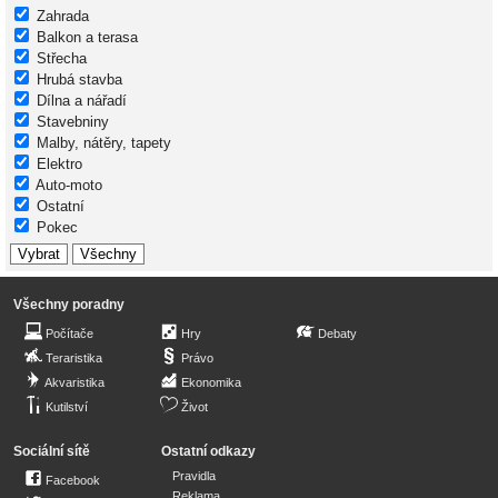
Zahrada
Balkon a terasa
Střecha
Hrubá stavba
Dílna a nářadí
Stavebniny
Malby, nátěry, tapety
Elektro
Auto-moto
Ostatní
Pokec
Všechny poradny
Počítače
Hry
Debaty
Teraristika
Právo
Akvaristika
Ekonomika
Kutilství
Život
Sociální sítě
Ostatní odkazy
Pravidla
Facebook
Reklama