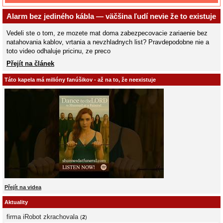
Alarm bez jediného kábla — väčšina ľudí nevie že to existuje
Vedeli ste o tom, ze mozete mat doma zabezpecovacie zariaenie bez
natahovania kablov, vrtania a nevzhladnych list? Pravdepodobne nie a
toto video odhaluje pricinu, ze preco
Přejít na článek
Táto kapela má milióny fanúšikov - až na to, že neexistuje
Přejít na videa
Aktuality
firma iRobot zkrachovala
(
2
)