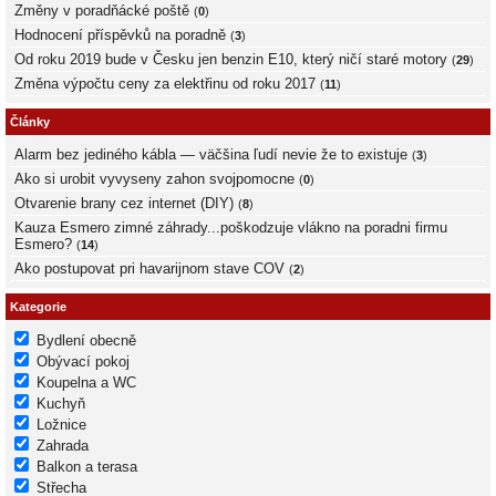
Změny v poradňácké poště
(
0
)
Hodnocení příspěvků na poradně
(
3
)
Od roku 2019 bude v Česku jen benzin E10, který ničí staré motory
(
29
)
Změna výpočtu ceny za elektřinu od roku 2017
(
11
)
Články
Alarm bez jediného kábla — väčšina ľudí nevie že to existuje
(
3
)
Ako si urobit vyvyseny zahon svojpomocne
(
0
)
Otvarenie brany cez internet (DIY)
(
8
)
Kauza Esmero zimné záhrady...poškodzuje vlákno na poradni firmu
Esmero?
(
14
)
Ako postupovat pri havarijnom stave COV
(
2
)
Kategorie
Bydlení obecně
Obývací pokoj
Koupelna a WC
Kuchyň
Ložnice
Zahrada
Balkon a terasa
Střecha