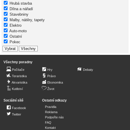
Hrubá stavba
Dílna a nářadí
Stavebniny
Malby, nátěry, tapety
Elektro
Auto-moto
Ostatní
Pokec
Všechny poradny
Počítače
Hry
Debaty
Teraristika
Právo
Akvaristika
Ekonomika
Kutilství
Život
Sociální sítě
Ostatní odkazy
Pravidla
Facebook
Reklama
Twitter
Podpořte nás
FAQ
Kontakt