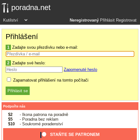
poradna.net
Neregistrovaný
Přihlásit
Registrovat
Přihlášení
1
Zadajte svou přezdívku nebo e-mail:
2
Zadajte své heslo:
Zapomenuté heslo
Zapamatovat přihlášení na tomto počítači
Podpořte nás
$2
- Ikona patrona na poradně
$5
- Poradna bez reklam
$10
- Soukromé poradenství
STAŇTE SE PATRONEM