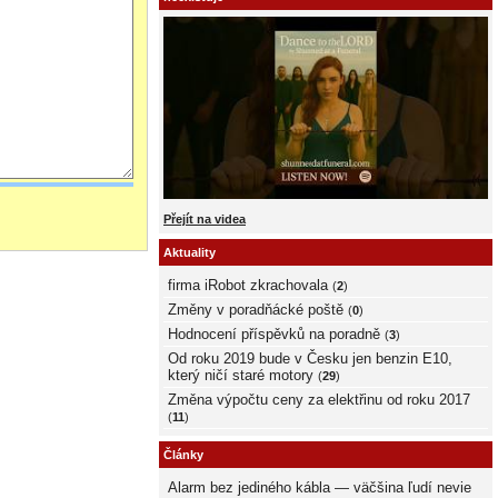
Přejít na videa
Aktuality
firma iRobot zkrachovala
(
2
)
Změny v poradňácké poště
(
0
)
Hodnocení příspěvků na poradně
(
3
)
Od roku 2019 bude v Česku jen benzin E10,
který ničí staré motory
(
29
)
Změna výpočtu ceny za elektřinu od roku 2017
(
11
)
Články
Alarm bez jediného kábla — väčšina ľudí nevie