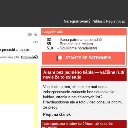
Neregistrovaný
Přihlásit
Registrovat
Podpořte nás
$2
- Ikona patrona na poradně
#12
$5
- Poradna bez reklam
$10
- Soukromé poradenství
procistit a uvidim.
uhlasím (-0)
Odpovědět
STAŇTE SE PATRONEM
Alarm bez jediného kábla — väčšina ľudí
nevie že to existuje
Vedeli ste o tom, ze mozete mat doma
zabezpecovacie zariaenie bez natahovania
kablov, vrtania a nevzhladnych list?
Pravdepodobne nie a toto video odhaluje pricinu,
ze preco
Přejít na článek
Táto kapela má milióny fanúšikov - až na to, že
neexistuje