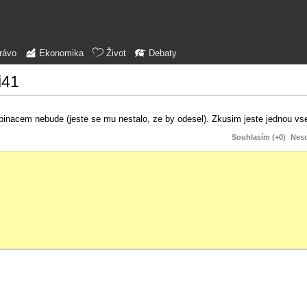
rávo
Ekonomika
Život
Debaty
i41
pinacem nebude (jeste se mu nestalo, ze by odesel). Zkusim jeste jednou vse 
Souhlasím (+0)
Neso