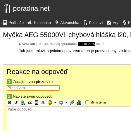
poradna.net
Počítače
Teraristika
Akvaristika
Kutilství
Hry
P
Myčka AEG 55000Vi, chybová hláška i20, 
OSVALDIK
[109.164.75.xxx]
@
Standa5
,
10.10.2015
08:27
Tak jsem mluvil s jednim opravarem a ten je presvedceny, ze to s
Reakce na odpověď
1
Zadajte svou přezdívku:
2
Napište svou odpověď:
Mimo téma