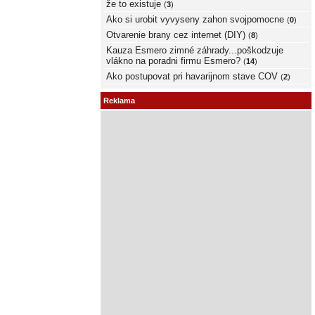
že to existuje
(
3
)
Ako si urobit vyvyseny zahon svojpomocne
(
0
)
Otvarenie brany cez internet (DIY)
(
8
)
Kauza Esmero zimné záhrady...poškodzuje
vlákno na poradni firmu Esmero?
(
14
)
Ako postupovat pri havarijnom stave COV
(
2
)
Reklama