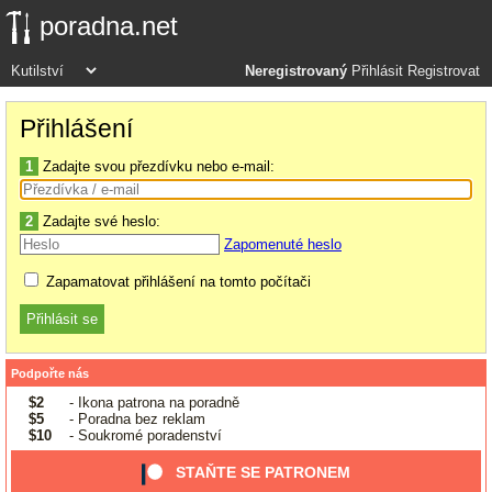
poradna.net
Neregistrovaný
Přihlásit
Registrovat
Přihlášení
1
Zadajte svou přezdívku nebo e-mail:
2
Zadajte své heslo:
Zapomenuté heslo
Zapamatovat přihlášení na tomto počítači
Podpořte nás
$2
- Ikona patrona na poradně
$5
- Poradna bez reklam
$10
- Soukromé poradenství
STAŇTE SE PATRONEM