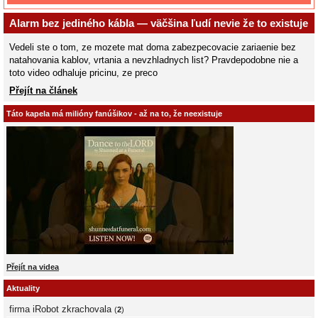
Alarm bez jediného kábla — väčšina ľudí nevie že to existuje
Vedeli ste o tom, ze mozete mat doma zabezpecovacie zariaenie bez
natahovania kablov, vrtania a nevzhladnych list? Pravdepodobne nie a
toto video odhaluje pricinu, ze preco
Přejít na článek
Táto kapela má milióny fanúšikov - až na to, že neexistuje
Přejít na videa
Aktuality
firma iRobot zkrachovala
(
2
)