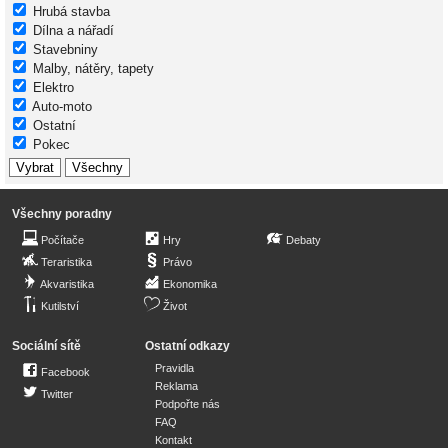
Hrubá stavba
Dílna a nářadí
Stavebniny
Malby, nátěry, tapety
Elektro
Auto-moto
Ostatní
Pokec
Všechny poradny
Počítače
Hry
Debaty
Teraristika
Právo
Akvaristika
Ekonomika
Kutilství
Život
Sociální sítě
Ostatní odkazy
Pravidla
Facebook
Reklama
Twitter
Podpořte nás
FAQ
Kontakt