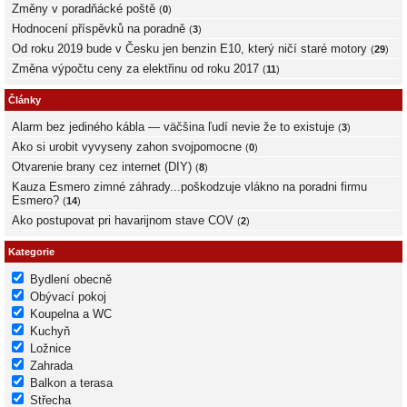
Změny v poradňácké poště
(
0
)
Hodnocení příspěvků na poradně
(
3
)
Od roku 2019 bude v Česku jen benzin E10, který ničí staré motory
(
29
)
Změna výpočtu ceny za elektřinu od roku 2017
(
11
)
Články
Alarm bez jediného kábla — väčšina ľudí nevie že to existuje
(
3
)
Ako si urobit vyvyseny zahon svojpomocne
(
0
)
Otvarenie brany cez internet (DIY)
(
8
)
Kauza Esmero zimné záhrady...poškodzuje vlákno na poradni firmu
Esmero?
(
14
)
Ako postupovat pri havarijnom stave COV
(
2
)
Kategorie
Bydlení obecně
Obývací pokoj
Koupelna a WC
Kuchyň
Ložnice
Zahrada
Balkon a terasa
Střecha