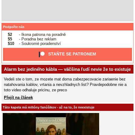
Podpořte nás
$2
- Ikona patrona na poradně
$5
- Poradna bez reklam
$10
- Soukromé poradenství
STAŇTE SE PATRONEM
Alarm bez jediného kábla — väčšina ľudí nevie že to existuje
Vedeli ste o tom, ze mozete mat doma zabezpecovacie zariaenie bez
natahovania kablov, vrtania a nevzhladnych list? Pravdepodobne nie a
toto video odhaluje pricinu, ze preco
Přejít na článek
Táto kapela má milióny fanúšikov - až na to, že neexistuje