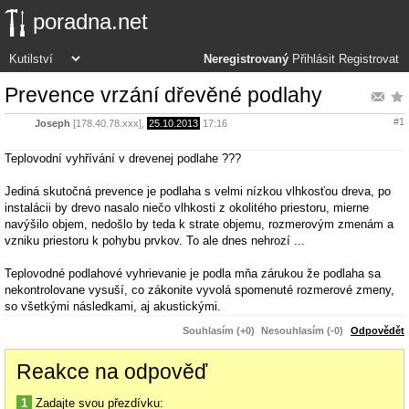
poradna.net
Neregistrovaný
Přihlásit
Registrovat
Prevence vrzání dřevěné podlahy
#1
Joseph
[178.40.78.xxx],
25.10.2013
17:16
Teplovodní vyhřívání v drevenej podlahe ???
Jediná skutočná prevence je podlaha s velmi nízkou vlhkosťou dreva, po
instalácii by drevo nasalo niečo vlhkosti z okolitého priestoru, mierne
navýšilo objem, nedošlo by teda k strate objemu, rozmerovým zmenám a
vzniku priestoru k pohybu prvkov. To ale dnes nehrozí ...
Teplovodné podlahové vyhrievanie je podla mňa zárukou že podlaha sa
nekontrolovane vysuší, co zákonite vyvolá spomenuté rozmerové zmeny,
so všetkými následkami, aj akustickými.
Souhlasím (+0)
Nesouhlasím (-0)
Odpovědět
Reakce na odpověď
1
Zadajte svou přezdívku: