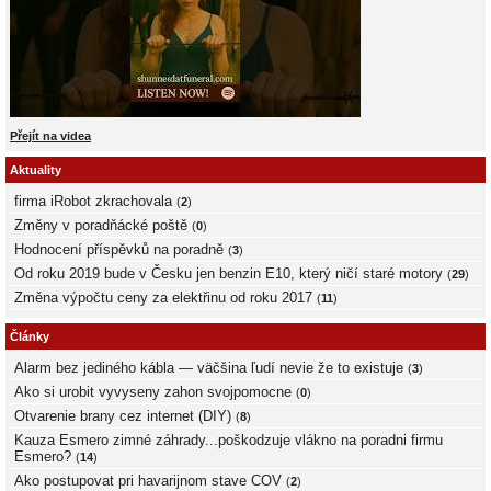
Přejít na videa
Aktuality
firma iRobot zkrachovala
(
2
)
Změny v poradňácké poště
(
0
)
Hodnocení příspěvků na poradně
(
3
)
Od roku 2019 bude v Česku jen benzin E10, který ničí staré motory
(
29
)
Změna výpočtu ceny za elektřinu od roku 2017
(
11
)
Články
Alarm bez jediného kábla — väčšina ľudí nevie že to existuje
(
3
)
Ako si urobit vyvyseny zahon svojpomocne
(
0
)
Otvarenie brany cez internet (DIY)
(
8
)
Kauza Esmero zimné záhrady...poškodzuje vlákno na poradni firmu
Esmero?
(
14
)
Ako postupovat pri havarijnom stave COV
(
2
)