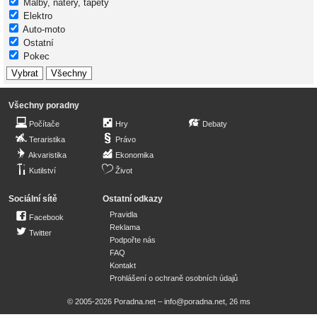
Malby, nátěry, tapety
Elektro
Auto-moto
Ostatní
Pokec
Všechny poradny
Počítače
Hry
Debaty
Teraristika
Právo
Akvaristika
Ekonomika
Kutilství
Život
Sociální sítě
Ostatní odkazy
Pravidla
Facebook
Reklama
Twitter
Podpořte nás
FAQ
Kontakt
Prohlášení o ochraně osobních údajů
© 2005-2026 Poradna.net –
info@poradna.net
,
26 ms