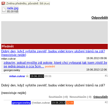
Změna předmětu, původně: štít
(Kurt)
rada.jpg
85.09 KiB
Odpovědět
Předmět
Dobrý den, když vyfotíte zevnitř, budou videt krovy uložení trámů na zdi?
(neexistuje nejde)
19.06.2013 09:06
milan.cukrar
zdravím, pokud myslíte zdi pokoje ,které chci vybourat,tak jsem zjistil že
se jedná pouze o cca 5cm…
poslední
19.06.2013 12:06
georgecowley
#1
milan.cukrar
,
19.06.2013
09:06
Dobrý den, když vyfotíte zevnitř, budou videt krovy uložení trámů na zdi?
(neexistuje nejde)
Souhlasím (+0)
Nesouhlasím (-0)
Odpovědět
#2
georgecowley
@
milan.cukrar
,
19.06.2013
12:06