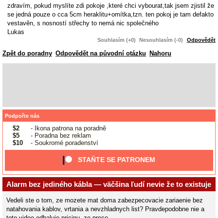
zdravím, pokud myslíte zdi pokoje ,které chci vybourat,tak jsem zjistil že
se jedná pouze o cca 5cm heraklitu+omítka,tzn. ten pokoj je tam defakto
vestavěn, s nosností střechy to nemá nic společného
Lukas
Souhlasím (+0)
Nesouhlasím (-0)
Odpovědět
Zpět do poradny
Odpovědět na původní otázku
Nahoru
Podpořte nás
$2
- Ikona patrona na poradně
$5
- Poradna bez reklam
$10
- Soukromé poradenství
STAŇTE SE PATRONEM
Alarm bez jediného kábla — väčšina ľudí nevie že to existuje
Vedeli ste o tom, ze mozete mat doma zabezpecovacie zariaenie bez
natahovania kablov, vrtania a nevzhladnych list? Pravdepodobne nie a
toto video odhaluje pricinu, ze preco