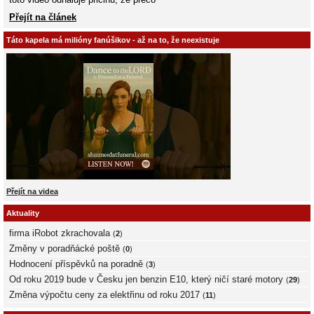
Přejít na článek
Táto kapela má milióny fanúšikov - až na to, že neexistuje
Přejít na videa
Aktuality
firma iRobot zkrachovala
(
2
)
Změny v poradňácké poště
(
0
)
Hodnocení příspěvků na poradně
(
3
)
Od roku 2019 bude v Česku jen benzin E10, který ničí staré motory
(
29
)
Změna výpočtu ceny za elektřinu od roku 2017
(
11
)