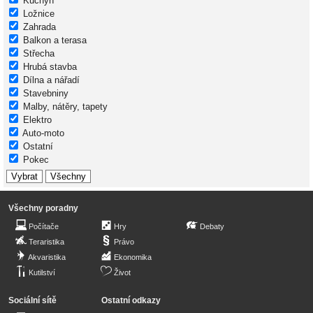
Kuchyň
Ložnice
Zahrada
Balkon a terasa
Střecha
Hrubá stavba
Dílna a nářadí
Stavebniny
Malby, nátěry, tapety
Elektro
Auto-moto
Ostatní
Pokec
Všechny poradny
Počítače
Hry
Debaty
Teraristika
Právo
Akvaristika
Ekonomika
Kutilství
Život
Sociální sítě
Ostatní odkazy