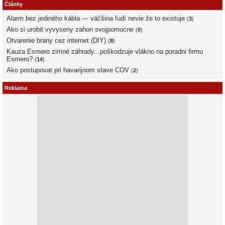
Články
Alarm bez jediného kábla — väčšina ľudí nevie že to existuje
(
3
)
Ako si urobit vyvyseny zahon svojpomocne
(
0
)
Otvarenie brany cez internet (DIY)
(
8
)
Kauza Esmero zimné záhrady...poškodzuje vlákno na poradni firmu
Esmero?
(
14
)
Ako postupovat pri havarijnom stave COV
(
2
)
Reklama