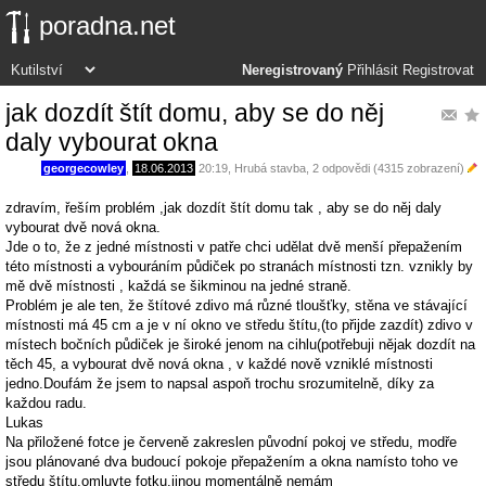
poradna.net
Neregistrovaný
Přihlásit
Registrovat
jak dozdít štít domu, aby se do něj
daly vybourat okna
georgecowley
,
18.06.2013
20:19
,
Hrubá stavba
, 2 odpovědi (4315 zobrazení)
zdravím, řeším problém ,jak dozdít štít domu tak , aby se do něj daly
vybourat dvě nová okna.
Jde o to, že z jedné místnosti v patře chci udělat dvě menší přepažením
této místnosti a vybouráním půdiček po stranách místnosti tzn. vznikly by
mě dvě místnosti , každá se šikminou na jedné straně.
Problém je ale ten, že štítové zdivo má různé tloušťky, stěna ve stávající
místnosti má 45 cm a je v ní okno ve středu štítu,(to přijde zazdít) zdivo v
místech bočních půdiček je široké jenom na cihlu(potřebuji nějak dozdít na
těch 45, a vybourat dvě nová okna , v každé nově vzniklé místnosti
jedno.Doufám že jsem to napsal aspoň trochu srozumitelně, díky za
každou radu.
Lukas
Na přiložené fotce je červeně zakreslen původní pokoj ve středu, modře
jsou plánované dva budoucí pokoje přepažením a okna namísto toho ve
středu štítu,omluvte fotku,jinou momentálně nemám