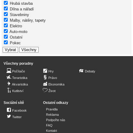
Hrubá stavba
Dílna a nářadí
Stavebniny
Malby, nátěry, tapety
Elektro
Auto-moto
Ostatní
Pokec
Všechny poradny
Počítače
Hry
Debaty
Teraristika
Právo
Akvaristika
Ekonomika
Kutilství
Život
Sociální sítě
Ostatní odkazy
Pravidla
Facebook
Reklama
Twitter
Podpořte nás
FAQ
Kontakt