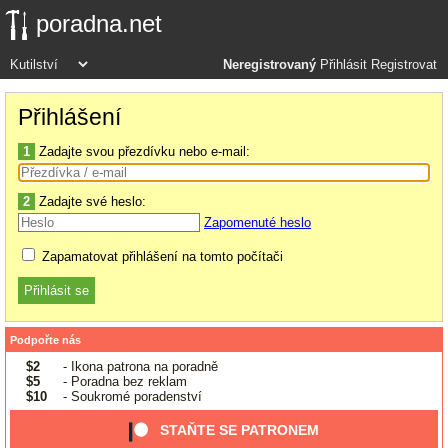
poradna.net
Neregistrovaný
Přihlásit
Registrovat
Přihlášení
1
Zadajte svou přezdívku nebo e-mail:
2
Zadajte své heslo:
Zapomenuté heslo
Zapamatovat přihlášení na tomto počítači
Podpořte nás
$2
- Ikona patrona na poradně
$5
- Poradna bez reklam
$10
- Soukromé poradenství
STAŇTE SE PATRONEM