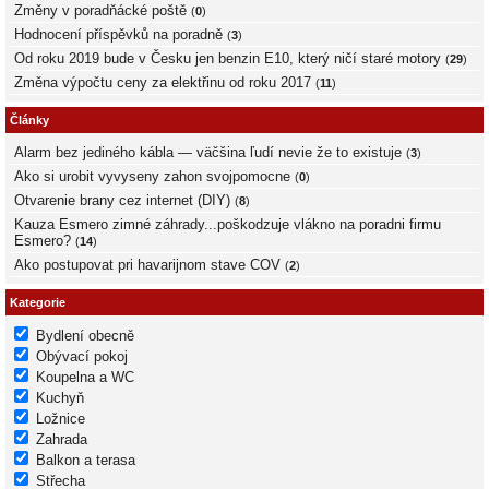
Změny v poradňácké poště
(
0
)
Hodnocení příspěvků na poradně
(
3
)
Od roku 2019 bude v Česku jen benzin E10, který ničí staré motory
(
29
)
Změna výpočtu ceny za elektřinu od roku 2017
(
11
)
Články
Alarm bez jediného kábla — väčšina ľudí nevie že to existuje
(
3
)
Ako si urobit vyvyseny zahon svojpomocne
(
0
)
Otvarenie brany cez internet (DIY)
(
8
)
Kauza Esmero zimné záhrady...poškodzuje vlákno na poradni firmu
Esmero?
(
14
)
Ako postupovat pri havarijnom stave COV
(
2
)
Kategorie
Bydlení obecně
Obývací pokoj
Koupelna a WC
Kuchyň
Ložnice
Zahrada
Balkon a terasa
Střecha