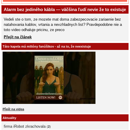
Alarm bez jediného kábla — väčšina ľudí nevie že to existuje
Vedeli ste o tom, ze mozete mat doma zabezpecovacie zariaenie bez
natahovania kablov, vrtania a nevzhladnych list? Pravdepodobne nie a
toto video odhaluje pricinu, ze preco
Přejít na článek
Táto kapela má milióny fanúšikov - až na to, že neexistuje
Přejít na videa
Aktuality
firma iRobot zkrachovala
(
2
)