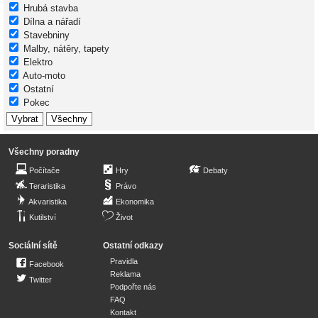
Hrubá stavba
Dílna a nářadí
Stavebniny
Malby, nátěry, tapety
Elektro
Auto-moto
Ostatní
Pokec
Všechny poradny
Počítače
Hry
Debaty
Teraristika
Právo
Akvaristika
Ekonomika
Kutilství
Život
Sociální sítě
Ostatní odkazy
Pravidla
Facebook
Reklama
Twitter
Podpořte nás
FAQ
Kontakt