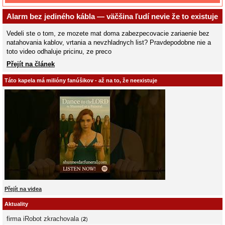
Alarm bez jediného kábla — väčšina ľudí nevie že to existuje
Vedeli ste o tom, ze mozete mat doma zabezpecovacie zariaenie bez
natahovania kablov, vrtania a nevzhladnych list? Pravdepodobne nie a
toto video odhaluje pricinu, ze preco
Přejít na článek
Táto kapela má milióny fanúšikov - až na to, že neexistuje
Přejít na videa
Aktuality
firma iRobot zkrachovala
(
2
)