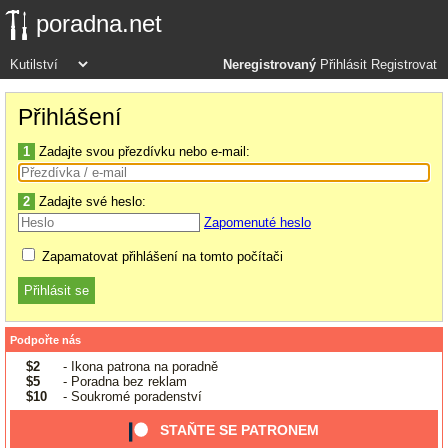
poradna.net
Neregistrovaný
Přihlásit
Registrovat
Přihlášení
1
Zadajte svou přezdívku nebo e-mail:
2
Zadajte své heslo:
Zapomenuté heslo
Zapamatovat přihlášení na tomto počítači
Podpořte nás
$2
- Ikona patrona na poradně
$5
- Poradna bez reklam
$10
- Soukromé poradenství
STAŇTE SE PATRONEM