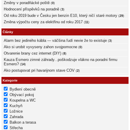
Změny v poradňácké poště
(
0
)
Hodnocení příspěvků na poradně
(
3
)
Od roku 2019 bude v Česku jen benzin E10, který ničí staré motory
(
29
)
Změna výpočtu ceny za elektřinu od roku 2017
(
11
)
Články
Alarm bez jediného kábla — väčšina ľudí nevie že to existuje
(
3
)
Ako si urobit vyvyseny zahon svojpomocne
(
0
)
Otvarenie brany cez internet (DIY)
(
8
)
Kauza Esmero zimné záhrady...poškodzuje vlákno na poradni firmu
Esmero?
(
14
)
Ako postupovat pri havarijnom stave COV
(
2
)
Kategorie
Bydlení obecně
Obývací pokoj
Koupelna a WC
Kuchyň
Ložnice
Zahrada
Balkon a terasa
Střecha