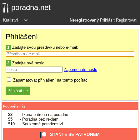
poradna.net
Neregistrovaný
Přihlásit
Registrovat
Přihlášení
1
Zadajte svou přezdívku nebo e-mail:
2
Zadajte své heslo:
Zapomenuté heslo
Zapamatovat přihlášení na tomto počítači
Podpořte nás
$2
- Ikona patrona na poradně
$5
- Poradna bez reklam
$10
- Soukromé poradenství
STAŇTE SE PATRONEM