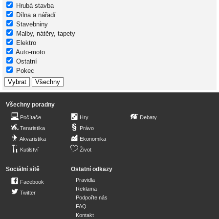
Hrubá stavba
Dílna a nářadí
Stavebniny
Malby, nátěry, tapety
Elektro
Auto-moto
Ostatní
Pokec
Všechny poradny
Počítače
Hry
Debaty
Teraristika
Právo
Akvaristika
Ekonomika
Kutilství
Život
Sociální sítě
Ostatní odkazy
Pravidla
Facebook
Reklama
Twitter
Podpořte nás
FAQ
Kontakt