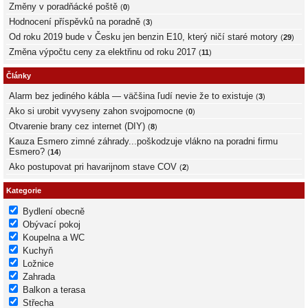
Změny v poradňácké poště
(
0
)
Hodnocení příspěvků na poradně
(
3
)
Od roku 2019 bude v Česku jen benzin E10, který ničí staré motory
(
29
)
Změna výpočtu ceny za elektřinu od roku 2017
(
11
)
Články
Alarm bez jediného kábla — väčšina ľudí nevie že to existuje
(
3
)
Ako si urobit vyvyseny zahon svojpomocne
(
0
)
Otvarenie brany cez internet (DIY)
(
8
)
Kauza Esmero zimné záhrady...poškodzuje vlákno na poradni firmu
Esmero?
(
14
)
Ako postupovat pri havarijnom stave COV
(
2
)
Kategorie
Bydlení obecně
Obývací pokoj
Koupelna a WC
Kuchyň
Ložnice
Zahrada
Balkon a terasa
Střecha