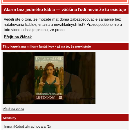
Alarm bez jediného kábla — väčšina ľudí nevie že to existuje
Vedeli ste o tom, ze mozete mat doma zabezpecovacie zariaenie bez
natahovania kablov, vrtania a nevzhladnych list? Pravdepodobne nie a
toto video odhaluje pricinu, ze preco
Přejít na článek
Táto kapela má milióny fanúšikov - až na to, že neexistuje
Přejít na videa
Aktuality
firma iRobot zkrachovala
(
2
)