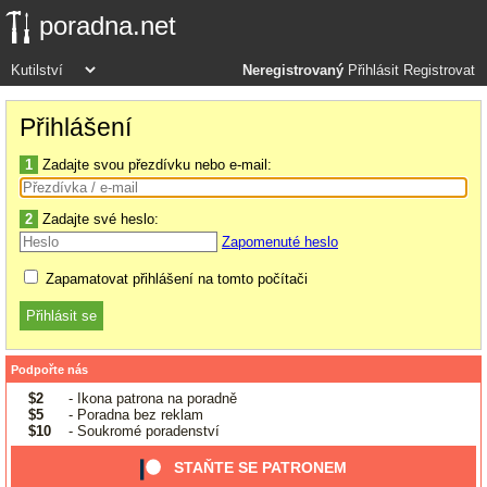
poradna.net
Neregistrovaný
Přihlásit
Registrovat
Přihlášení
1
Zadajte svou přezdívku nebo e-mail:
2
Zadajte své heslo:
Zapomenuté heslo
Zapamatovat přihlášení na tomto počítači
Podpořte nás
$2
- Ikona patrona na poradně
$5
- Poradna bez reklam
$10
- Soukromé poradenství
STAŇTE SE PATRONEM