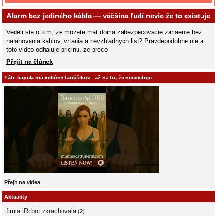
Alarm bez jediného kábla — väčšina ľudí nevie že to existuje
Vedeli ste o tom, ze mozete mat doma zabezpecovacie zariaenie bez
natahovania kablov, vrtania a nevzhladnych list? Pravdepodobne nie a
toto video odhaluje pricinu, ze preco
Přejít na článek
Táto kapela má milióny fanúšikov - až na to, že neexistuje
Přejít na videa
Aktuality
firma iRobot zkrachovala
(
2
)