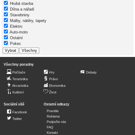
Hrubá stavba
Dílna a nářadí
Stavebniny
Malby, nátěry, tapety
Elektro
Auto-moto
Ostatní
Pokec
Všechny poradny
Počítače
Hry
Debaty
Teraristika
Právo
Akvaristika
Ekonomika
Kutilství
Život
Sociální sítě
Ostatní odkazy
Pravidla
Facebook
Reklama
Twitter
Podpořte nás
FAQ
Kontakt