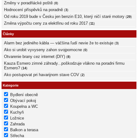
Změny v poradňácké poště
(
0
)
Hodnocení příspěvků na poradně
(
3
)
Od roku 2019 bude v Česku jen benzin E10, který ničí staré motory
(
29
)
Změna výpočtu ceny za elektřinu od roku 2017
(
11
)
Články
Alarm bez jediného kábla — väčšina ľudí nevie že to existuje
(
3
)
Ako si urobit vyvyseny zahon svojpomocne
(
0
)
Otvarenie brany cez internet (DIY)
(
8
)
Kauza Esmero zimné záhrady...poškodzuje vlákno na poradni firmu
Esmero?
(
14
)
Ako postupovat pri havarijnom stave COV
(
2
)
Kategorie
Bydlení obecně
Obývací pokoj
Koupelna a WC
Kuchyň
Ložnice
Zahrada
Balkon a terasa
Střecha