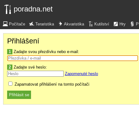
poradna.net
Počítače
Teraristika
Akvaristika
Kutilství
Hry
P
Přihlášení
1
Zadajte svou přezdívku nebo e-mail:
2
Zadajte své heslo:
Zapomenuté heslo
Zapamatovat přihlášení na tomto počítači