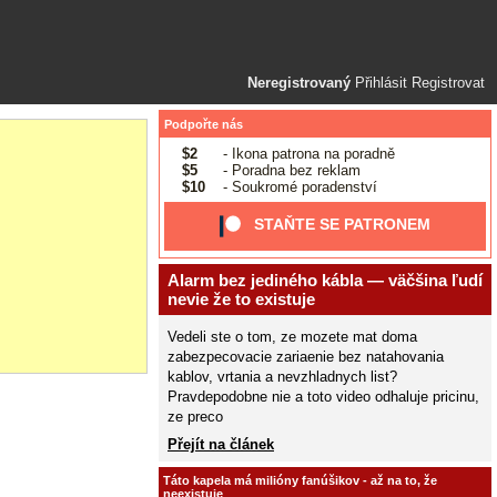
Neregistrovaný
Přihlásit
Registrovat
Podpořte nás
$2
- Ikona patrona na poradně
$5
- Poradna bez reklam
$10
- Soukromé poradenství
STAŇTE SE PATRONEM
Alarm bez jediného kábla — väčšina ľudí
nevie že to existuje
Vedeli ste o tom, ze mozete mat doma
zabezpecovacie zariaenie bez natahovania
kablov, vrtania a nevzhladnych list?
Pravdepodobne nie a toto video odhaluje pricinu,
ze preco
Přejít na článek
Táto kapela má milióny fanúšikov - až na to, že
neexistuje