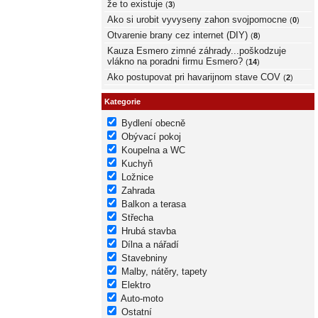
že to existuje
(
3
)
Ako si urobit vyvyseny zahon svojpomocne
(
0
)
Otvarenie brany cez internet (DIY)
(
8
)
Kauza Esmero zimné záhrady...poškodzuje
vlákno na poradni firmu Esmero?
(
14
)
Ako postupovat pri havarijnom stave COV
(
2
)
Kategorie
Bydlení obecně
Obývací pokoj
Koupelna a WC
Kuchyň
Ložnice
Zahrada
Balkon a terasa
Střecha
Hrubá stavba
Dílna a nářadí
Stavebniny
Malby, nátěry, tapety
Elektro
Auto-moto
Ostatní