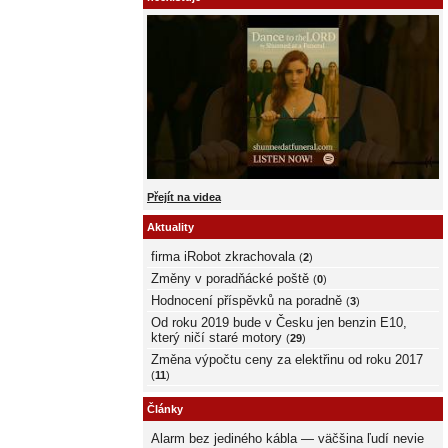
Přejít na videa
Aktuality
firma iRobot zkrachovala
(
2
)
Změny v poradňácké poště
(
0
)
Hodnocení příspěvků na poradně
(
3
)
Od roku 2019 bude v Česku jen benzin E10,
který ničí staré motory
(
29
)
Změna výpočtu ceny za elektřinu od roku 2017
(
11
)
Články
Alarm bez jediného kábla — väčšina ľudí nevie