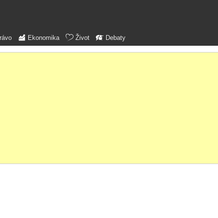
rávo
Ekonomika
Život
Debaty