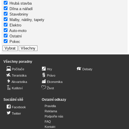
Hrubá stavba
Dílna a nářadí
Stavebniny
Malby, nátěry, tapety
Elektro
Auto-moto
Ostatní
Pokec
Všechny poradny
Počítače
Hry
Debaty
Teraristika
Právo
Akvaristika
Ekonomika
Kutilství
Život
Sociální sítě
Ostatní odkazy
Pravidla
Facebook
Reklama
Twitter
Podpořte nás
FAQ
Kontakt