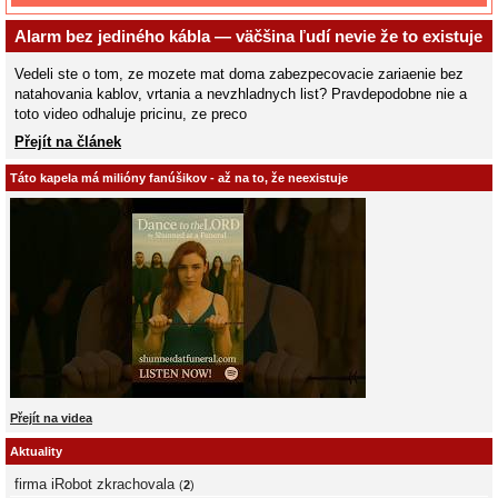
Alarm bez jediného kábla — väčšina ľudí nevie že to existuje
Vedeli ste o tom, ze mozete mat doma zabezpecovacie zariaenie bez
natahovania kablov, vrtania a nevzhladnych list? Pravdepodobne nie a
toto video odhaluje pricinu, ze preco
Přejít na článek
Táto kapela má milióny fanúšikov - až na to, že neexistuje
Přejít na videa
Aktuality
firma iRobot zkrachovala
(
2
)