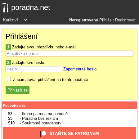
poradna.net
Neregistrovaný
Přihlásit
Registrovat
Přihlášení
1
Zadajte svou přezdívku nebo e-mail:
2
Zadajte své heslo:
Zapomenuté heslo
Zapamatovat přihlášení na tomto počítači
Podpořte nás
$2
- Ikona patrona na poradně
$5
- Poradna bez reklam
$10
- Soukromé poradenství
STAŇTE SE PATRONEM