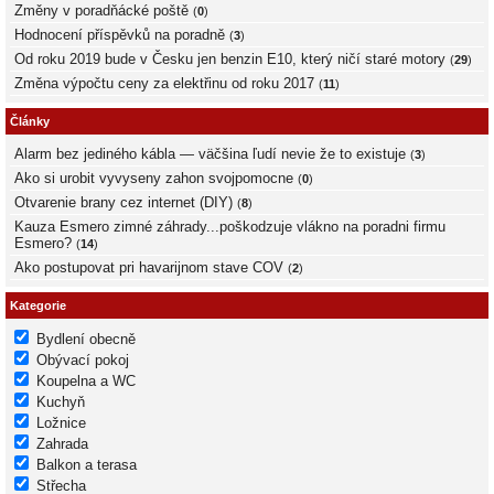
Změny v poradňácké poště
(
0
)
Hodnocení příspěvků na poradně
(
3
)
Od roku 2019 bude v Česku jen benzin E10, který ničí staré motory
(
29
)
Změna výpočtu ceny za elektřinu od roku 2017
(
11
)
Články
Alarm bez jediného kábla — väčšina ľudí nevie že to existuje
(
3
)
Ako si urobit vyvyseny zahon svojpomocne
(
0
)
Otvarenie brany cez internet (DIY)
(
8
)
Kauza Esmero zimné záhrady...poškodzuje vlákno na poradni firmu
Esmero?
(
14
)
Ako postupovat pri havarijnom stave COV
(
2
)
Kategorie
Bydlení obecně
Obývací pokoj
Koupelna a WC
Kuchyň
Ložnice
Zahrada
Balkon a terasa
Střecha