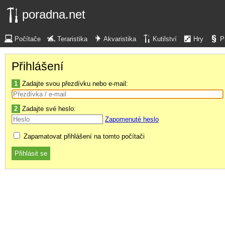
poradna.net
Počítače
Teraristika
Akvaristika
Kutilství
Hry
P
Přihlášení
1
Zadajte svou přezdívku nebo e-mail:
2
Zadajte své heslo:
Zapomenuté heslo
Zapamatovat přihlášení na tomto počítači