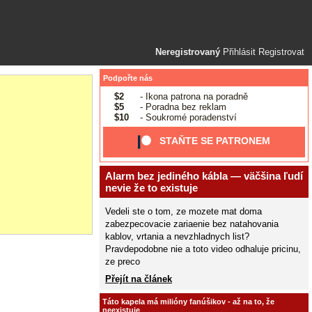
Neregistrovaný
Přihlásit
Registrovat
Podpořte nás
$2
- Ikona patrona na poradně
$5
- Poradna bez reklam
$10
- Soukromé poradenství
STAŇTE SE PATRONEM
Alarm bez jediného kábla — väčšina ľudí
nevie že to existuje
Vedeli ste o tom, ze mozete mat doma
zabezpecovacie zariaenie bez natahovania
kablov, vrtania a nevzhladnych list?
Pravdepodobne nie a toto video odhaluje pricinu,
ze preco
Přejít na článek
Táto kapela má milióny fanúšikov - až na to, že
neexistuje