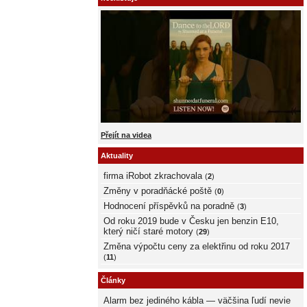
Přejít na videa
Aktuality
firma iRobot zkrachovala
(
2
)
Změny v poradňácké poště
(
0
)
Hodnocení příspěvků na poradně
(
3
)
Od roku 2019 bude v Česku jen benzin E10,
který ničí staré motory
(
29
)
Změna výpočtu ceny za elektřinu od roku 2017
(
11
)
Články
Alarm bez jediného kábla — väčšina ľudí nevie