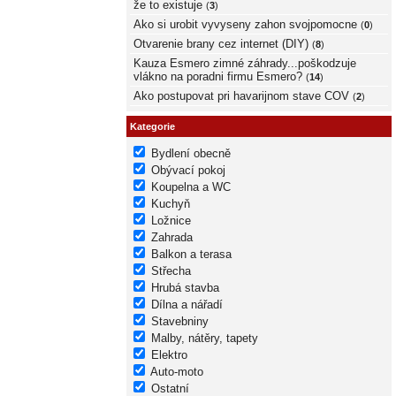
že to existuje
(
3
)
Ako si urobit vyvyseny zahon svojpomocne
(
0
)
Otvarenie brany cez internet (DIY)
(
8
)
Kauza Esmero zimné záhrady...poškodzuje
vlákno na poradni firmu Esmero?
(
14
)
Ako postupovat pri havarijnom stave COV
(
2
)
Kategorie
Bydlení obecně
Obývací pokoj
Koupelna a WC
Kuchyň
Ložnice
Zahrada
Balkon a terasa
Střecha
Hrubá stavba
Dílna a nářadí
Stavebniny
Malby, nátěry, tapety
Elektro
Auto-moto
Ostatní