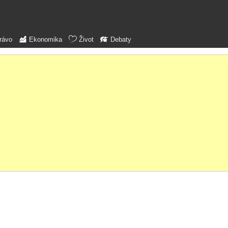
rávo
Ekonomika
Život
Debaty