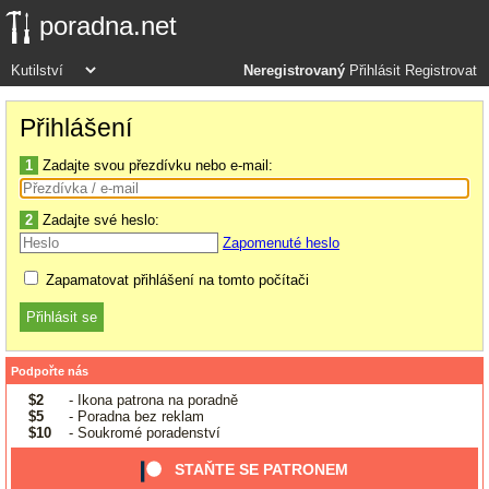
poradna.net
Neregistrovaný
Přihlásit
Registrovat
Přihlášení
1
Zadajte svou přezdívku nebo e-mail:
2
Zadajte své heslo:
Zapomenuté heslo
Zapamatovat přihlášení na tomto počítači
Podpořte nás
$2
- Ikona patrona na poradně
$5
- Poradna bez reklam
$10
- Soukromé poradenství
STAŇTE SE PATRONEM