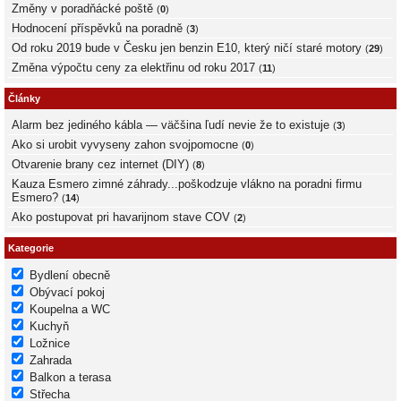
Změny v poradňácké poště
(
0
)
Hodnocení příspěvků na poradně
(
3
)
Od roku 2019 bude v Česku jen benzin E10, který ničí staré motory
(
29
)
Změna výpočtu ceny za elektřinu od roku 2017
(
11
)
Články
Alarm bez jediného kábla — väčšina ľudí nevie že to existuje
(
3
)
Ako si urobit vyvyseny zahon svojpomocne
(
0
)
Otvarenie brany cez internet (DIY)
(
8
)
Kauza Esmero zimné záhrady...poškodzuje vlákno na poradni firmu
Esmero?
(
14
)
Ako postupovat pri havarijnom stave COV
(
2
)
Kategorie
Bydlení obecně
Obývací pokoj
Koupelna a WC
Kuchyň
Ložnice
Zahrada
Balkon a terasa
Střecha