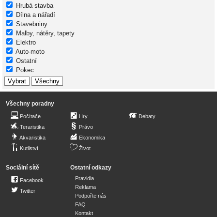
Hrubá stavba
Dílna a nářadí
Stavebniny
Malby, nátěry, tapety
Elektro
Auto-moto
Ostatní
Pokec
Všechny poradny
Počítače
Hry
Debaty
Teraristika
Právo
Akvaristika
Ekonomika
Kutilství
Život
Sociální sítě
Ostatní odkazy
Pravidla
Facebook
Reklama
Twitter
Podpořte nás
FAQ
Kontakt