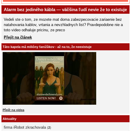
Alarm bez jediného kábla — väčšina ľudí nevie že to existuje
Vedeli ste o tom, ze mozete mat doma zabezpecovacie zariaenie bez
natahovania kablov, vrtania a nevzhladnych list? Pravdepodobne nie a
toto video odhaluje pricinu, ze preco
Přejít na článek
Táto kapela má milióny fanúšikov - až na to, že neexistuje
Přejít na videa
Aktuality
firma iRobot zkrachovala
(
2
)