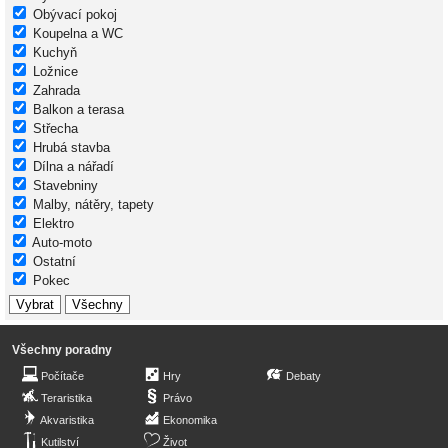
Obývací pokoj
Koupelna a WC
Kuchyň
Ložnice
Zahrada
Balkon a terasa
Střecha
Hrubá stavba
Dílna a nářadí
Stavebniny
Malby, nátěry, tapety
Elektro
Auto-moto
Ostatní
Pokec
Všechny poradny
Počítače
Hry
Debaty
Teraristika
Právo
Akvaristika
Ekonomika
Kutilství
Život