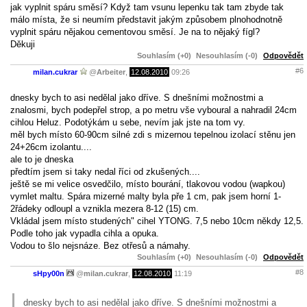
jak vyplnit spáru směsí? Když tam vsunu lepenku tak tam zbyde tak
málo místa, že si neumím představit jakým způsobem plnohodnotně
vyplnit spáru nějakou cementovou směsí. Je na to nějaký fígl?
Děkuji
Souhlasím (+0)
Nesouhlasím (-0)
Odpovědět
#6
milan.cukrar
@
Arbeiter
,
12.08.2010
09:26
dnesky bych to asi nedělal jako dříve. S dnešními možnostmi a
znalosmi, bych podepřel strop, a po metru vše vyboural a nahradil 24cm
cihlou Heluz. Podotýkám u sebe, nevím jak jste na tom vy.
měl bych místo 60-90cm silné zdi s mizernou tepelnou izolací stěnu jen
24+26cm izolantu....
ale to je dneska
předtím jsem si taky nedal říci od zkušených....
ještě se mi velice osvedčilo, místo bourání, tlakovou vodou (wapkou)
vymlet maltu. Spára mizerné malty byla pře 1 cm, pak jsem horní 1-
2řádeky odloupl a vznikla mezera 8-12 (15) cm.
Vkládal jsem místo studených" cihel YTONG. 7,5 nebo 10cm někdy 12,5.
Podle toho jak vypadla cihla a opuka.
Vodou to šlo nejsnáze. Bez otřesů a námahy.
Souhlasím (+0)
Nesouhlasím (-0)
Odpovědět
#8
sHpy00n
@
milan.cukrar
,
12.08.2010
11:19
dnesky bych to asi nedělal jako dříve. S dnešními možnostmi a