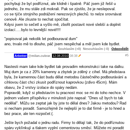
pochybuji že byl podříznut, ale klidně i špatně. Páč jsem již řešil u
jednoho, že mu stále zdi mokrali. Pak se zjistilo, že je neslepoval.
co se týče strojního podrážení nerezových plechů. to nelze srovnávat
cenově. Ale zkuste to nechat spočítat.
Kdysi jsem to sečetl a vyšlo mě, zbořit postavit nové slebší a doplnit
izolací.....bylo to levnější nové!!!!
"popisoval jak nekolik let podbouraval dum"
ano, trvalo mě to dlouho, páč jsem nespěchal a měl jsem kde bydlet.
Souhlasím (+0)
Nesouhlasím (-0)
Odpovědět
#5
Arbeiter
@
milan.cukrar
,
12.08.2010
08:38
Nastesti mam take kde bydlet tak provadim rekonstrukci take na dalku.
Muj dum je ca z 20% kamenny a zbytek je zděný z cihel. Má představa
byla, že kamennou část budu dělat metodou částečného podbourávání a
cihlovou část chci zkusit podříznout kaprovkou (zdivo 45cm). Mám
obavu, že 2 vrstvy izolace do spáry nedám.
Popravdě, když si představím tu pracnost moc se mi do toho nechce. V
jednom vašem příspěvku v minulosti jste napsal: "Dnes už bych to tak
nedělal". Můžu se zeptat jak by jste to dělal dnes? Jakou metodou? Rad
si necham poradit. Samozřejmě že nejlepší je to dat firmě - je to hned a
bez prace, ale ten rozpočet:(.
Ješte bych požadal o jednu radu. Firmy to dělají tak, že do podříznutou
spáru vyklínkují a tlakem vyplní cementovou směsí. Můžete mi poradit