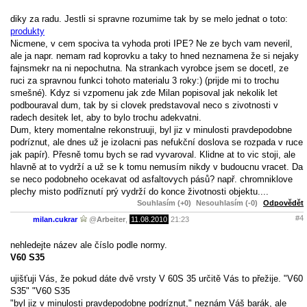
diky za radu. Jestli si spravne rozumime tak by se melo jednat o toto:
produkty
Nicmene, v cem spociva ta vyhoda proti IPE? Ne ze bych vam neveril,
ale ja napr. nemam rad koprovku a taky to hned neznamena že si nejaky
fajnsmekr na ni nepochutna. Na strankach vyrobce jsem se docetl, ze
ruci za spravnou funkci tohoto materialu 3 roky:) (prijde mi to trochu
smešné). Kdyz si vzpomenu jak zde Milan popisoval jak nekolik let
podbouraval dum, tak by si clovek predstavoval neco s zivotnosti v
radech desitek let, aby to bylo trochu adekvatni.
Dum, ktery momentalne rekonstruuji, byl jiz v minulosti pravdepodobne
podríznut, ale dnes už je izolacni pas nefukční doslova se rozpada v ruce
jak papír). Přesně tomu bych se rad vyvaroval. Klidne at to vic stoji, ale
hlavně at to vydrží a už se k tomu nemusím nikdy v budoucnu vracet. Da
se neco podobneho ocekavat od asfaltovych pásů? např. chromniklove
plechy misto podříznutí prý vydrží do konce životnosti objektu....
Souhlasím (+0)
Nesouhlasím (-0)
Odpovědět
#4
milan.cukrar
@
Arbeiter
,
11.08.2010
21:23
nehledejte název ale číslo podle normy.
V60 S35
ujišťuji Vás, že pokud dáte dvě vrsty V 60S 35 určitě Vás to přežije. "V60
S35" "V60 S35
"byl jiz v minulosti pravdepodobne podríznut," neznám Váš barák, ale