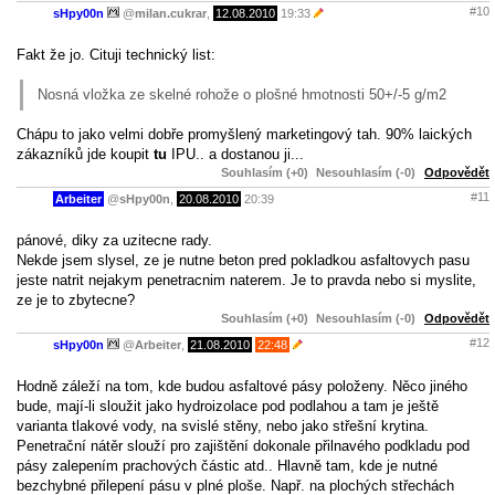
#10
sHpy00n
@
milan.cukrar
,
12.08.2010
19:33
Fakt že jo. Cituji technický list:
Nosná vložka ze skelné rohože o plošné hmotnosti 50+/-5 g/m2
Chápu to jako velmi dobře promyšlený marketingový tah. 90% laických
zákazníků jde koupit
tu
IPU.. a dostanou ji...
Souhlasím (+0)
Nesouhlasím (-0)
Odpovědět
#11
Arbeiter
@
sHpy00n
,
20.08.2010
20:39
pánové, diky za uzitecne rady.
Nekde jsem slysel, ze je nutne beton pred pokladkou asfaltovych pasu
jeste natrit nejakym penetracnim naterem. Je to pravda nebo si myslite,
ze je to zbytecne?
Souhlasím (+0)
Nesouhlasím (-0)
Odpovědět
#12
sHpy00n
@
Arbeiter
,
21.08.2010
22:48
Hodně záleží na tom, kde budou asfaltové pásy položeny. Něco jiného
bude, mají-li sloužit jako hydroizolace pod podlahou a tam je ještě
varianta tlakové vody, na svislé stěny, nebo jako střešní krytina.
Penetrační nátěr slouží pro zajištění dokonale přilnavého podkladu pod
pásy zalepením prachových částic atd.. Hlavně tam, kde je nutné
bezchybné přilepení pásu v plné ploše. Např. na plochých střechách