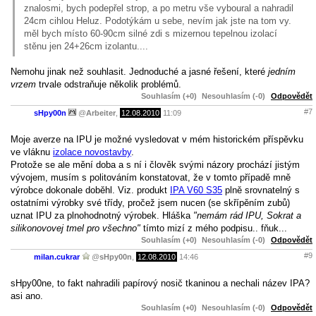
znalosmi, bych podepřel strop, a po metru vše vyboural a nahradil
24cm cihlou Heluz. Podotýkám u sebe, nevím jak jste na tom vy.
měl bych místo 60-90cm silné zdi s mizernou tepelnou izolací
stěnu jen 24+26cm izolantu....
Nemohu jinak než souhlasit. Jednoduché a jasné řešení, které
jedním
vrzem
trvale odstraňuje několik problémů.
Souhlasím (+0)
Nesouhlasím (-0)
Odpovědět
#7
sHpy00n
@
Arbeiter
,
12.08.2010
11:09
Moje averze na IPU je možné vysledovat v mém historickém příspěvku
ve vláknu
izolace novostavby
.
Protože se ale mění doba a s ní i člověk svými názory prochází jistým
vývojem, musím s politováním konstatovat, že v tomto případě mně
výrobce dokonale doběhl. Viz. produkt
IPA V60 S35
plně srovnatelný s
ostatními výrobky své třídy, pročež jsem nucen (se skřípěním zubů)
uznat IPU za plnohodnotný výrobek. Hláška
"nemám rád IPU, Sokrat a
silikonovovej tmel pro všechno"
tímto mizí z mého podpisu.. fňuk...
Souhlasím (+0)
Nesouhlasím (-0)
Odpovědět
#9
milan.cukrar
@
sHpy00n
,
12.08.2010
14:46
sHpy00ne, to fakt nahradili papírový nosič tkaninou a nechali název IPA?
asi ano.
Souhlasím (+0)
Nesouhlasím (-0)
Odpovědět