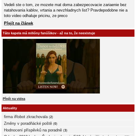
Vedeli ste o tom, ze mozete mat doma zabezpecovacie zariaenie bez
natahovania kablov, vrtania a nevzhladnych list? Pravdepodobne nie a
toto video odhaluje pricinu, ze preco
Přejít na článek
Táto kapela má milióny fanúšikov - až na to, že neexistuje
Přejít na videa
Aktuality
firma iRobot zkrachovala
(
2
)
Změny v poradňácké poště
(
0
)
Hodnocení příspěvků na poradně
(
3
)