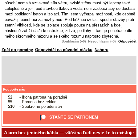
působí nemalá vztlaková síla větru, svislé stěny musí být lepeny také
celoplošně a je-li pod stavbou tlaková voda, není žádoucí aby se dostala
mezi podkladní beton a izolaci. Tím jsem vyčerpal možnosti, kde osobně
považuji penetraci za nezbytnou. Pod běžnou izolaci spodní stavby proti
zemní vlhkosti, kde se izolace spojuje pouze na přesazích a kde ji
následně zatíží další konstrukce, zdivo, podlahy.., tam je penetrace dle
mého skromného názoru a selského rozumu naprosto zbytečná.
Souhlasím (+0)
Nesouhlasím (-0)
Odpovědět
Zpět do poradny
Odpovědět na původní otázku
Nahoru
Podpořte nás
$2
- Ikona patrona na poradně
$5
- Poradna bez reklam
$10
- Soukromé poradenství
STAŇTE SE PATRONEM
Alarm bez jediného kábla — väčšina ľudí nevie že to existuje