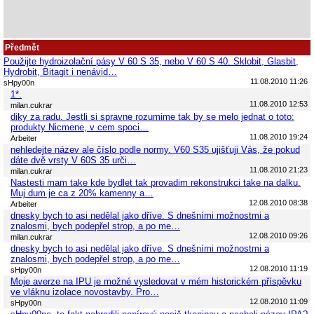
Předmět
Použijte hydroizolační pásy V 60 S 35, nebo V 60 S 40. Sklobit, Glasbit,
Hydrobit, Bitagit i nenávid…
11.08.2010 11:26
sHpy00n
1*.
11.08.2010 12:53
milan.cukrar
diky za radu. Jestli si spravne rozumime tak by se melo jednat o toto:
produkty Nicmene, v cem spoci…
11.08.2010 19:24
Arbeiter
nehledejte název ale číslo podle normy. V60 S35 ujišťuji Vás, že pokud
dáte dvě vrsty V 60S 35 urči…
11.08.2010 21:23
milan.cukrar
Nastesti mam take kde bydlet tak provadim rekonstrukci take na dalku.
Muj dum je ca z 20% kamenny a…
12.08.2010 08:38
Arbeiter
dnesky bych to asi nedělal jako dříve. S dnešními možnostmi a
znalosmi, bych podepřel strop, a po me…
12.08.2010 09:26
milan.cukrar
dnesky bych to asi nedělal jako dříve. S dnešními možnostmi a
znalosmi, bych podepřel strop, a po me…
12.08.2010 11:19
sHpy00n
Moje averze na IPU je možné vysledovat v mém historickém příspěvku
ve vláknu izolace novostavby. Pro…
12.08.2010 11:09
sHpy00n