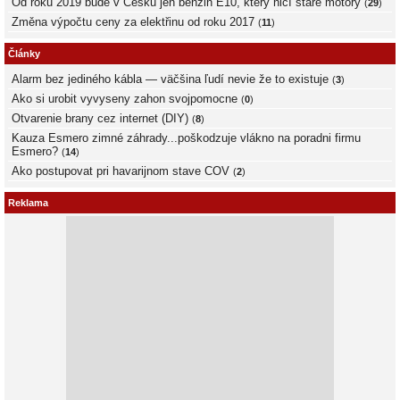
Od roku 2019 bude v Česku jen benzin E10, který ničí staré motory
(
29
)
Změna výpočtu ceny za elektřinu od roku 2017
(
11
)
Články
Alarm bez jediného kábla — väčšina ľudí nevie že to existuje
(
3
)
Ako si urobit vyvyseny zahon svojpomocne
(
0
)
Otvarenie brany cez internet (DIY)
(
8
)
Kauza Esmero zimné záhrady...poškodzuje vlákno na poradni firmu
Esmero?
(
14
)
Ako postupovat pri havarijnom stave COV
(
2
)
Reklama