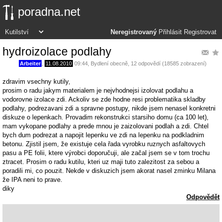
poradna.net
Neregistrovaný
Přihlásit
Registrovat
hydroizolace podlahy
Arbeiter
,
11.08.2010
09:44
,
Bydlení obecně
, 12 odpovědí (18585 zobrazení)
zdravim vsechny kutily,
prosim o radu jakym materialem je nejvhodnejsi izolovat podlahu a
vodorovne izolace zdi. Ackoliv se zde hodne resi problematika skladby
podlahy, podrezavani zdi a spravne postupy, nikde jsem nenasel konkretni
diskuze o lepenkach. Provadim rekonstrukci starsiho domu (ca 100 let),
mam vykopane podlahy a prede mnou je zaizolovani podlah a zdi. Chtel
bych dum podrezat a napojit lepenku ve zdi na lepenku na podkladnim
betonu. Zjistil jsem, že existuje cela řada vyrobku ruznych asfaltovych
pasu a PE folii, ktere výrobci doporučuji, ale začal jsem se v tom trochu
ztracet. Prosim o radu kutilu, kteri uz maji tuto zalezitost za sebou a
poradili mi, co pouzit. Nekde v diskuzich jsem akorat nasel zminku Milana
že IPA neni to prave.
diky
Odpovědět