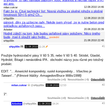
sHpy00ne, to fakt nahradili papírový nosič tkaninou a nechali název IPA?
asi ano.
12.08.2010 14:46
milan.cukrar
Fakt že jo. Cituji technický list: Nosná vložka ze skelné rohože o plošné
hmotnosti 50+/-5 g/m2 Ch…
12.08.2010 19:33
sHpy00n
pánové, diky za uzitecne rady. Nekde jsem slysel, ze je nutne beton pred
pokladkou asfaltovych pasu…
20.08.2010 20:39
Arbeiter
Hodně záleží na tom, kde budou asfaltové pásy položeny. Něco jiného
bude, mají-li sloužit jako hydro…
poslední
21.08.2010 22:48
sHpy00n
#1
sHpy00n
,
11.08.2010
11:26
Použijte hydroizolační pásy V 60 S 35, nebo V 60 S 40. Sklobit, Glasbit,
Hydrobit, Bitagit i nenáviděná IPA.. obchodní názvy jsou různé pro totožný
produkt.
EDIT:
"... Americkě komponěnty, ruskě komponěnty... Všechno je
Taiwan!..." (Filmové hlášky. Armagedon/Bruce Willis/1998)
Souhlasím (+0)
Nesouhlasím (-0)
Odpovědět
#2
milan.cukrar
@
sHpy00n
,
11.08.2010
12:53
1*.
Souhlasím (+0)
Nesouhlasím (-0)
Odpovědět
#3
Arbeiter
@
sHpy00n
,
11.08.2010
19:24