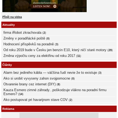
Přejít na videa
Aktuality
firma iRobot zkrachovala
(
2
)
Změny v poradňácké poště
(
0
)
Hodnocení příspěvků na poradně
(
3
)
Od roku 2019 bude v Česku jen benzin E10, který ničí staré motory
(
29
)
Změna výpočtu ceny za elektřinu od roku 2017
(
11
)
Články
Alarm bez jediného kábla — väčšina ľudí nevie že to existuje
(
3
)
Ako si urobit vyvyseny zahon svojpomocne
(
0
)
Otvarenie brany cez internet (DIY)
(
8
)
Kauza Esmero zimné záhrady...poškodzuje vlákno na poradni firmu
Esmero?
(
14
)
Ako postupovat pri havarijnom stave COV
(
2
)
Reklama