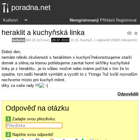
poradna.net
Neregistrovaný
Přihlásit
Registrovat
heraklit a kuchyňská linka
kukuna
[84.16.113.xxx],
28.07.2010
11:15
,
Kuchyň
, 1 odpověď (5928 zobrazení)
Dobrý den,
nemáte někdo zkušenosti s heraklitem v kuchyni?rekonstruujeme starší
domek a stěna,na kterou potřebujeme zavrtat horní skříňky kuchyňské
linky je z heraklitu...je to vůbec možné nebo máme počítat s tím že to
spadne, tzn.radši heraklit vymlátit a vyzdít to z Ytongu ?už kvůli rozvodům
nechceme místo pro kuchyň měnit..
díky za vaše rady !!!
Odpovědět
Odpověď na otázku
1
Zadajte svou přezdívku:
2
Napište svou odpověď: