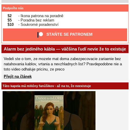
Podpořte nás
$2
- Ikona patrona na poradně
$5
- Poradna bez reklam
$10
- Soukromé poradenství
STAŇTE SE PATRONEM
Alarm bez jediného kábla — väčšina ľudí nevie že to existuje
Vedeli ste o tom, ze mozete mat doma zabezpecovacie zariaenie bez
natahovania kablov, vrtania a nevzhladnych list? Pravdepodobne nie a
toto video odhaluje pricinu, ze preco
Přejít na článek
Táto kapela má milióny fanúšikov - až na to, že neexistuje