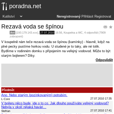
poradna.net
Neregistrovaný
Přihlásit
Registrovat
Rezavá voda se špínou
Ani
[193.179.143.xxx],
27.07.2010
16:56
,
Koupelna a WC
, 4 odpovědi (7909
zobrazení)
V koupelně nám teče rezavá voda se špínou (kamínky) - hlavně, když na
plné pecky pustíme horkou vodu. U studené je to taky, ale né tolik.
Bydlíme v rodinném domku s přípojením na veřejný vodovod. Může to být
starým bojlerem? Díky.
Odpovědět
Předmět
Ano. Nebo starým (pozinkovaným) potrubím.
27.07.2010 17:35
L-Core
V bojleru něco bude, jde o to co. Jak dlouho používáte veřejný vodovod?
Nebyla v okolí nějaká havári…
27.07.2010 17:41
Stefran