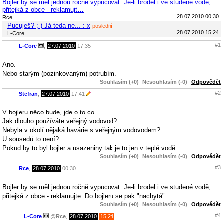
Bojler by se měl jednou ročně vypucovat. Je-li brodel i ve studené vodě,
přitejká z obce - reklamujt…
28.07.2010 00:30
Rce
Pucuješ? ;-) Já teda ne... :-x
poslední
28.07.2010 15:24
L-Core
#1
L-Core
,
27.07.2010
17:35
Ano.
Nebo starým (pozinkovaným) potrubím.
Souhlasím (+0)
Nesouhlasím (-0)
Odpovědět
#2
Stefran
,
27.07.2010
17:41
V bojleru něco bude, jde o to co.
Jak dlouho používáte veřejný vodovod?
Nebyla v okolí nějaká havárie s veřejným vodovodem?
U sousedů to není?
Pokud by to byl bojler a usazeniny tak je to jen v teplé vodě.
Souhlasím (+0)
Nesouhlasím (-0)
Odpovědět
#3
Rce
,
28.07.2010
00:30
Bojler by se měl jednou ročně vypucovat. Je-li brodel i ve studené vodě,
přitejká z obce - reklamujte. Do bojleru se pak "nachytá".
Souhlasím (+0)
Nesouhlasím (-0)
Odpovědět
#4
L-Core
@
Rce
,
28.07.2010
15:24