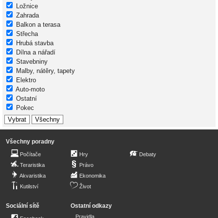
Ložnice
Zahrada
Balkon a terasa
Střecha
Hrubá stavba
Dílna a nářadí
Stavebniny
Malby, nátěry, tapety
Elektro
Auto-moto
Ostatní
Pokec
Všechny poradny
Počítače
Hry
Debaty
Teraristika
Právo
Akvaristika
Ekonomika
Kutilství
Život
Sociální sítě
Ostatní odkazy
Pravidla