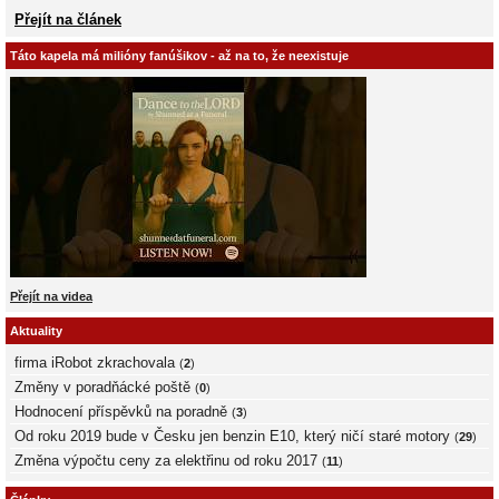
Přejít na článek
Táto kapela má milióny fanúšikov - až na to, že neexistuje
Přejít na videa
Aktuality
firma iRobot zkrachovala
(
2
)
Změny v poradňácké poště
(
0
)
Hodnocení příspěvků na poradně
(
3
)
Od roku 2019 bude v Česku jen benzin E10, který ničí staré motory
(
29
)
Změna výpočtu ceny za elektřinu od roku 2017
(
11
)