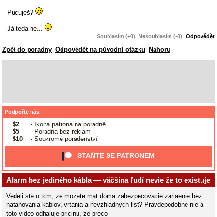
Pucuješ?
Já teda ne...
Souhlasím (+0)
Nesouhlasím (-0)
Odpovědět
Zpět do poradny
Odpovědět na původní otázku
Nahoru
Podpořte nás
$2
- Ikona patrona na poradně
$5
- Poradna bez reklam
$10
- Soukromé poradenství
STAŇTE SE PATRONEM
Alarm bez jediného kábla — väčšina ľudí nevie že to existuje
Vedeli ste o tom, ze mozete mat doma zabezpecovacie zariaenie bez
natahovania kablov, vrtania a nevzhladnych list? Pravdepodobne nie a
toto video odhaluje pricinu, ze preco