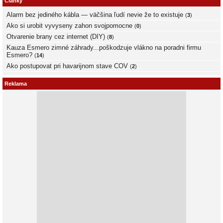
Články
Alarm bez jediného kábla — väčšina ľudí nevie že to existuje
(
3
)
Ako si urobit vyvyseny zahon svojpomocne
(
0
)
Otvarenie brany cez internet (DIY)
(
8
)
Kauza Esmero zimné záhrady...poškodzuje vlákno na poradni firmu
Esmero?
(
14
)
Ako postupovat pri havarijnom stave COV
(
2
)
Reklama