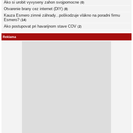
Ako si urobit vyvyseny zahon svojpomocne
(
0
)
Otvarenie brany cez internet (DIY)
(
8
)
Kauza Esmero zimné záhrady...poškodzuje vlákno na poradni firmu
Esmero?
(
14
)
Ako postupovat pri havarijnom stave COV
(
2
)
Reklama