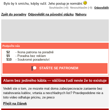
Bylo by k smíchu, kdyby ručil. Jeho postup je normální.
Souhlasím (+0)
Nesouhlasím (-0)
Odpovědět
Zpět do poradny
Odpovědět na původní otázku
Nahoru
Podpořte nás
$2
- Ikona patrona na poradně
$5
- Poradna bez reklam
$10
- Soukromé poradenství
STAŇTE SE PATRONEM
Alarm bez jediného kábla — väčšina ľudí nevie že to existuje
Vedeli ste o tom, ze mozete mat doma zabezpecovacie zariaenie bez
natahovania kablov, vrtania a nevzhladnych list? Pravdepodobne nie a
toto video odhaluje pricinu, ze preco
Přejít na článek