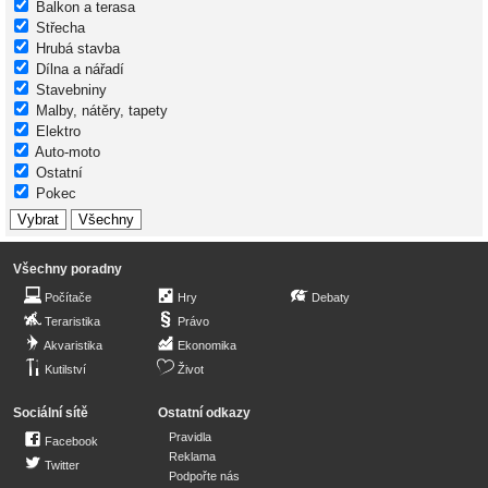
Balkon a terasa
Střecha
Hrubá stavba
Dílna a nářadí
Stavebniny
Malby, nátěry, tapety
Elektro
Auto-moto
Ostatní
Pokec
Všechny poradny
Počítače
Hry
Debaty
Teraristika
Právo
Akvaristika
Ekonomika
Kutilství
Život
Sociální sítě
Ostatní odkazy
Pravidla
Facebook
Reklama
Twitter
Podpořte nás