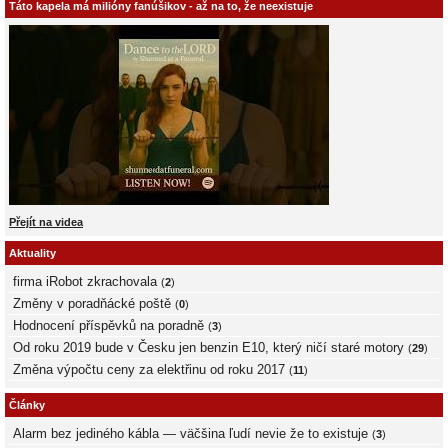
Táto kapela má milióny fanúšikov - až na to, že neexistuje
Přejít na videa
Aktuality
firma iRobot zkrachovala
(
2
)
Změny v poradňácké poště
(
0
)
Hodnocení příspěvků na poradně
(
3
)
Od roku 2019 bude v Česku jen benzin E10, který ničí staré motory
(
29
)
Změna výpočtu ceny za elektřinu od roku 2017
(
11
)
Články
Alarm bez jediného kábla — väčšina ľudí nevie že to existuje
(
3
)