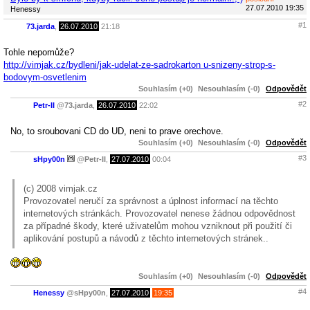
27.07.2010 19:35
Henessy
#1
73.jarda
,
26.07.2010
21:18
Tohle nepomůže?
http://vimjak.cz/bydleni/jak-udelat-ze-sadrokarton u-snizeny-strop-s-
bodovym-osvetlenim
Souhlasím (+0)
Nesouhlasím (-0)
Odpovědět
#2
Petr-II
@
73.jarda
,
26.07.2010
22:02
No, to sroubovani CD do UD, neni to prave orechove.
Souhlasím (+0)
Nesouhlasím (-0)
Odpovědět
#3
sHpy00n
@
Petr-II
,
27.07.2010
00:04
(c) 2008 vimjak.cz
Provozovatel neručí za správnost a úplnost informací na těchto
internetových stránkách. Provozovatel nenese žádnou odpovědnost
za případné škody, které uživatelům mohou vzniknout při použití či
aplikování postupů a návodů z těchto internetových stránek..
Souhlasím (+0)
Nesouhlasím (-0)
Odpovědět
#4
Henessy
@
sHpy00n
,
27.07.2010
19:35