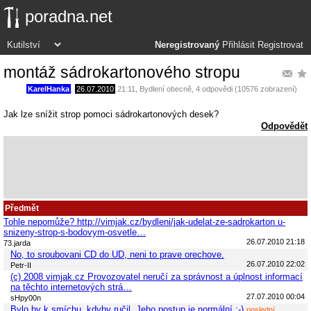
poradna.net
Neregistrovaný
Přihlásit
Registrovat
montáž sádrokartonového stropu
KarelHanka
,
26.07.2010
21:11
,
Bydlení obecně
, 4 odpovědi (10576 zobrazení)
Jak lze snížit strop pomoci sádrokartonových desek?
Odpovědět
Předmět
Tohle nepomůže? http://vimjak.cz/bydleni/jak-udelat-ze-sadrokarton u-
snizeny-strop-s-bodovym-osvetle…
26.07.2010 21:18
73.jarda
No, to sroubovani CD do UD, neni to prave orechove.
26.07.2010 22:02
Petr-II
(c) 2008 vimjak.cz Provozovatel neručí za správnost a úplnost informací
na těchto internetových strá…
27.07.2010 00:04
sHpy00n
Bylo by k smíchu, kdyby ručil. Jeho postup je normální.;-)
poslední