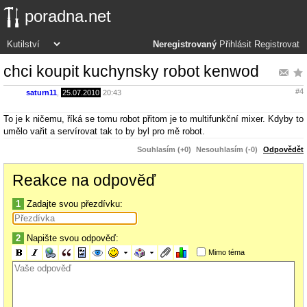
poradna.net
Neregistrovaný
Přihlásit
Registrovat
chci koupit kuchynsky robot kenwod
#4
saturn11
,
25.07.2010
20:43
To je k ničemu, říká se tomu robot přitom je to multifunkční mixer. Kdyby to
umělo vařit a servírovat tak to by byl pro mě robot.
Souhlasím (+0)
Nesouhlasím (-0)
Odpovědět
Reakce na odpověď
1
Zadajte svou přezdívku:
2
Napište svou odpověď:
Mimo téma