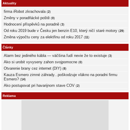
Aktuality
firma iRobot zkrachovala
(
2
)
Změny v poradňácké poště
(
0
)
Hodnocení příspěvků na poradně
(
3
)
Od roku 2019 bude v Česku jen benzin E10, který ničí staré motory
(
29
)
Změna výpočtu ceny za elektřinu od roku 2017
(
11
)
Články
Alarm bez jediného kábla — väčšina ľudí nevie že to existuje
(
3
)
Ako si urobit vyvyseny zahon svojpomocne
(
0
)
Otvarenie brany cez internet (DIY)
(
8
)
Kauza Esmero zimné záhrady...poškodzuje vlákno na poradni firmu
Esmero?
(
14
)
Ako postupovat pri havarijnom stave COV
(
2
)
Reklama