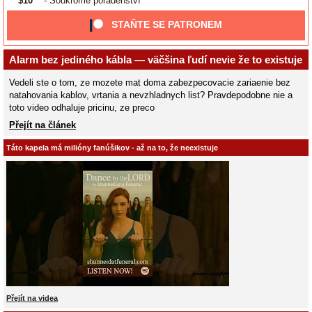
$10
- Soukromé poradenství
STAŇTE SE PATRONEM
Alarm bez jediného kábla — väčšina ľudí nevie že to existuje
Vedeli ste o tom, ze mozete mat doma zabezpecovacie zariaenie bez
natahovania kablov, vrtania a nevzhladnych list? Pravdepodobne nie a
toto video odhaluje pricinu, ze preco
Přejít na článek
Táto kapela má milióny fanúšikov - až na to, že neexistuje
Přejít na videa