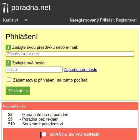
poradna.net
Neregistrovaný
Přihlásit
Registrovat
Přihlášení
1
Zadajte svou přezdívku nebo e-mail:
2
Zadajte své heslo:
Zapomenuté heslo
Zapamatovat přihlášení na tomto počítači
Podpořte nás
$2
- Ikona patrona na poradně
$5
- Poradna bez reklam
$10
- Soukromé poradenství
STAŇTE SE PATRONEM