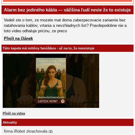
Alarm bez jediného kábla — väčšina ľudí nevie že to existuje
Vedeli ste o tom, ze mozete mat doma zabezpecovacie zariaenie bez
natahovania kablov, vrtania a nevzhladnych list? Pravdepodobne nie a
toto video odhaluje pricinu, ze preco
Přejít na článek
Táto kapela má milióny fanúšikov - až na to, že neexistuje
Přejít na videa
Aktuality
firma iRobot zkrachovala
(
2
)