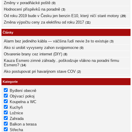
Změny v poradňácké poště
(
0
)
Hodnocení příspěvků na poradně
(
3
)
Od roku 2019 bude v Česku jen benzin E10, který ničí staré motory
(
29
)
Změna výpočtu ceny za elektřinu od roku 2017
(
11
)
Články
Alarm bez jediného kábla — väčšina ľudí nevie že to existuje
(
3
)
Ako si urobit vyvyseny zahon svojpomocne
(
0
)
Otvarenie brany cez internet (DIY)
(
8
)
Kauza Esmero zimné záhrady...poškodzuje vlákno na poradni firmu
Esmero?
(
14
)
Ako postupovat pri havarijnom stave COV
(
2
)
Kategorie
Bydlení obecně
Obývací pokoj
Koupelna a WC
Kuchyň
Ložnice
Zahrada
Balkon a terasa
Střecha