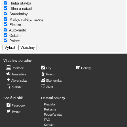
Hrubá stavba
Dílna a nářadí
Stavebniny
Malby, nátěry, tapety
Elektro
Auto-moto
Ostatní
Pokec
Všechny poradny
Počítače
Hry
Debaty
Teraristika
Právo
Akvaristika
Ekonomika
Kutilství
Život
Sociální sítě
Ostatní odkazy
Pravidla
Facebook
Reklama
Twitter
Podpořte nás
FAQ
Kontakt