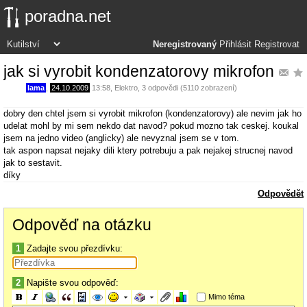
poradna.net
Neregistrovaný
Přihlásit
Registrovat
jak si vyrobit kondenzatorovy mikrofon
lama
,
24.10.2009
13:58
,
Elektro
, 3 odpovědi (5110 zobrazení)
dobry den chtel jsem si vyrobit mikrofon (kondenzatorovy) ale nevim jak ho
udelat mohl by mi sem nekdo dat navod? pokud mozno tak ceskej. koukal
jsem na jedno video (anglicky) ale nevyznal jsem se v tom.
tak aspon napsat nejaky dili ktery potrebuju a pak nejakej strucnej navod
jak to sestavit.
díky
Odpovědět
Odpověď na otázku
1
Zadajte svou přezdívku:
2
Napište svou odpověď:
Mimo téma