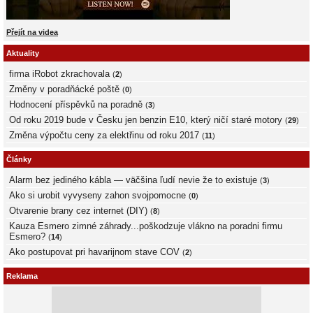
Přejít na videa
Aktuality
firma iRobot zkrachovala
(
2
)
Změny v poradňácké poště
(
0
)
Hodnocení příspěvků na poradně
(
3
)
Od roku 2019 bude v Česku jen benzin E10, který ničí staré motory
(
29
)
Změna výpočtu ceny za elektřinu od roku 2017
(
11
)
Články
Alarm bez jediného kábla — väčšina ľudí nevie že to existuje
(
3
)
Ako si urobit vyvyseny zahon svojpomocne
(
0
)
Otvarenie brany cez internet (DIY)
(
8
)
Kauza Esmero zimné záhrady...poškodzuje vlákno na poradni firmu
Esmero?
(
14
)
Ako postupovat pri havarijnom stave COV
(
2
)
Reklama