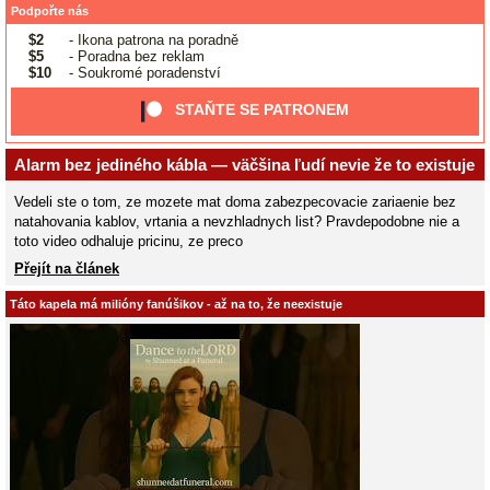
Podpořte nás
$2
- Ikona patrona na poradně
$5
- Poradna bez reklam
$10
- Soukromé poradenství
STAŇTE SE PATRONEM
Alarm bez jediného kábla — väčšina ľudí nevie že to existuje
Vedeli ste o tom, ze mozete mat doma zabezpecovacie zariaenie bez
natahovania kablov, vrtania a nevzhladnych list? Pravdepodobne nie a
toto video odhaluje pricinu, ze preco
Přejít na článek
Táto kapela má milióny fanúšikov - až na to, že neexistuje