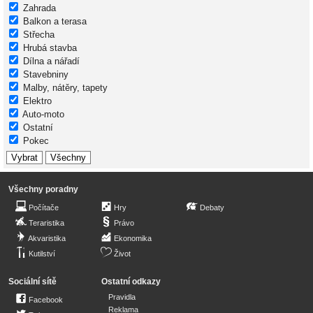
Zahrada
Balkon a terasa
Střecha
Hrubá stavba
Dílna a nářadí
Stavebniny
Malby, nátěry, tapety
Elektro
Auto-moto
Ostatní
Pokec
Všechny poradny
Počítače
Hry
Debaty
Teraristika
Právo
Akvaristika
Ekonomika
Kutilství
Život
Sociální sítě
Ostatní odkazy
Pravidla
Facebook
Reklama