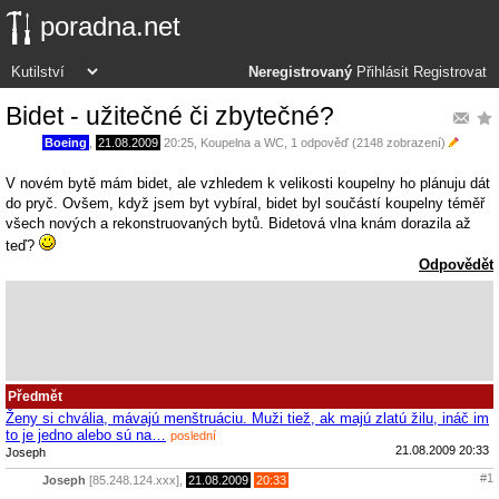
poradna.net
Neregistrovaný
Přihlásit
Registrovat
Bidet - užitečné či zbytečné?
Boeing
,
21.08.2009
20:25
,
Koupelna a WC
, 1 odpověď (2148 zobrazení)
V novém bytě mám bidet, ale vzhledem k velikosti koupelny ho plánuju dát
do pryč. Ovšem, když jsem byt vybíral, bidet byl součástí koupelny téměř
všech nových a rekonstruovaných bytů. Bidetová vlna knám dorazila až
teď?
Odpovědět
Předmět
Ženy si chvália, mávajú menštruáciu. Muži tiež, ak majú zlatú žilu, ináč im
to je jedno alebo sú na…
poslední
21.08.2009 20:33
Joseph
#1
Joseph
[85.248.124.xxx],
21.08.2009
20:33